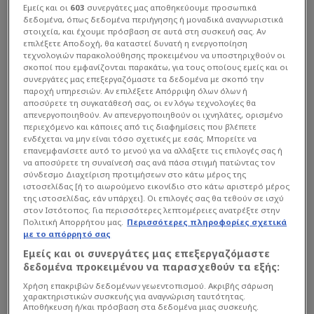
Εμείς και οι
603
συνεργάτες μας αποθηκεύουμε προσωπικά
Παναθηναϊκό
δεδομένα, όπως δεδομένα περιήγησης ή μοναδικά αναγνωριστικά
στοιχεία, και έχουμε πρόσβαση σε αυτά στη συσκευή σας. Αν
Σύμφωνα με τα σερβικά ΜΜΕ, στο κατόπι του βρίσκεται... η...
επιλέξετε Αποδοχή, θα καταστεί δυνατή η ενεργοποίηση
τεχνολογιών παρακολούθησης προκειμένου να υποστηριχθούν οι
σκοποί που εμφανίζονται παρακάτω, για τους οποίους εμείς και οι
συνεργάτες μας επεξεργαζόμαστε τα δεδομένα με σκοπό την
παροχή υπηρεσιών. Αν επιλέξετε Απόρριψη όλων όλων ή
αποσύρετε τη συγκατάθεσή σας, οι εν λόγω τεχνολογίες θα
απενεργοποιηθούν. Αν απενεργοποιηθούν οι ιχνηλάτες, ορισμένο
περιεχόμενο και κάποιες από τις διαφημίσεις που βλέπετε
ενδέχεται να μην είναι τόσο σχετικές με εσάς. Μπορείτε να
επανεμφανίσετε αυτό το μενού για να αλλάξετε τις επιλογές σας ή
να αποσύρετε τη συναίνεσή σας ανά πάσα στιγμή πατώντας τον
σύνδεσμο Διαχείριση προτιμήσεων στο κάτω μέρος της
ιστοσελίδας [ή το αιωρούμενο εικονίδιο στο κάτω αριστερό μέρος
της ιστοσελίδας, εάν υπάρχει]. Οι επιλογές σας θα τεθούν σε ισχύ
στον Ιστότοπος. Για περισσότερες λεπτομέρειες ανατρέξτε στην
Πολιτική Απορρήτου μας.
Περισσότερες πληροφορίες σχετικά
με το απόρρητό σας
Εμείς και οι συνεργάτες μας επεξεργαζόμαστε
δεδομένα προκειμένου να παρασχεθούν τα εξής:
Χρήση επακριβών δεδομένων γεωεντοπισμού. Ακριβής σάρωση
χαρακτηριστικών συσκευής για αναγνώριση ταυτότητας.
Αποθήκευση ή/και πρόσβαση στα δεδομένα μιας συσκευής.