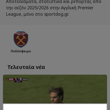
Αποτελέσματα, στατιστικά και ρεπορτάζ από
την σεζόν 2025/2026 στην Αγγλική Premier
League, μόνο στο sportdog.gr.
Ποδόσφαιρο
Τελευταία νέα