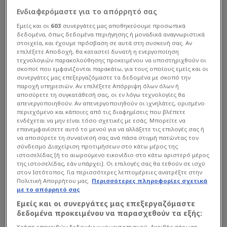
Ενδιαφερόμαστε για το απόρρητό σας
Εμείς και οι
603
συνεργάτες μας αποθηκεύουμε προσωπικά
δεδομένα, όπως δεδομένα περιήγησης ή μοναδικά αναγνωριστικά
στοιχεία, και έχουμε πρόσβαση σε αυτά στη συσκευή σας. Αν
επιλέξετε Αποδοχή, θα καταστεί δυνατή η ενεργοποίηση
Premier League
| 02/05 - 18:19
τεχνολογιών παρακολούθησης προκειμένου να υποστηριχθούν οι
σκοποί που εμφανίζονται παρακάτω, για τους οποίους εμείς και οι
Άτυχος Μαυροπάνος - Πρώτα έβαλε
συνεργάτες μας επεξεργαζόμαστε τα δεδομένα με σκοπό την
αυτογκόλ, μετά του ακύρωσαν γκολ!
παροχή υπηρεσιών. Αν επιλέξετε Απόρριψη όλων όλων ή
(ΒΙΝΤΕΟ)
αποσύρετε τη συγκατάθεσή σας, οι εν λόγω τεχνολογίες θα
απενεργοποιηθούν. Αν απενεργοποιηθούν οι ιχνηλάτες, ορισμένο
Δεν τον... ήθελε με τίποτα η μπάλα...
περιεχόμενο και κάποιες από τις διαφημίσεις που βλέπετε
ενδέχεται να μην είναι τόσο σχετικές με εσάς. Μπορείτε να
επανεμφανίσετε αυτό το μενού για να αλλάξετε τις επιλογές σας ή
να αποσύρετε τη συναίνεσή σας ανά πάσα στιγμή πατώντας τον
σύνδεσμο Διαχείριση προτιμήσεων στο κάτω μέρος της
ιστοσελίδας [ή το αιωρούμενο εικονίδιο στο κάτω αριστερό μέρος
της ιστοσελίδας, εάν υπάρχει]. Οι επιλογές σας θα τεθούν σε ισχύ
στον Ιστότοπος. Για περισσότερες λεπτομέρειες ανατρέξτε στην
Πολιτική Απορρήτου μας.
Περισσότερες πληροφορίες σχετικά
με το απόρρητό σας
Εμείς και οι συνεργάτες μας επεξεργαζόμαστε
δεδομένα προκειμένου να παρασχεθούν τα εξής:
Χρήση επακριβών δεδομένων γεωεντοπισμού. Ακριβής σάρωση