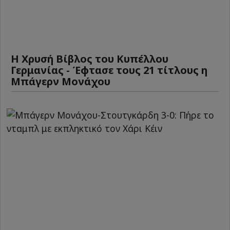
Η Χρυσή Βίβλος του Κυπέλλου
Γερμανίας - Έφτασε τους 21 τίτλους η
Μπάγερν Μονάχου