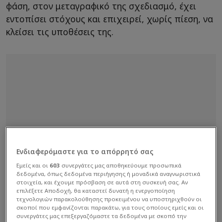
φάση, στον μεταγραφικό της σχεδιασμό, έχει
εντοπίσει στόχους και επιχειρεί, χωρίς πίεση, να
κλείσει τις υποθέσεις της.
Ενδιαφερόμαστε για το απόρρητό σας
Εμείς και οι
603
συνεργάτες μας αποθηκεύουμε προσωπικά
δεδομένα, όπως δεδομένα περιήγησης ή μοναδικά αναγνωριστικά
στοιχεία, και έχουμε πρόσβαση σε αυτά στη συσκευή σας. Αν
επιλέξετε Αποδοχή, θα καταστεί δυνατή η ενεργοποίηση
τεχνολογιών παρακολούθησης προκειμένου να υποστηριχθούν οι
σκοποί που εμφανίζονται παρακάτω, για τους οποίους εμείς και οι
συνεργάτες μας επεξεργαζόμαστε τα δεδομένα με σκοπό την