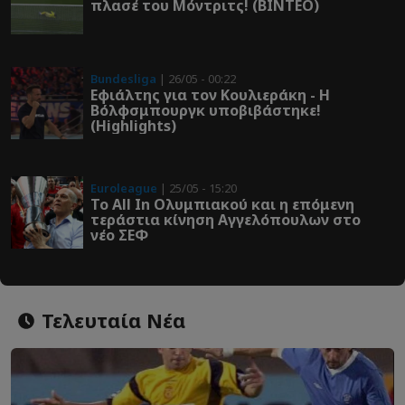
πλασέ του Μόντριτς! (ΒΙΝΤΕΟ)
Bundesliga
| 26/05 - 00:22
Εφιάλτης για τον Κουλιεράκη - Η
Βόλφσμπουργκ υποβιβάστηκε!
(Highlights)
Euroleague
| 25/05 - 15:20
Το All In Ολυμπιακού και η επόμενη
τεράστια κίνηση Αγγελόπουλων στο
νέο ΣΕΦ
Τελευταία Νέα