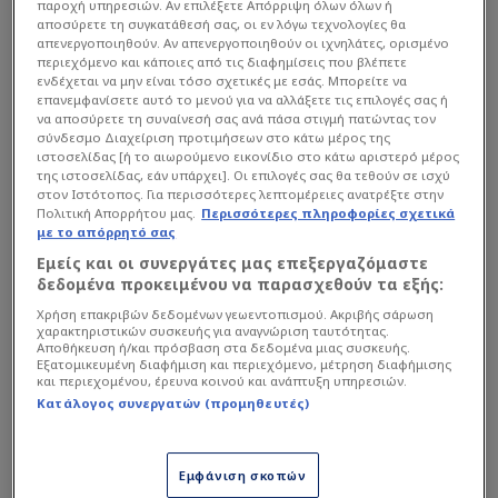
παροχή υπηρεσιών. Αν επιλέξετε Απόρριψη όλων όλων ή
αποσύρετε τη συγκατάθεσή σας, οι εν λόγω τεχνολογίες θα
απενεργοποιηθούν. Αν απενεργοποιηθούν οι ιχνηλάτες, ορισμένο
περιεχόμενο και κάποιες από τις διαφημίσεις που βλέπετε
ενδέχεται να μην είναι τόσο σχετικές με εσάς. Μπορείτε να
επανεμφανίσετε αυτό το μενού για να αλλάξετε τις επιλογές σας ή
να αποσύρετε τη συναίνεσή σας ανά πάσα στιγμή πατώντας τον
σύνδεσμο Διαχείριση προτιμήσεων στο κάτω μέρος της
ιστοσελίδας [ή το αιωρούμενο εικονίδιο στο κάτω αριστερό μέρος
της ιστοσελίδας, εάν υπάρχει]. Οι επιλογές σας θα τεθούν σε ισχύ
στον Ιστότοπος. Για περισσότερες λεπτομέρειες ανατρέξτε στην
Πολιτική Απορρήτου μας.
Περισσότερες πληροφορίες σχετικά
με το απόρρητό σας
Εμείς και οι συνεργάτες μας επεξεργαζόμαστε
δεδομένα προκειμένου να παρασχεθούν τα εξής:
Χρήση επακριβών δεδομένων γεωεντοπισμού. Ακριβής σάρωση
χαρακτηριστικών συσκευής για αναγνώριση ταυτότητας.
Πίεση και άγχος δεν υπάρχει ούτε στο
Αποθήκευση ή/και πρόσβαση στα δεδομένα μιας συσκευής.
κομμάτι των πρόωρων ανανεώσεων στα
Εξατομικευμένη διαφήμιση και περιεχόμενο, μέτρηση διαφήμισης
και περιεχομένου, έρευνα κοινού και ανάπτυξη υπηρεσιών.
συμβόλαια των Μάρκο Νίκολιτς, Λούκα
Κατάλογος συνεργατών (προμηθευτές)
Γιόβιτς και
Ορμπελίν Πινέδα
. Υπάρχει ένα
ξεκάθαρο γεγονός εδώ: η ΑΕΚ θέλει να τους
Εμφάνιση σκοπών
ανανεώσει και τους τρεις. Τα συμβόλαιά τους