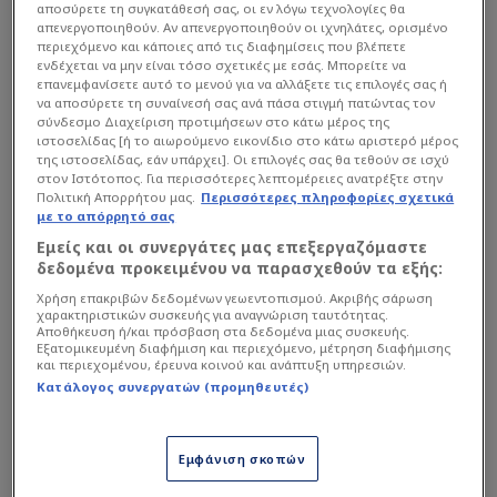
Η γνωστή δημοσιογράφος και παρουσιάστρια
αποσύρετε τη συγκατάθεσή σας, οι εν λόγω τεχνολογίες θα
ειδήσεων, το απόγευμα του Σαββάτου 2 Μαΐου,
απενεργοποιηθούν. Αν απενεργοποιηθούν οι ιχνηλάτες, ορισμένο
περιεχόμενο και κάποιες από τις διαφημίσεις που βλέπετε
μοιράστηκε με τους διαδικτυακούς της φίλους
ενδέχεται να μην είναι τόσο σχετικές με εσάς. Μπορείτε να
επανεμφανίσετε αυτό το μενού για να αλλάξετε τις επιλογές σας ή
μια ιδιαίτερα φορτισμένη δημοσίευση,
να αποσύρετε τη συναίνεσή σας ανά πάσα στιγμή πατώντας τον
γνωστοποιώντας πως ένα πολύ αγαπημένο της
σύνδεσμο Διαχείριση προτιμήσεων στο κάτω μέρος της
ιστοσελίδας [ή το αιωρούμενο εικονίδιο στο κάτω αριστερό μέρος
πρόσωπο έφυγε από τη ζωή.
της ιστοσελίδας, εάν υπάρχει]. Οι επιλογές σας θα τεθούν σε ισχύ
στον Ιστότοπος. Για περισσότερες λεπτομέρειες ανατρέξτε στην
Πολιτική Απορρήτου μας.
Περισσότερες πληροφορίες σχετικά
Χωρίς να δώσει περισσότερες λεπτομέρειες,
με το απόρρητό σας
εξέφρασε τη θλίψη και τη συγκίνησή της, με τα
Εμείς και οι συνεργάτες μας επεξεργαζόμαστε
μηνύματα συμπαράστασης να κατακλύζουν τα
δεδομένα προκειμένου να παρασχεθούν τα εξής:
σχόλια κάτω από την ανάρτησή της.
Χρήση επακριβών δεδομένων γεωεντοπισμού. Ακριβής σάρωση
χαρακτηριστικών συσκευής για αναγνώριση ταυτότητας.
Αποθήκευση ή/και πρόσβαση στα δεδομένα μιας συσκευής.
Εξατομικευμένη διαφήμιση και περιεχόμενο, μέτρηση διαφήμισης
και περιεχομένου, έρευνα κοινού και ανάπτυξη υπηρεσιών.
Κατάλογος συνεργατών (προμηθευτές)
Εμφάνιση σκοπών