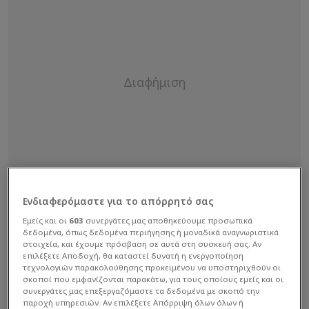
Ενδιαφερόμαστε για το απόρρητό σας
Εμείς και οι
603
συνεργάτες μας αποθηκεύουμε προσωπικά
δεδομένα, όπως δεδομένα περιήγησης ή μοναδικά αναγνωριστικά
στοιχεία, και έχουμε πρόσβαση σε αυτά στη συσκευή σας. Αν
επιλέξετε Αποδοχή, θα καταστεί δυνατή η ενεργοποίηση
τεχνολογιών παρακολούθησης προκειμένου να υποστηριχθούν οι
σκοποί που εμφανίζονται παρακάτω, για τους οποίους εμείς και οι
συνεργάτες μας επεξεργαζόμαστε τα δεδομένα με σκοπό την
παροχή υπηρεσιών. Αν επιλέξετε Απόρριψη όλων όλων ή