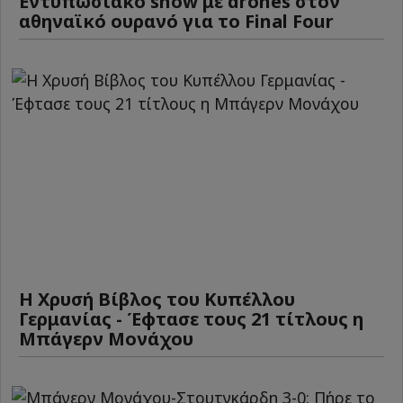
Εντυπωσιακό show με drones στον
αθηναϊκό ουρανό για το Final Four
Η Χρυσή Βίβλος του Κυπέλλου
Γερμανίας - Έφτασε τους 21 τίτλους η
Μπάγερν Μονάχου