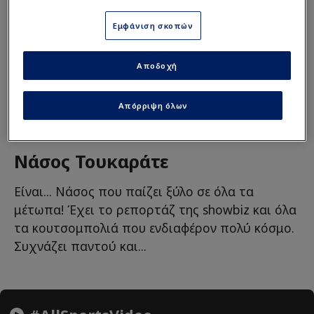
Εμφάνιση σκοπών
Αποδοχή
Απόρριψη όλων
Νάσος Τουκαράτε
Είναι... Νάσος που παίζει ξύλο σε όλα τα
μέτωπα! Έχει το ρεπορτάζ της showbiz και όλα
τα κουτσομπολιά που ενδιαφέρον πολύ κόσμο.
Συχνάζει παντού και...