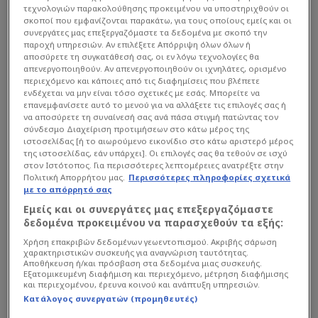
τεχνολογιών παρακολούθησης προκειμένου να υποστηριχθούν οι
σκοποί που εμφανίζονται παρακάτω, για τους οποίους εμείς και οι
συνεργάτες μας επεξεργαζόμαστε τα δεδομένα με σκοπό την
παροχή υπηρεσιών. Αν επιλέξετε Απόρριψη όλων όλων ή
αποσύρετε τη συγκατάθεσή σας, οι εν λόγω τεχνολογίες θα
απενεργοποιηθούν. Αν απενεργοποιηθούν οι ιχνηλάτες, ορισμένο
περιεχόμενο και κάποιες από τις διαφημίσεις που βλέπετε
ενδέχεται να μην είναι τόσο σχετικές με εσάς. Μπορείτε να
επανεμφανίσετε αυτό το μενού για να αλλάξετε τις επιλογές σας ή
να αποσύρετε τη συναίνεσή σας ανά πάσα στιγμή πατώντας τον
σύνδεσμο Διαχείριση προτιμήσεων στο κάτω μέρος της
ιστοσελίδας [ή το αιωρούμενο εικονίδιο στο κάτω αριστερό μέρος
της ιστοσελίδας, εάν υπάρχει]. Οι επιλογές σας θα τεθούν σε ισχύ
στον Ιστότοπος. Για περισσότερες λεπτομέρειες ανατρέξτε στην
Πολιτική Απορρήτου μας.
Περισσότερες πληροφορίες σχετικά
με το απόρρητό σας
Εμείς και οι συνεργάτες μας επεξεργαζόμαστε
Διαβάστε περισσότερα για το περιστατικό στο
δεδομένα προκειμένου να παρασχεθούν τα εξής:
nassosblog.gr
Χρήση επακριβών δεδομένων γεωεντοπισμού. Ακριβής σάρωση
χαρακτηριστικών συσκευής για αναγνώριση ταυτότητας.
Αποθήκευση ή/και πρόσβαση στα δεδομένα μιας συσκευής.
Εξατομικευμένη διαφήμιση και περιεχόμενο, μέτρηση διαφήμισης
και περιεχομένου, έρευνα κοινού και ανάπτυξη υπηρεσιών.
Καλλιθέα
LIFE
Κατάλογος συνεργατών (προμηθευτές)