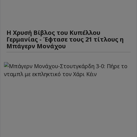
Η Χρυσή Βίβλος του Κυπέλλου
Γερμανίας - Έφτασε τους 21 τίτλους η
Μπάγερν Μονάχου