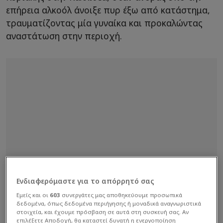
επήρεια αλκοόλ άνοιξε πυρ έξω από κατάστημα,
τραυματίζοντας μία γυναίκα και προκαλώντας
αναστάτωση στην περιοχή.
Ενδιαφερόμαστε για το απόρρητό σας
Εμείς και οι
603
συνεργάτες μας αποθηκεύουμε προσωπικά
δεδομένα, όπως δεδομένα περιήγησης ή μοναδικά αναγνωριστικά
στοιχεία, και έχουμε πρόσβαση σε αυτά στη συσκευή σας. Αν
επιλέξετε Αποδοχή, θα καταστεί δυνατή η ενεργοποίηση