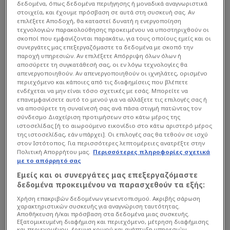
δεδομένα, όπως δεδομένα περιήγησης ή μοναδικά αναγνωριστικά
στοιχεία, και έχουμε πρόσβαση σε αυτά στη συσκευή σας. Αν
επιλέξετε Αποδοχή, θα καταστεί δυνατή η ενεργοποίηση
τεχνολογιών παρακολούθησης προκειμένου να υποστηριχθούν οι
σκοποί που εμφανίζονται παρακάτω, για τους οποίους εμείς και οι
συνεργάτες μας επεξεργαζόμαστε τα δεδομένα με σκοπό την
παροχή υπηρεσιών. Αν επιλέξετε Απόρριψη όλων όλων ή
αποσύρετε τη συγκατάθεσή σας, οι εν λόγω τεχνολογίες θα
απενεργοποιηθούν. Αν απενεργοποιηθούν οι ιχνηλάτες, ορισμένο
περιεχόμενο και κάποιες από τις διαφημίσεις που βλέπετε
ενδέχεται να μην είναι τόσο σχετικές με εσάς. Μπορείτε να
επανεμφανίσετε αυτό το μενού για να αλλάξετε τις επιλογές σας ή
να αποσύρετε τη συναίνεσή σας ανά πάσα στιγμή πατώντας τον
σύνδεσμο Διαχείριση προτιμήσεων στο κάτω μέρος της
ιστοσελίδας [ή το αιωρούμενο εικονίδιο στο κάτω αριστερό μέρος
της ιστοσελίδας, εάν υπάρχει]. Οι επιλογές σας θα τεθούν σε ισχύ
στον Ιστότοπος. Για περισσότερες λεπτομέρειες ανατρέξτε στην
Πολιτική Απορρήτου μας.
Περισσότερες πληροφορίες σχετικά
με το απόρρητό σας
Διαβάστε τη συνέχεια στο
exploringgreece.tv
Εμείς και οι συνεργάτες μας επεξεργαζόμαστε
δεδομένα προκειμένου να παρασχεθούν τα εξής:
Χρήση επακριβών δεδομένων γεωεντοπισμού. Ακριβής σάρωση
χαρακτηριστικών συσκευής για αναγνώριση ταυτότητας.
Lifestyle
Αεροδρόμιο
Αποθήκευση ή/και πρόσβαση στα δεδομένα μιας συσκευής.
Εξατομικευμένη διαφήμιση και περιεχόμενο, μέτρηση διαφήμισης
και περιεχομένου, έρευνα κοινού και ανάπτυξη υπηρεσιών.