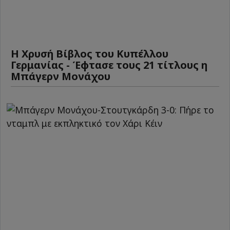
Η Χρυσή Βίβλος του Κυπέλλου
Γερμανίας - Έφτασε τους 21 τίτλους η
Μπάγερν Μονάχου