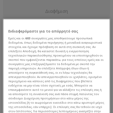
Ενδιαφερόμαστε για το απόρρητό σας
Εμείς και οι
603
συνεργάτες μας αποθηκεύουμε προσωπικά
δεδομένα, όπως δεδομένα περιήγησης ή μοναδικά αναγνωριστικά
στοιχεία, και έχουμε πρόσβαση σε αυτά στη συσκευή σας. Αν
επιλέξετε Αποδοχή, θα καταστεί δυνατή η ενεργοποίηση
τεχνολογιών παρακολούθησης προκειμένου να υποστηριχθούν οι
σκοποί που εμφανίζονται παρακάτω, για τους οποίους εμείς και οι
συνεργάτες μας επεξεργαζόμαστε τα δεδομένα με σκοπό την
παροχή υπηρεσιών. Αν επιλέξετε Απόρριψη όλων όλων ή
αποσύρετε τη συγκατάθεσή σας, οι εν λόγω τεχνολογίες θα
απενεργοποιηθούν. Αν απενεργοποιηθούν οι ιχνηλάτες, ορισμένο
περιεχόμενο και κάποιες από τις διαφημίσεις που βλέπετε
ενδέχεται να μην είναι τόσο σχετικές με εσάς. Μπορείτε να
επανεμφανίσετε αυτό το μενού για να αλλάξετε τις επιλογές σας ή
Το περιστατικό καταγράφηκε κυριολεκτικά στον
να αποσύρετε τη συναίνεσή σας ανά πάσα στιγμή πατώντας τον
σύνδεσμο Διαχείριση προτιμήσεων στο κάτω μέρος της
«αέρα», καθώς το τηλεοπτικό συνεργείο μετέδιδε
ιστοσελίδας [ή το αιωρούμενο εικονίδιο στο κάτω αριστερό μέρος
της ιστοσελίδας, εάν υπάρχει]. Οι επιλογές σας θα τεθούν σε ισχύ
ζωντανά εικόνες από την περιοχή τη στιγμή που
στον Ιστότοπος. Για περισσότερες λεπτομέρειες ανατρέξτε στην