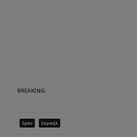
BREAKING:
Ιράν
Ισραήλ