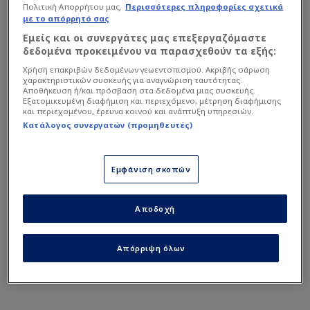
σημειώθηκε η έκρηξη. Σύμφωνα με τις
Πολιτική Απορρήτου μας.
Περισσότερες πληροφορίες σχετικά
με το απόρρητό σας
πληροφορίες, οι δημοσιογράφοι δεν πρόλαβαν να
Εμείς και οι συνεργάτες μας επεξεργαζόμαστε
διακόψουν εγκαίρως τη σύνδεση, με αποτέλεσμα
δεδομένα προκειμένου να παρασχεθούν τα εξής:
οι εικόνες να μεταδοθούν απευθείας στο
Χρήση επακριβών δεδομένων γεωεντοπισμού. Ακριβής σάρωση
τηλεοπτικό κοινό.
χαρακτηριστικών συσκευής για αναγνώριση ταυτότητας.
Αποθήκευση ή/και πρόσβαση στα δεδομένα μιας συσκευής.
Εξατομικευμένη διαφήμιση και περιεχόμενο, μέτρηση διαφήμισης
και περιεχομένου, έρευνα κοινού και ανάπτυξη υπηρεσιών.
Στο βίντεο που κυκλοφόρησε αμέσως μετά στα
Κατάλογος συνεργατών (προμηθευτές)
διεθνή μέσα και στα κοινωνικά δίκτυα,
διακρίνεται η στιγμή της πρόσκρουσης του
πυραύλου, ενώ λίγα δευτερόλεπτα αργότερα η
Εμφάνιση σκοπών
μετάδοση διακόπτεται.
Αποδοχή
Απόρριψη όλων