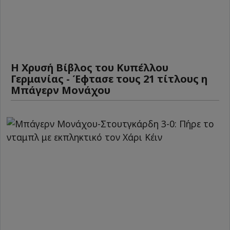
Η Χρυσή Βίβλος του Κυπέλλου
Γερμανίας - Έφτασε τους 21 τίτλους η
Μπάγερν Μονάχου