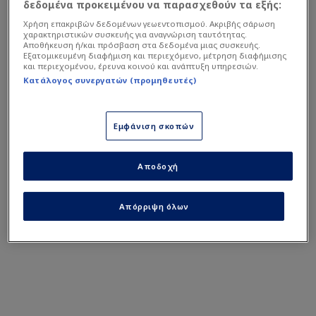
δεδομένα προκειμένου να παρασχεθούν τα εξής:
στον Ειρηνικό, δήλωσε ότι τα δύο αεροσκάφη
Χρήση επακριβών δεδομένων γεωεντοπισμού. Ακριβής σάρωση
ανήκαν στη Μοίρα Ηλεκτρονικής Επίθεσης
χαρακτηριστικών συσκευής για αναγνώριση ταυτότητας.
Αποθήκευση ή/και πρόσβαση στα δεδομένα μιας συσκευής.
Electronic Attack Squadron 129 (VAQ-129), με έδρα
Εξατομικευμένη διαφήμιση και περιεχόμενο, μέτρηση διαφήμισης
το Naval Air Station Whidbey Island.
και περιεχομένου, έρευνα κοινού και ανάπτυξη υπηρεσιών.
Κατάλογος συνεργατών (προμηθευτές)
Διαβάστε περισσότερα και δείτε βίντεο στο
star.gr
Εμφάνιση σκοπών
Αποδοχή
Απόρριψη όλων