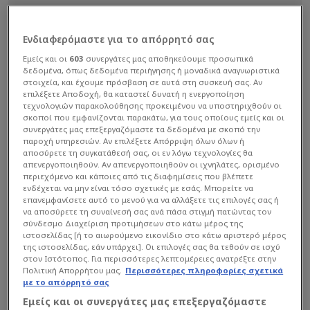
Ενδιαφερόμαστε για το απόρρητό σας
Εμείς και οι
603
συνεργάτες μας αποθηκεύουμε προσωπικά
δεδομένα, όπως δεδομένα περιήγησης ή μοναδικά αναγνωριστικά
στοιχεία, και έχουμε πρόσβαση σε αυτά στη συσκευή σας. Αν
επιλέξετε Αποδοχή, θα καταστεί δυνατή η ενεργοποίηση
τεχνολογιών παρακολούθησης προκειμένου να υποστηριχθούν οι
σκοποί που εμφανίζονται παρακάτω, για τους οποίους εμείς και οι
συνεργάτες μας επεξεργαζόμαστε τα δεδομένα με σκοπό την
παροχή υπηρεσιών. Αν επιλέξετε Απόρριψη όλων όλων ή
αποσύρετε τη συγκατάθεσή σας, οι εν λόγω τεχνολογίες θα
απενεργοποιηθούν. Αν απενεργοποιηθούν οι ιχνηλάτες, ορισμένο
περιεχόμενο και κάποιες από τις διαφημίσεις που βλέπετε
ενδέχεται να μην είναι τόσο σχετικές με εσάς. Μπορείτε να
επανεμφανίσετε αυτό το μενού για να αλλάξετε τις επιλογές σας ή
να αποσύρετε τη συναίνεσή σας ανά πάσα στιγμή πατώντας τον
σύνδεσμο Διαχείριση προτιμήσεων στο κάτω μέρος της
ιστοσελίδας [ή το αιωρούμενο εικονίδιο στο κάτω αριστερό μέρος
της ιστοσελίδας, εάν υπάρχει]. Οι επιλογές σας θα τεθούν σε ισχύ
στον Ιστότοπος. Για περισσότερες λεπτομέρειες ανατρέξτε στην
Πολιτική Απορρήτου μας.
Περισσότερες πληροφορίες σχετικά
με το απόρρητό σας
Η διοικητής Αμέλια Ουμαγιάμ, εκπρόσωπος των
Εμείς και οι συνεργάτες μας επεξεργαζόμαστε
Αεροπορικών Δυνάμεων του Ναυτικού των ΗΠΑ