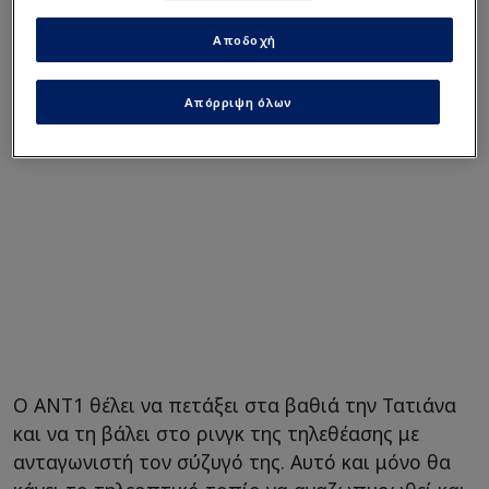
άκρως δελεαστική οικονομικά πρόταση για να
μπει στον ανταγωνισμό με τον άντρα της.
Αποδοχή
Απόρριψη όλων
Ο ΑΝΤ1 θέλει να πετάξει στα βαθιά την Τατιάνα
και να τη βάλει στο ρινγκ της τηλεθέασης με
ανταγωνιστή τον σύζυγό της. Αυτό και μόνο θα