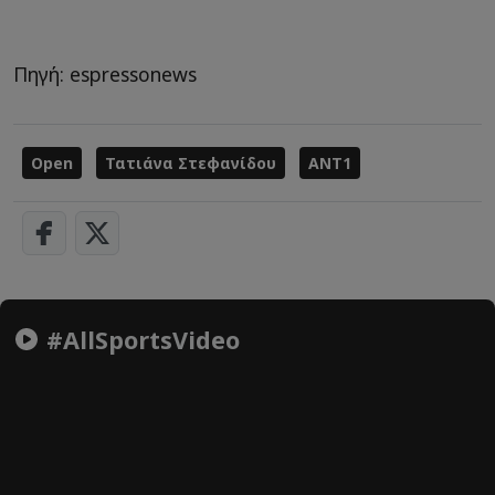
Πηγή: espressonews
Open
Τατιάνα Στεφανίδου
ANT1
#AllSportsVideo