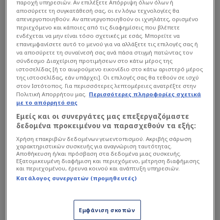
παροχή υπηρεσιών. Αν επιλέξετε Απόρριψη όλων όλων ή
αποσύρετε τη συγκατάθεσή σας, οι εν λόγω τεχνολογίες θα
Διαβάστε επίσης...
απενεργοποιηθούν. Αν απενεργοποιηθούν οι ιχνηλάτες, ορισμένο
περιεχόμενο και κάποιες από τις διαφημίσεις που βλέπετε
ενδέχεται να μην είναι τόσο σχετικές με εσάς. Μπορείτε να
Η μέρα που η Τζούλια
επανεμφανίσετε αυτό το μενού για να αλλάξετε τις επιλογές σας ή
Αλεξανδράτου σόκαρε την
να αποσύρετε τη συναίνεσή σας ανά πάσα στιγμή πατώντας τον
Ελλάδα και η θεωρία
σύνδεσμο Διαχείριση προτιμήσεων στο κάτω μέρος της
ιστοσελίδας [ή το αιωρούμενο εικονίδιο στο κάτω αριστερό μέρος
συνωμοσίας
της ιστοσελίδας, εάν υπάρχει]. Οι επιλογές σας θα τεθούν σε ισχύ
Κούγιας: Η τεράστια
στον Ιστότοπος. Για περισσότερες λεπτομέρειες ανατρέξτε στην
περιουσία που
Πολιτική Απορρήτου μας.
Περισσότερες πληροφορίες σχετικά
με το απόρρητό σας
κληρονομούν τα παιδιά του
και το "καρφί"
Εμείς και οι συνεργάτες μας επεξεργαζόμαστε
δεδομένα προκειμένου να παρασχεθούν τα εξής:
Χρήση επακριβών δεδομένων γεωεντοπισμού. Ακριβής σάρωση
Ωστόσο, το τελευταίο διάστημα, σύμφωνα με
χαρακτηριστικών συσκευής για αναγνώριση ταυτότητας.
Αποθήκευση ή/και πρόσβαση στα δεδομένα μιας συσκευής.
πληροφορίες, δέχεται πολύ έντονη πίεση από το
Εξατομικευμένη διαφήμιση και περιεχόμενο, μέτρηση διαφήμισης
και περιεχομένου, έρευνα κοινού και ανάπτυξη υπηρεσιών.
κανάλι του Αμαρουσίου. Μάλιστα, το παρασκήνιο
Κατάλογος συνεργατών (προμηθευτές)
είναι πολύ ενδιαφέρον, καθώς, όπως ακούγεται
στη μιντιακή αγορά, ο ΑΝΤ1 την έχει στήσει με
την πλάτη στον τοίχο, καθώς της έχει κάνει μία
Εμφάνιση σκοπών