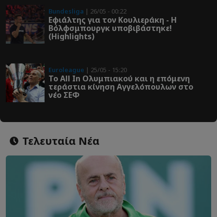
Bundesliga
| 26/05 - 00:22
Εφιάλτης για τον Κουλιεράκη - Η
Βόλφσμπουργκ υποβιβάστηκε!
(Highlights)
Euroleague
| 25/05 - 15:20
Το All In Ολυμπιακού και η επόμενη
τεράστια κίνηση Αγγελόπουλων στο
νέο ΣΕΦ
Τελευταία Νέα