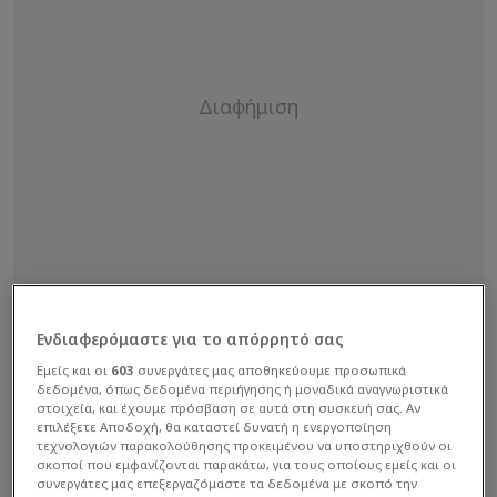
Ενδιαφερόμαστε για το απόρρητό σας
Εμείς και οι
603
συνεργάτες μας αποθηκεύουμε προσωπικά
δεδομένα, όπως δεδομένα περιήγησης ή μοναδικά αναγνωριστικά
στοιχεία, και έχουμε πρόσβαση σε αυτά στη συσκευή σας. Αν
επιλέξετε Αποδοχή, θα καταστεί δυνατή η ενεργοποίηση
τεχνολογιών παρακολούθησης προκειμένου να υποστηριχθούν οι
σκοποί που εμφανίζονται παρακάτω, για τους οποίους εμείς και οι
Έντονη πίεση
συνεργάτες μας επεξεργαζόμαστε τα δεδομένα με σκοπό την