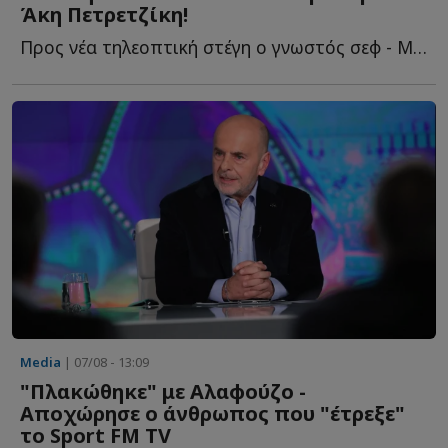
Άκη Πετρετζίκη!
Προς νέα τηλεοπτική στέγη ο γνωστός σεφ - Με ποιο κανάλι β...
Media
| 07/08 - 13:09
"Πλακώθηκε" με Αλαφούζο -
Αποχώρησε ο άνθρωπος που "έτρεξε"
το Sport FM TV