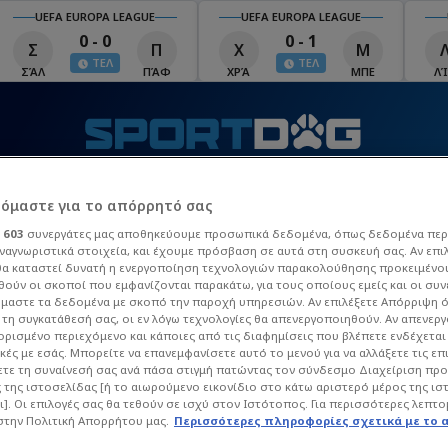
UEFA EUROPA LEAGUE
UEFA EUROPA LEAGUE
0 - 1
1 - 1
Χ
Μ
Λ
Ο
ΤΕΛ
ΤΕΛ
ΧΡΆ
ΜΠΕ
ΛΊΝ
ΟΜΌ
Λ
Τ
ΒΙΝΤΕΟ
MATCHZONE
ΠΡΟΓΡΑΜΜΑ TV
Π
ρόμαστε για το απόρρητό σας
ι
603
συνεργάτες μας αποθηκεύουμε προσωπικά δεδομένα, όπως δεδομένα περ
ναγνωριστικά στοιχεία, και έχουμε πρόσβαση σε αυτά στη συσκευή σας. Αν επι
 League
La Liga
Champions League
Europa Leag
α καταστεί δυνατή η ενεργοποίηση τεχνολογιών παρακολούθησης προκειμένο
ούν οι σκοποί που εμφανίζονται παρακάτω, για τους οποίους εμείς και οι συν
μαστε τα δεδομένα με σκοπό την παροχή υπηρεσιών. Αν επιλέξετε Απόρριψη 
τη συγκατάθεσή σας, οι εν λόγω τεχνολογίες θα απενεργοποιηθούν. Αν απενερ
 ορισμένο περιεχόμενο και κάποιες από τις διαφημίσεις που βλέπετε ενδέχεται 
κές με εσάς. Μπορείτε να επανεμφανίσετε αυτό το μενού για να αλλάξετε τις επ
τε τη συναίνεσή σας ανά πάσα στιγμή πατώντας τον σύνδεσμο Διαχείριση πρ
 της ιστοσελίδας [ή το αιωρούμενο εικονίδιο στο κάτω αριστερό μέρος της ισ
ι]. Οι επιλογές σας θα τεθούν σε ισχύ στον Ιστότοπος. Για περισσότερες λεπτο
στην Πολιτική Απορρήτου μας.
Περισσότερες πληροφορίες σχετικά με το 