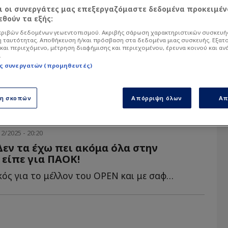
αι οι συνεργάτες μας επεξεργαζόμαστε δεδομένα προκειμέν
θούν τα εξής:
α άρθρα του Sportdog σχετικά με το θέμα ΟPE
ό στον φίλαθλο.
ριβών δεδομένων γεωεντοπισμού. Ακριβής σάρωση χαρακτηριστικών συσκευής
 ταυτότητας. Αποθήκευση ή/και πρόσβαση στα δεδομένα μιας συσκευής. Εξατ
και περιεχόμενο, μέτρηση διαφήμισης και περιεχομένου, έρευνα κοινού και αν
.
ς συνεργατών (προμηθευτές)
ση σκοπών
Απόρριψη όλων
Απ
2/2025 - 20:20
Δεν τα έχω πει ακόμα όλα στην
 είπε για ΠΑΟΚ!
Κατηγορηματικός για το μέλλον του OPEN και με σαφή μηνύ...