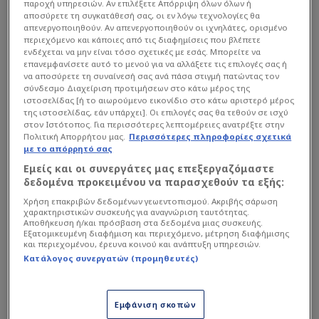
παροχή υπηρεσιών. Αν επιλέξετε Απόρριψη όλων όλων ή
αποσύρετε τη συγκατάθεσή σας, οι εν λόγω τεχνολογίες θα
απενεργοποιηθούν. Αν απενεργοποιηθούν οι ιχνηλάτες, ορισμένο
περιεχόμενο και κάποιες από τις διαφημίσεις που βλέπετε
ενδέχεται να μην είναι τόσο σχετικές με εσάς. Μπορείτε να
επανεμφανίσετε αυτό το μενού για να αλλάξετε τις επιλογές σας ή
να αποσύρετε τη συναίνεσή σας ανά πάσα στιγμή πατώντας τον
σύνδεσμο Διαχείριση προτιμήσεων στο κάτω μέρος της
ιστοσελίδας [ή το αιωρούμενο εικονίδιο στο κάτω αριστερό μέρος
της ιστοσελίδας, εάν υπάρχει]. Οι επιλογές σας θα τεθούν σε ισχύ
στον Ιστότοπος. Για περισσότερες λεπτομέρειες ανατρέξτε στην
Πολιτική Απορρήτου μας.
Περισσότερες πληροφορίες σχετικά
με το απόρρητό σας
Εμείς και οι συνεργάτες μας επεξεργαζόμαστε
δεδομένα προκειμένου να παρασχεθούν τα εξής:
Χρήση επακριβών δεδομένων γεωεντοπισμού. Ακριβής σάρωση
χαρακτηριστικών συσκευής για αναγνώριση ταυτότητας.
Αποθήκευση ή/και πρόσβαση στα δεδομένα μιας συσκευής.
Εξατομικευμένη διαφήμιση και περιεχόμενο, μέτρηση διαφήμισης
και περιεχομένου, έρευνα κοινού και ανάπτυξη υπηρεσιών.
Κατάλογος συνεργατών (προμηθευτές)
Εμφάνιση σκοπών
Διαβάστε επίσης...