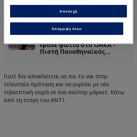
Τιμή ΣΟΚ! Πόσο κοστίζει το
Αποδοχή
jacket που φορούσε ο
Κέντρικ Ναν στο ΟΑΚΑ
Απόρριψη όλων
(ΦΩΤΟ)
Η σέξι φωτογράφος που...
έβαλε φωτιά στο ΟΑΚΑ -
Πιστή Παναθηναϊκός
(ΦΩΤΟ)
Γιατί δεν αποκλείεται να πει το ναι στην
τελευταία πρόταση και να γυρίσει με νέα
τηλεοπτική σειρά σε ένα σούπερ μάρκετ. Κάτω
από τη στέγη του ΑΝΤ1.