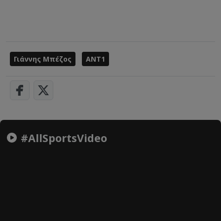
Γιάννης Μπέζος
ANT1
#AllSportsVideo