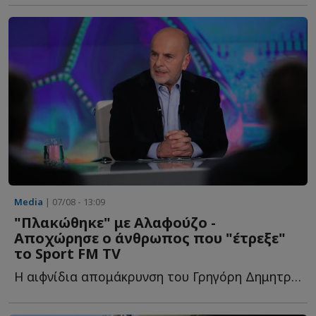
Media
| 07/08 - 13:09
"Πλακώθηκε" με Αλαφούζο -
Αποχώρησε ο άνθρωπος που "έτρεξε"
το Sport FM TV
Η αιφνίδια απομάκρυνση του Γρηγόρη Δημητριάδη από τ...