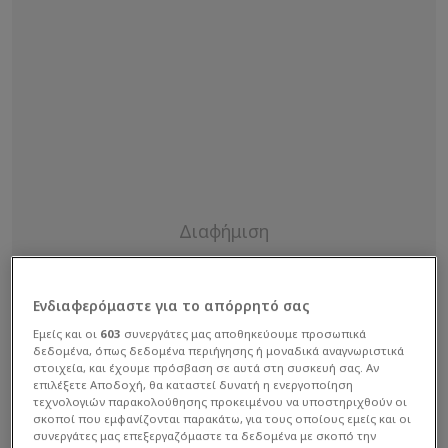
Ενδιαφερόμαστε για το απόρρητό σας
Εμείς και οι
603
συνεργάτες μας αποθηκεύουμε προσωπικά
δεδομένα, όπως δεδομένα περιήγησης ή μοναδικά αναγνωριστικά
στοιχεία, και έχουμε πρόσβαση σε αυτά στη συσκευή σας. Αν
επιλέξετε Αποδοχή, θα καταστεί δυνατή η ενεργοποίηση
τεχνολογιών παρακολούθησης προκειμένου να υποστηριχθούν οι
σκοποί που εμφανίζονται παρακάτω, για τους οποίους εμείς και οι
συνεργάτες μας επεξεργαζόμαστε τα δεδομένα με σκοπό την