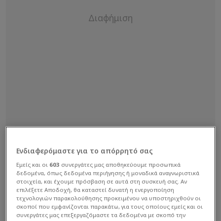
Ενδιαφερόμαστε για το απόρρητό σας
Εμείς και οι
603
συνεργάτες μας αποθηκεύουμε προσωπικά
δεδομένα, όπως δεδομένα περιήγησης ή μοναδικά αναγνωριστικά
09:35 COSMOTE SPORT 5 HD Red Bull MotoGP
στοιχεία, και έχουμε πρόσβαση σε αυτά στη συσκευή σας. Αν
επιλέξετε Αποδοχή, θα καταστεί δυνατή η ενεργοποίηση
Rookies Cup Γαλλία, Λε Μαν – 2ος Αγώνας
τεχνολογιών παρακολούθησης προκειμένου να υποστηριχθούν οι
σκοποί που εμφανίζονται παρακάτω, για τους οποίους εμείς και οι
συνεργάτες μας επεξεργαζόμαστε τα δεδομένα με σκοπό την