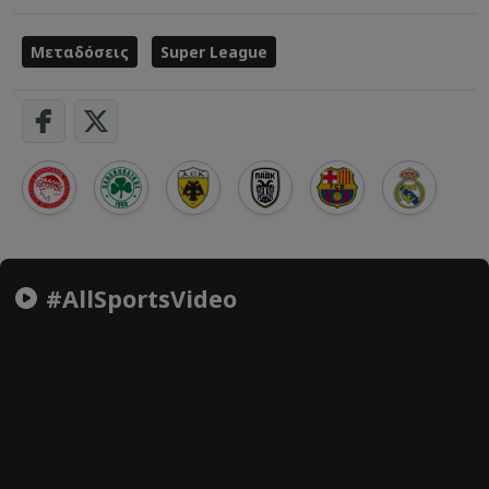
Μεταδόσεις
Super League
#AllSportsVideo