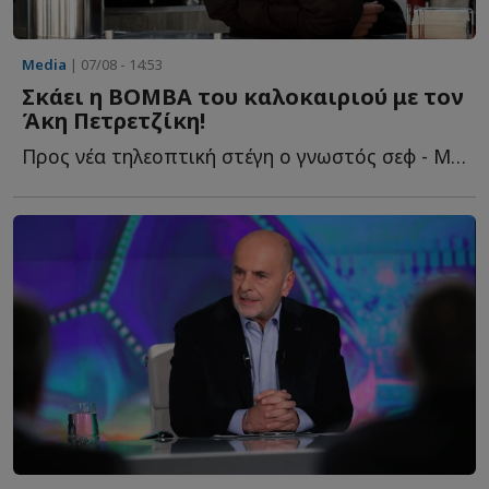
Media
| 07/08 - 14:53
Σκάει η ΒΟΜΒΑ του καλοκαιριού με τον
Άκη Πετρετζίκη!
Προς νέα τηλεοπτική στέγη ο γνωστός σεφ - Με ποιο κανάλι β...