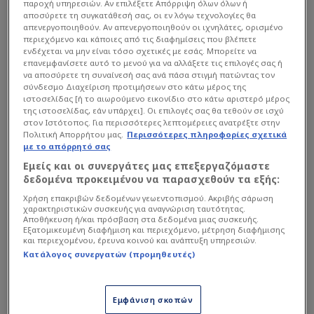
Διαβάστε επίσης...
παροχή υπηρεσιών. Αν επιλέξετε Απόρριψη όλων όλων ή
αποσύρετε τη συγκατάθεσή σας, οι εν λόγω τεχνολογίες θα
απενεργοποιηθούν. Αν απενεργοποιηθούν οι ιχνηλάτες, ορισμένο
Η μεγάλη διαφορά
περιεχόμενο και κάποιες από τις διαφημίσεις που βλέπετε
Ηλιόπουλου-Μελισσανίδη
ενδέχεται να μην είναι τόσο σχετικές με εσάς. Μπορείτε να
και η σπουδαία…
επανεμφανίσετε αυτό το μενού για να αλλάξετε τις επιλογές σας ή
να αποσύρετε τη συναίνεσή σας ανά πάσα στιγμή πατώντας τον
μεταγραφή από ΠΑΟΚ!
σύνδεσμο Διαχείριση προτιμήσεων στο κάτω μέρος της
Γνωστός δημοσιογράφος
ιστοσελίδας [ή το αιωρούμενο εικονίδιο στο κάτω αριστερό μέρος
και οπαδός του
της ιστοσελίδας, εάν υπάρχει]. Οι επιλογές σας θα τεθούν σε ισχύ
στον Ιστότοπος. Για περισσότερες λεπτομέρειες ανατρέξτε στην
Ολυμπιακού, πήρε δώρο για
Πολιτική Απορρήτου μας.
Περισσότερες πληροφορίες σχετικά
Παναθηναϊκό!
με το απόρρητό σας
Εμείς και οι συνεργάτες μας επεξεργαζόμαστε
δεδομένα προκειμένου να παρασχεθούν τα εξής:
10:35 COSMOTE SPORT 5 HD MotoGP Γκραν Πρι
Χρήση επακριβών δεδομένων γεωεντοπισμού. Ακριβής σάρωση
Γαλλίας (Warm Up)
χαρακτηριστικών συσκευής για αναγνώριση ταυτότητας.
Αποθήκευση ή/και πρόσβαση στα δεδομένα μιας συσκευής.
Εξατομικευμένη διαφήμιση και περιεχόμενο, μέτρηση διαφήμισης
και περιεχομένου, έρευνα κοινού και ανάπτυξη υπηρεσιών.
Κατάλογος συνεργατών (προμηθευτές)
Εμφάνιση σκοπών