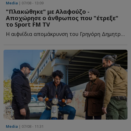
Media
| 07/08 - 13:09
"Πλακώθηκε" με Αλαφούζο -
Αποχώρησε ο άνθρωπος που "έτρεξε"
το Sport FM TV
Η αιφνίδια απομάκρυνση του Γρηγόρη Δημητριάδη από τ...
Media
| 07/08 - 11:31