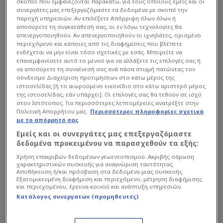
σκοποί που εμφανίζονται παρακάτω, για τους οποίους εμείς και οι
συνεργάτες μας επεξεργαζόμαστε τα δεδομένα με σκοπό την
παροχή υπηρεσιών. Αν επιλέξετε Απόρριψη όλων όλων ή
αποσύρετε τη συγκατάθεσή σας, οι εν λόγω τεχνολογίες θα
απενεργοποιηθούν. Αν απενεργοποιηθούν οι ιχνηλάτες, ορισμένο
περιεχόμενο και κάποιες από τις διαφημίσεις που βλέπετε
ενδέχεται να μην είναι τόσο σχετικές με εσάς. Μπορείτε να
επανεμφανίσετε αυτό το μενού για να αλλάξετε τις επιλογές σας ή
να αποσύρετε τη συναίνεσή σας ανά πάσα στιγμή πατώντας τον
σύνδεσμο Διαχείριση προτιμήσεων στο κάτω μέρος της
ιστοσελίδας [ή το αιωρούμενο εικονίδιο στο κάτω αριστερό μέρος
της ιστοσελίδας, εάν υπάρχει]. Οι επιλογές σας θα τεθούν σε ισχύ
στον Ιστότοπος. Για περισσότερες λεπτομέρειες ανατρέξτε στην
Πολιτική Απορρήτου μας.
Περισσότερες πληροφορίες σχετικά
με το απόρρητό σας
Εμείς και οι συνεργάτες μας επεξεργαζόμαστε
δεδομένα προκειμένου να παρασχεθούν τα εξής:
Χρήση επακριβών δεδομένων γεωεντοπισμού. Ακριβής σάρωση
Γιώργος Λιάγκας
Φαίη Σκορδά
Lifestyle
χαρακτηριστικών συσκευής για αναγνώριση ταυτότητας.
Αποθήκευση ή/και πρόσβαση στα δεδομένα μιας συσκευής.
Εξατομικευμένη διαφήμιση και περιεχόμενο, μέτρηση διαφήμισης
Mega
ANT1
και περιεχομένου, έρευνα κοινού και ανάπτυξη υπηρεσιών.
Κατάλογος συνεργατών (προμηθευτές)