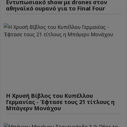
Εντυπωσιακό show με drones στον
αθηναϊκό ουρανό για το Final Four
Η Χρυσή Βίβλος του Κυπέλλου
Γερμανίας - Έφτασε τους 21 τίτλους η
Μπάγερν Μονάχου