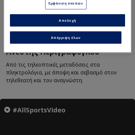
Εμφάνιση σκοπών
Αποδοχή
Απόρριψη όλων
Ανέστης Περιγράφογλου
Από τις τηλεοπτικές μεταδόσεις στα
πληκτρολόγια, με άποψη και σεβασμό στον
τηλεθεατή και τον αναγνώστη.
#AllSportsVideo