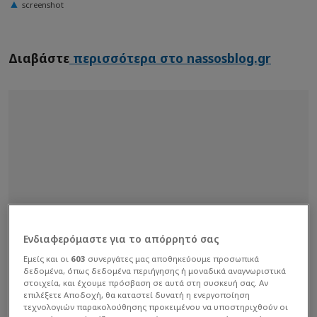
screenshot
Διαβάστε
περισσότερα στο nassosblog.gr
Ενδιαφερόμαστε για το απόρρητό σας
Εμείς και οι
603
συνεργάτες μας αποθηκεύουμε προσωπικά
δεδομένα, όπως δεδομένα περιήγησης ή μοναδικά αναγνωριστικά
στοιχεία, και έχουμε πρόσβαση σε αυτά στη συσκευή σας. Αν
επιλέξετε Αποδοχή, θα καταστεί δυνατή η ενεργοποίηση
τεχνολογιών παρακολούθησης προκειμένου να υποστηριχθούν οι