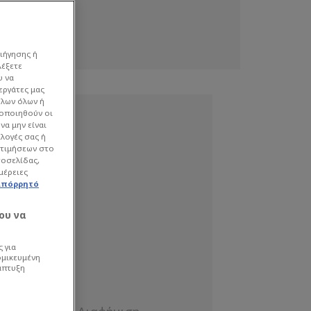
ιήγησης ή
λέξετε
υ να
εργάτες μας
όλων όλων ή
γοποιηθούν οι
να μην είναι
ιλογές σας ή
οτιμήσεων στο
τοσελίδας,
μέρειες
απόρρητό
ου να
 για
ομικευμένη
άπτυξη