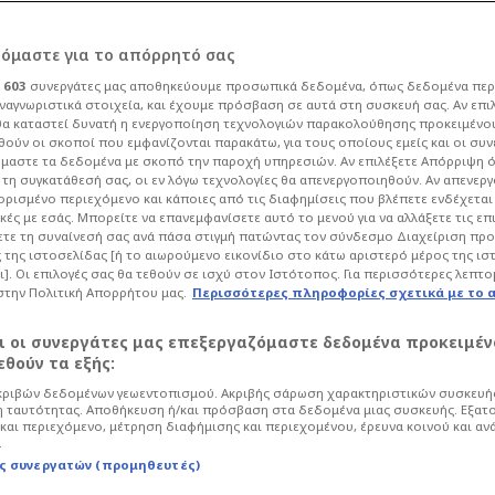
ρόμαστε για το απόρρητό σας
ι
603
συνεργάτες μας αποθηκεύουμε προσωπικά δεδομένα, όπως δεδομένα περ
ναγνωριστικά στοιχεία, και έχουμε πρόσβαση σε αυτά στη συσκευή σας. Αν επι
α καταστεί δυνατή η ενεργοποίηση τεχνολογιών παρακολούθησης προκειμένο
! Επενδύει 1,1
ούν οι σκοποί που εμφανίζονται παρακάτω, για τους οποίους εμείς και οι συν
μαστε τα δεδομένα με σκοπό την παροχή υπηρεσιών. Αν επιλέξετε Απόρριψη 
τη συγκατάθεσή σας, οι εν λόγω τεχνολογίες θα απενεργοποιηθούν. Αν απενερ
ελληνικό
 ορισμένο περιεχόμενο και κάποιες από τις διαφημίσεις που βλέπετε ενδέχεται 
κές με εσάς. Μπορείτε να επανεμφανίσετε αυτό το μενού για να αλλάξετε τις επ
τε τη συναίνεσή σας ανά πάσα στιγμή πατώντας τον σύνδεσμο Διαχείριση πρ
 της ιστοσελίδας [ή το αιωρούμενο εικονίδιο στο κάτω αριστερό μέρος της ισ
ι]. Οι επιλογές σας θα τεθούν σε ισχύ στον Ιστότοπος. Για περισσότερες λεπτο
στην Πολιτική Απορρήτου μας.
Περισσότερες πληροφορίες σχετικά με το 
Life
Media
αι οι συνεργάτες μας επεξεργαζόμαστε δεδομένα προκειμέν
ται στο πλαίσιο της εφαρμογής του
θούν τα εξής:
εώνει τους τηλεοπτικούς οργανισμούς
ριβών δεδομένων γεωεντοπισμού. Ακριβής σάρωση χαρακτηριστικών συσκευής
ν τους για την ενίσχυση της εγχώριας
 ταυτότητας. Αποθήκευση ή/και πρόσβαση στα δεδομένα μιας συσκευής. Εξατ
και περιεχόμενο, μέτρηση διαφήμισης και περιεχομένου, έρευνα κοινού και αν
.
ς συνεργατών (προμηθευτές)