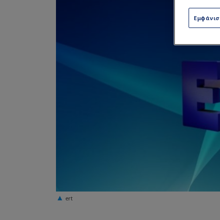
Εμφάνι
ert