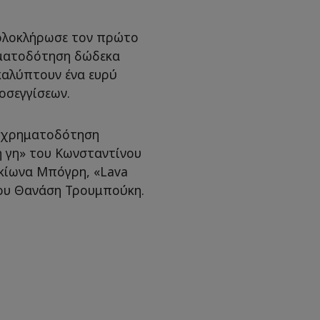
ολοκλήρωσε τον πρώτο
ρηματοδότηση δώδεκα
καλύπτουν ένα ευρύ
οσεγγίσεων.
ν χρηματοδότηση
ή γη» του Κωνσταντίνου
κίωνα Μπόγρη, «Lava
 του Θανάση Τρουμπούκη.