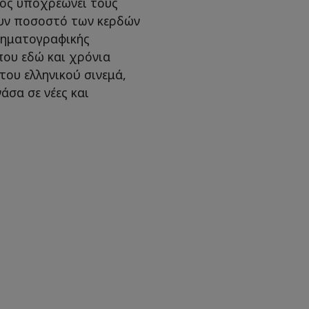
ίος υποχρεώνει τους
ουν ποσοστό των κερδών
ινηματογραφικής
που εδώ και χρόνια
του ελληνικού σινεμά,
σα σε νέες και