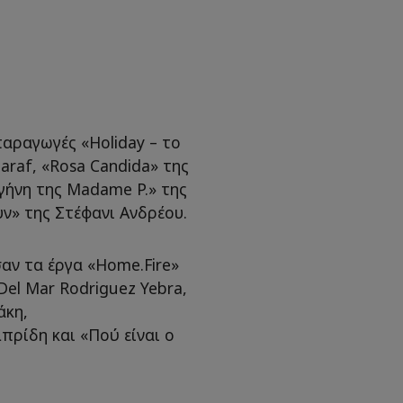
παραγωγές «Holiday – το
araf, «Rosa Candida» της
αγήνη της Madame P.» της
υν» της Στέφανι Ανδρέου.
ν τα έργα «Home.Fire»
Del Mar Rodriguez Yebra,
άκη,
ρίδη και «Πού είναι ο