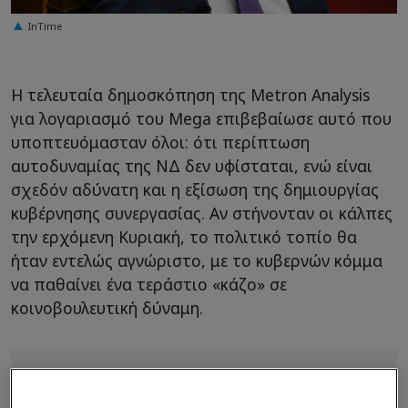
InTime
Η τελευταία δημοσκόπηση της Metron Analysis
για λογαριασμό του Mega επιβεβαίωσε αυτό που
υποπτευόμασταν όλοι: ότι περίπτωση
αυτοδυναμίας της ΝΔ δεν υφίσταται, ενώ είναι
σχεδόν αδύνατη και η εξίσωση της δημιουργίας
κυβέρνησης συνεργασίας. Αν στήνονταν οι κάλπες
την ερχόμενη Κυριακή, το πολιτικό τοπίο θα
ήταν εντελώς αγνώριστο, με το κυβερνών κόμμα
να παθαίνει ένα τεράστιο «κάζο» σε
κοινοβουλευτική δύναμη.