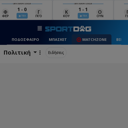
UEFA EUROPA LEAGUE
UEFA EUROPA LEAGUE
1 - 1
2 - 1
Κ
Ο
Γ
Ρ
Μ
ΚΟΥ
ΟΥΝ
ΓΙΑ
ΡΈΙ
ΜΑ
ΤΕΛ
ΤΕΛ
ΠΟΔΟΣΦΑΙΡΟ
ΜΠΑΣΚΕΤ
MATCHZONE
ΒΙΝΤ
Πολιτική
Ειδήσεις