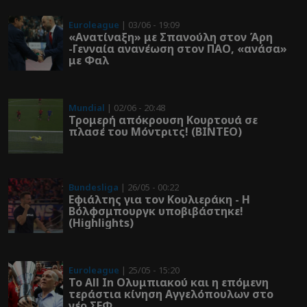
Euroleague
| 03/06 - 19:09
«Ανατίναξη» με Σπανούλη στον Άρη
-Γενναία ανανέωση στον ΠΑΟ, «ανάσα»
με Φαλ
Mundial
| 02/06 - 20:48
Τρομερή απόκρουση Κουρτουά σε
πλασέ του Μόντριτς! (ΒΙΝΤΕΟ)
Bundesliga
| 26/05 - 00:22
Εφιάλτης για τον Κουλιεράκη - Η
Βόλφσμπουργκ υποβιβάστηκε!
(Highlights)
Euroleague
| 25/05 - 15:20
Το All In Ολυμπιακού και η επόμενη
τεράστια κίνηση Αγγελόπουλων στο
νέο ΣΕΦ