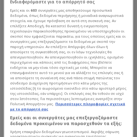
Ενδιαφερόμαστε για το απόρρητό σας
Εμείς και οι
603
συνεργάτες μας αποθηκεύουμε προσωπικά
δεδομένα, όπως δεδομένα περιήγησης ή μοναδικά αναγνωριστικά
στοιχεία, και έχουμε πρόσβαση σε αυτά στη συσκευή σας. Αν
επιλέξετε Αποδοχή, θα καταστεί δυνατή η ενεργοποίηση
τεχνολογιών παρακολούθησης προκειμένου να υποστηριχθούν οι
σκοποί που εμφανίζονται παρακάτω, για τους οποίους εμείς και οι
συνεργάτες μας επεξεργαζόμαστε τα δεδομένα με σκοπό την
παροχή υπηρεσιών. Αν επιλέξετε Απόρριψη όλων όλων ή
αποσύρετε τη συγκατάθεσή σας, οι εν λόγω τεχνολογίες θα
απενεργοποιηθούν. Αν απενεργοποιηθούν οι ιχνηλάτες, ορισμένο
περιεχόμενο και κάποιες από τις διαφημίσεις που βλέπετε
ενδέχεται να μην είναι τόσο σχετικές με εσάς. Μπορείτε να
επανεμφανίσετε αυτό το μενού για να αλλάξετε τις επιλογές σας ή
να αποσύρετε τη συναίνεσή σας ανά πάσα στιγμή πατώντας τον
σύνδεσμο Διαχείριση προτιμήσεων στο κάτω μέρος της
ιστοσελίδας [ή το αιωρούμενο εικονίδιο στο κάτω αριστερό μέρος
της ιστοσελίδας, εάν υπάρχει]. Οι επιλογές σας θα τεθούν σε ισχύ
στον Ιστότοπος. Για περισσότερες λεπτομέρειες ανατρέξτε στην
Πολιτική Απορρήτου μας.
Περισσότερες πληροφορίες σχετικά
με το απόρρητό σας
Εμείς και οι συνεργάτες μας επεξεργαζόμαστε
δεδομένα προκειμένου να παρασχεθούν τα εξής:
Χρήση επακριβών δεδομένων γεωεντοπισμού. Ακριβής σάρωση
χαρακτηριστικών συσκευής για αναγνώριση ταυτότητας.