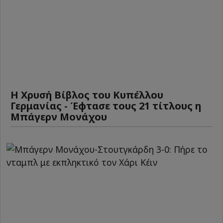
Η Χρυσή Βίβλος του Κυπέλλου
Γερμανίας - Έφτασε τους 21 τίτλους η
Μπάγερν Μονάχου