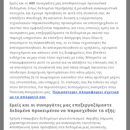
Εμείς και οι
603
συνεργάτες μας αποθηκεύουμε προσωπικά
δεδομένα, όπως δεδομένα περιήγησης ή μοναδικά αναγνωριστικά
στοιχεία, και έχουμε πρόσβαση σε αυτά στη συσκευή σας. Αν
επιλέξετε Αποδοχή, θα καταστεί δυνατή η ενεργοποίηση
τεχνολογιών παρακολούθησης προκειμένου να υποστηριχθούν οι
σκοποί που εμφανίζονται παρακάτω, για τους οποίους εμείς και οι
συνεργάτες μας επεξεργαζόμαστε τα δεδομένα με σκοπό την
παροχή υπηρεσιών. Αν επιλέξετε Απόρριψη όλων όλων ή
αποσύρετε τη συγκατάθεσή σας, οι εν λόγω τεχνολογίες θα
απενεργοποιηθούν. Αν απενεργοποιηθούν οι ιχνηλάτες, ορισμένο
περιεχόμενο και κάποιες από τις διαφημίσεις που βλέπετε
ενδέχεται να μην είναι τόσο σχετικές με εσάς. Μπορείτε να
επανεμφανίσετε αυτό το μενού για να αλλάξετε τις επιλογές σας ή
να αποσύρετε τη συναίνεσή σας ανά πάσα στιγμή πατώντας τον
σύνδεσμο Διαχείριση προτιμήσεων στο κάτω μέρος της
ιστοσελίδας [ή το αιωρούμενο εικονίδιο στο κάτω αριστερό μέρος
της ιστοσελίδας, εάν υπάρχει]. Οι επιλογές σας θα τεθούν σε ισχύ
στον Ιστότοπος. Για περισσότερες λεπτομέρειες ανατρέξτε στην
Πολιτική Απορρήτου μας.
Περισσότερες πληροφορίες σχετικά
με το απόρρητό σας
Εμείς και οι συνεργάτες μας επεξεργαζόμαστε
δεδομένα προκειμένου να παρασχεθούν τα εξής:
Χρήση επακριβών δεδομένων γεωεντοπισμού. Ακριβής σάρωση
χαρακτηριστικών συσκευής για αναγνώριση ταυτότητας.
Αποθήκευση ή/και πρόσβαση στα δεδομένα μιας συσκευής.
Διαβάστε τη συνέχεια στο
financenews.gr