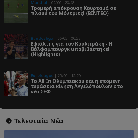
Mundial
| 02/06 - 20:48
Τρομερή απόκρουση Κουρτουά σε
πλασέ του Μόντριτς! (ΒΙΝΤΕΟ)
Bundesliga
| 26/05 - 00:22
Εφιάλτης για τον Κουλιεράκη - Η
Βόλφσμπουργκ υποβιβάστηκε!
(Highlights)
Euroleague
| 25/05 - 15:20
Το All In Ολυμπιακού και η επόμενη
τεράστια κίνηση Αγγελόπουλων στο
νέο ΣΕΦ
Τελευταία Νέα