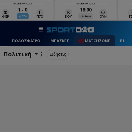
UEFA EUROPA LEAGUE
UEFA EUROPA LEAGUE
18:00
19:00
Κ
Ο
Γ
Ρ
Μ
06 Αυγ
06 Αυγ
ΚΟΥ
ΟΥΝ
ΓΙΑ
ΡΈΙ
ΜΑ
ΠΟΔΟΣΦΑΙΡΟ
ΜΠΑΣΚΕΤ
MATCHZONE
ΒΙΝΤ
Πολιτική
Ειδήσεις