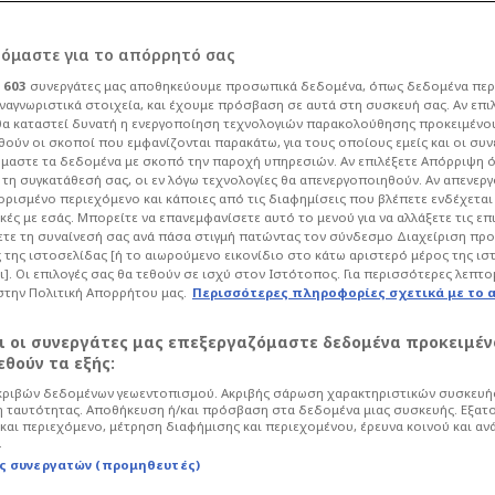
ρόμαστε για το απόρρητό σας
ι
603
συνεργάτες μας αποθηκεύουμε προσωπικά δεδομένα, όπως δεδομένα περ
ναγνωριστικά στοιχεία, και έχουμε πρόσβαση σε αυτά στη συσκευή σας. Αν επι
α καταστεί δυνατή η ενεργοποίηση τεχνολογιών παρακολούθησης προκειμένο
λλάδας που βγάζει
ούν οι σκοποί που εμφανίζονται παρακάτω, για τους οποίους εμείς και οι συν
μαστε τα δεδομένα με σκοπό την παροχή υπηρεσιών. Αν επιλέξετε Απόρριψη 
τη συγκατάθεσή σας, οι εν λόγω τεχνολογίες θα απενεργοποιηθούν. Αν απενερ
ώτη και με διαφορά
 ορισμένο περιεχόμενο και κάποιες από τις διαφημίσεις που βλέπετε ενδέχεται 
κές με εσάς. Μπορείτε να επανεμφανίσετε αυτό το μενού για να αλλάξετε τις επ
τε τη συναίνεσή σας ανά πάσα στιγμή πατώντας τον σύνδεσμο Διαχείριση πρ
 της ιστοσελίδας [ή το αιωρούμενο εικονίδιο στο κάτω αριστερό μέρος της ισ
Life
Πολιτική
ι]. Οι επιλογές σας θα τεθούν σε ισχύ στον Ιστότοπος. Για περισσότερες λεπτο
στην Πολιτική Απορρήτου μας.
Περισσότερες πληροφορίες σχετικά με το 
ιμητική της στη συγκεκριμένη περιοχή.
αι τώρα στην «Ελπίδα».
αι οι συνεργάτες μας επεξεργαζόμαστε δεδομένα προκειμέν
θούν τα εξής:
ριβών δεδομένων γεωεντοπισμού. Ακριβής σάρωση χαρακτηριστικών συσκευής
 ταυτότητας. Αποθήκευση ή/και πρόσβαση στα δεδομένα μιας συσκευής. Εξατ
και περιεχόμενο, μέτρηση διαφήμισης και περιεχομένου, έρευνα κοινού και αν
.
ς συνεργατών (προμηθευτές)