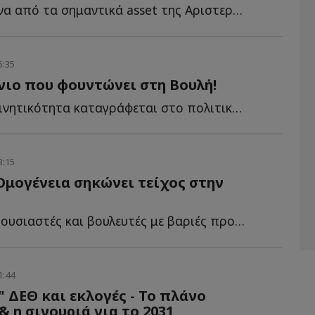
Κάποτε ήταν ένα από τα σημαντικά asset της Αριστεράς. Τ...
5:35
ιο που φουντώνει στη Βουλή!
Πρωτοφανής κινητικότητα καταγράφεται στο πολιτικό σ...
3:15
Ομογένεια σηκώνει τείχος στην
πιστολή σε γερουσιαστές και βουλευτές με βαριές προειδοποιήσεις γ...
1:44
 ΔΕΘ και εκλογές - Το πλάνο
 η σιγουριά για το 2031