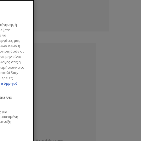
ιήγησης ή
λέξετε
υ να
εργάτες μας
όλων όλων ή
γοποιηθούν οι
να μην είναι
ιλογές σας ή
οτιμήσεων στο
τοσελίδας,
μέρειες
απόρρητό
ου να
 για
ομικευμένη
άπτυξη