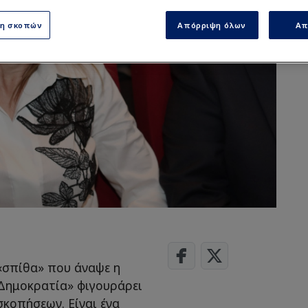
ση σκοπών
Απόρριψη όλων
Απ
 «σπίθα» που άναψε η
 Δημοκρατία» φιγουράρει
κοπήσεων. Είναι ένα