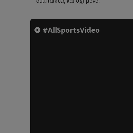
συμπαίκτες και όχι μόνο.
#AllSportsVideo