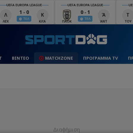
UEFA EUROPA LEAGUE
UEFA EUROPA LEAGUE
UEFA
1 - 0
0 - 1
Λ
Κ
Ά
Τ
ΤΕΛ
ΤΕΛ
ΕΧ
ΚΛΆ
ΠΑΟΚ
ΆΝΤ
ΤΟΥ
Τ
ΒΙΝΤΕΟ
MATCHZONE
ΠΡΟΓΡΑΜΜΑ TV
Π