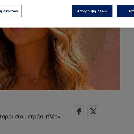
ση σκοπών
Απόρριψη όλων
Απ
παρουσία μετράει πλέον