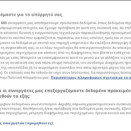
ρόμαστε για το απόρρητό σας
ι
603
συνεργάτες μας αποθηκεύουμε προσωπικά δεδομένα, όπως δεδομένα περ
ναγνωριστικά στοιχεία, και έχουμε πρόσβαση σε αυτά στη συσκευή σας. Αν επι
α καταστεί δυνατή η ενεργοποίηση τεχνολογιών παρακολούθησης προκειμένο
η Μεταξία Κοντού με
ούν οι σκοποί που εμφανίζονται παρακάτω, για τους οποίους εμείς και οι συν
μαστε τα δεδομένα με σκοπό την παροχή υπηρεσιών. Αν επιλέξετε Απόρριψη 
τη συγκατάθεσή σας, οι εν λόγω τεχνολογίες θα απενεργοποιηθούν. Αν απενερ
ου Δημήτρη Γιώτη
 ορισμένο περιεχόμενο και κάποιες από τις διαφημίσεις που βλέπετε ενδέχεται 
κές με εσάς. Μπορείτε να επανεμφανίσετε αυτό το μενού για να αλλάξετε τις επ
τε τη συναίνεσή σας ανά πάσα στιγμή πατώντας τον σύνδεσμο Διαχείριση πρ
 της ιστοσελίδας [ή το αιωρούμενο εικονίδιο στο κάτω αριστερό μέρος της ισ
Life
Ψυχαγωγία
ι]. Οι επιλογές σας θα τεθούν σε ισχύ στον Ιστότοπος. Για περισσότερες λεπτο
στην Πολιτική Απορρήτου μας.
Περισσότερες πληροφορίες σχετικά με το 
μπα με έντονο ελληνικό χαρακτήρα και
ν μέχρι την Κρήτη.
αι οι συνεργάτες μας επεξεργαζόμαστε δεδομένα προκειμέν
θούν τα εξής:
ριβών δεδομένων γεωεντοπισμού. Ακριβής σάρωση χαρακτηριστικών συσκευής
 ταυτότητας. Αποθήκευση ή/και πρόσβαση στα δεδομένα μιας συσκευής. Εξατ
και περιεχόμενο, μέτρηση διαφήμισης και περιεχομένου, έρευνα κοινού και αν
.
ς συνεργατών (προμηθευτές)