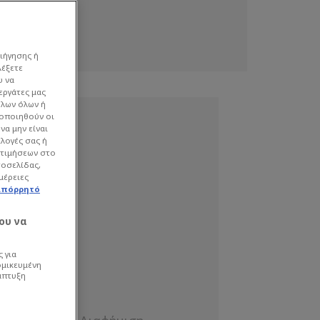
ιήγησης ή
λέξετε
υ να
εργάτες μας
όλων όλων ή
γοποιηθούν οι
να μην είναι
ιλογές σας ή
οτιμήσεων στο
τοσελίδας,
μέρειες
απόρρητό
ου να
 για
ομικευμένη
άπτυξη