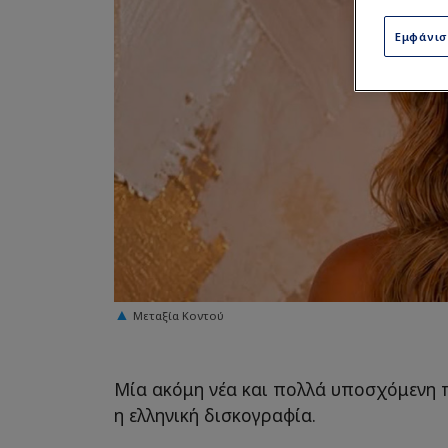
Εμφάνι
Μεταξία Κοντού
Μία ακόμη νέα και πολλά υποσχόμενη 
η ελληνική δισκογραφία.