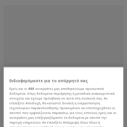
Ενδιαφερόμαστε για το απόρρητό σας
Εμείς και οι
603
συνεργάτες μας αποθηκεύουμε προσωπικά
δεδομένα, όπως δεδομένα περιήγησης ή μοναδικά αναγνωριστικά
στοιχεία, και έχουμε πρόσβαση σε αυτά στη συσκευή σας. Αν
επιλέξετε Αποδοχή, θα καταστεί δυνατή η ενεργοποίηση
τεχνολογιών παρακολούθησης προκειμένου να υποστηριχθούν οι
σκοποί που εμφανίζονται παρακάτω, για τους οποίους εμείς και οι
συνεργάτες μας επεξεργαζόμαστε τα δεδομένα με σκοπό την
παροχή υπηρεσιών. Αν επιλέξετε Απόρριψη όλων όλων ή