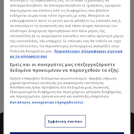
αποσύρετε τη συγκατάθεσή σας, οι εν λόγω τεχνολογίες θα
απενεργοποιηθούν. Αν απενεργοποιηθούν οι ιχνηλάτες, ορισμένο
περιεχόμενο και κάποιες από τις διαφημίσεις που βλέπετε
ενδέχεται να μην είναι τόσο σχετικές με εσάς. Μπορείτε να
επανεμφανίσετε αυτό το μενού για να αλλάξετε τις επιλογές σας ή
να αποσύρετε τη συναίνεσή σας ανά πάσα στιγμή πατώντας τον
σύνδεσμο Διαχείριση προτιμήσεων στο κάτω μέρος της
ιστοσελίδας [ή το αιωρούμενο εικονίδιο στο κάτω αριστερό μέρος
της ιστοσελίδας, εάν υπάρχει]. Οι επιλογές σας θα τεθούν σε ισχύ
στον Ιστότοπος. Για περισσότερες λεπτομέρειες ανατρέξτε στην
Πολιτική Απορρήτου μας.
Περισσότερες πληροφορίες σχετικά
με το απόρρητό σας
Εμείς και οι συνεργάτες μας επεξεργαζόμαστε
Μπενζεμά
Κριστιάνο Ρονάλντο
δεδομένα προκειμένου να παρασχεθούν τα εξής:
Ρεάλ Μαδρίτης
HOT DOG
Γυναίκες
WAGs
Χρήση επακριβών δεδομένων γεωεντοπισμού. Ακριβής σάρωση
χαρακτηριστικών συσκευής για αναγνώριση ταυτότητας.
Αποθήκευση ή/και πρόσβαση στα δεδομένα μιας συσκευής.
Εξατομικευμένη διαφήμιση και περιεχόμενο, μέτρηση διαφήμισης
και περιεχομένου, έρευνα κοινού και ανάπτυξη υπηρεσιών.
Κατάλογος συνεργατών (προμηθευτές)
#AllSportsVideo
Εμφάνιση σκοπών