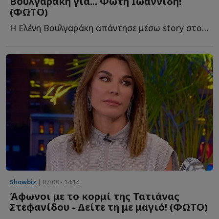
Βουλγαράκη για... Φώτη Ιωαννίδη!
(ΦΩΤΟ)
Η Ελένη Βουλγαράκη απάντησε μέσω story στο Instagram, για τις φ...
Showbiz
| 07/08 - 14:14
Άφωνοι με το κορμί της Τατιάνας
Στεφανίδου - Δείτε τη με μαγιό! (ΦΩΤΟ)