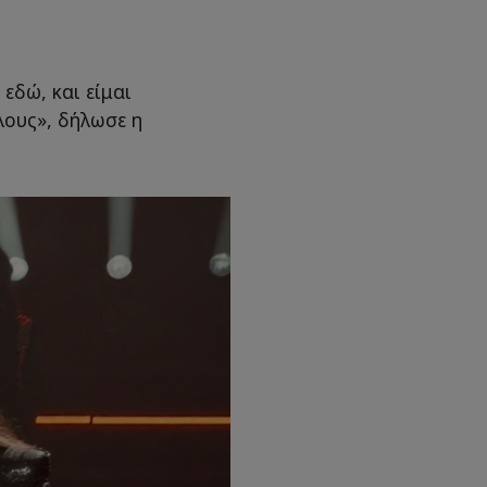
εδώ, και είμαι
λους», δήλωσε η