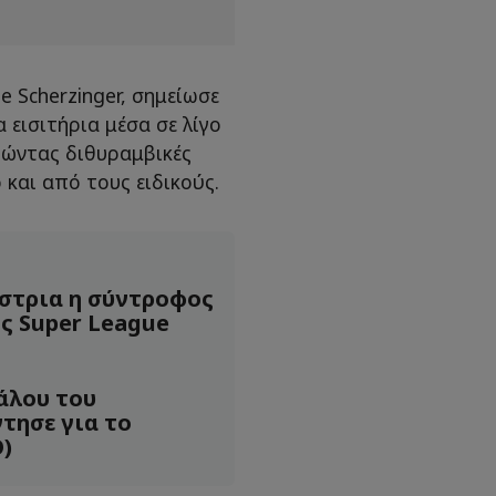
le Scherzinger, σημείωσε
 εισιτήρια μέσα σε λίγο
πώντας διθυραμβικές
και από τους ειδικούς.
στρια η σύντροφος
ς Super League
άλου του
τησε για το
)