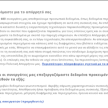
ου Ολυμπιακού σε
ρόμαστε για το απόρρητό σας
ι
603
συνεργάτες μας αποθηκεύουμε προσωπικά δεδομένα, όπως δεδομένα περ
φάνιση σε συναυλία
ναγνωριστικά στοιχεία, και έχουμε πρόσβαση σε αυτά στη συσκευή σας. Αν επι
α καταστεί δυνατή η ενεργοποίηση τεχνολογιών παρακολούθησης προκειμένο
ούν οι σκοποί που εμφανίζονται παρακάτω, για τους οποίους εμείς και οι συν
μαστε τα δεδομένα με σκοπό την παροχή υπηρεσιών. Αν επιλέξετε Απόρριψη 
τη συγκατάθεσή σας, οι εν λόγω τεχνολογίες θα απενεργοποιηθούν. Αν απενερ
 ορισμένο περιεχόμενο και κάποιες από τις διαφημίσεις που βλέπετε ενδέχεται 
κές με εσάς. Μπορείτε να επανεμφανίσετε αυτό το μενού για να αλλάξετε τις επ
Life
Showbiz
τε τη συναίνεσή σας ανά πάσα στιγμή πατώντας τον σύνδεσμο Διαχείριση πρ
 της ιστοσελίδας [ή το αιωρούμενο εικονίδιο στο κάτω αριστερό μέρος της ισ
 συναυλία και τράβηξε όλα τα
ι]. Οι επιλογές σας θα τεθούν σε ισχύ στον Ιστότοπος. Για περισσότερες λεπτο
 γεμάτο σχέσεις με αθλητές.
στην Πολιτική Απορρήτου μας.
Περισσότερες πληροφορίες σχετικά με το 
αι οι συνεργάτες μας επεξεργαζόμαστε δεδομένα προκειμέν
θούν τα εξής:
ριβών δεδομένων γεωεντοπισμού. Ακριβής σάρωση χαρακτηριστικών συσκευής
 ταυτότητας. Αποθήκευση ή/και πρόσβαση στα δεδομένα μιας συσκευής. Εξατ
και περιεχόμενο, μέτρηση διαφήμισης και περιεχομένου, έρευνα κοινού και αν
.
ς συνεργατών (προμηθευτές)