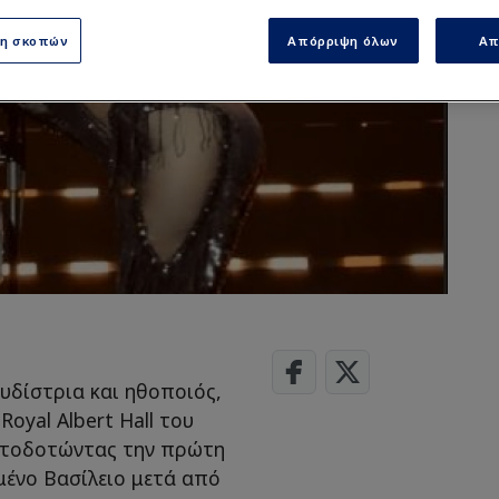
ση σκοπών
Απόρριψη όλων
Απ
ουδίστρια και ηθοποιός,
oyal Albert Hall του
ματοδοτώντας την πρώτη
μένο Βασίλειο μετά από