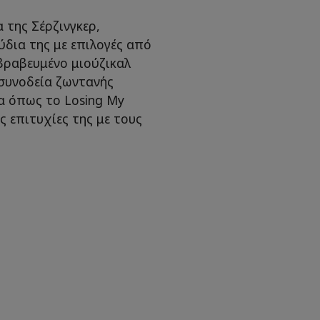
α της Σέρζινγκερ,
δια της με επιλογές από
βραβευμένο μιούζικαλ
 συνοδεία ζωντανής
α όπως το Losing My
ες επιτυχίες της με τους