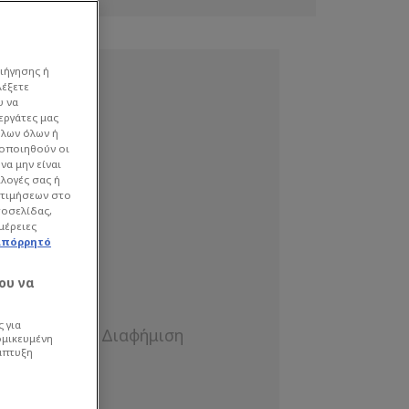
ιήγησης ή
λέξετε
υ να
εργάτες μας
όλων όλων ή
γοποιηθούν οι
να μην είναι
ιλογές σας ή
οτιμήσεων στο
τοσελίδας,
μέρειες
απόρρητό
ου να
 για
ομικευμένη
άπτυξη