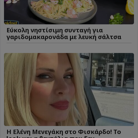
Eύκολη νηστίσιμη συνταγή για
γαριδομακαρονάδα με λευκή σάλτσα
Η Ελένη Μενεγάκη στο Φισκάρδο! Το