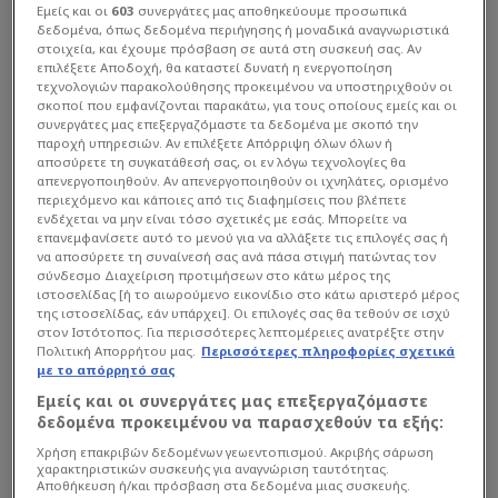
Εμείς και οι
603
συνεργάτες μας αποθηκεύουμε προσωπικά
δεδομένα, όπως δεδομένα περιήγησης ή μοναδικά αναγνωριστικά
στοιχεία, και έχουμε πρόσβαση σε αυτά στη συσκευή σας. Αν
επιλέξετε Αποδοχή, θα καταστεί δυνατή η ενεργοποίηση
τεχνολογιών παρακολούθησης προκειμένου να υποστηριχθούν οι
σκοποί που εμφανίζονται παρακάτω, για τους οποίους εμείς και οι
συνεργάτες μας επεξεργαζόμαστε τα δεδομένα με σκοπό την
παροχή υπηρεσιών. Αν επιλέξετε Απόρριψη όλων όλων ή
αποσύρετε τη συγκατάθεσή σας, οι εν λόγω τεχνολογίες θα
απενεργοποιηθούν. Αν απενεργοποιηθούν οι ιχνηλάτες, ορισμένο
περιεχόμενο και κάποιες από τις διαφημίσεις που βλέπετε
ενδέχεται να μην είναι τόσο σχετικές με εσάς. Μπορείτε να
επανεμφανίσετε αυτό το μενού για να αλλάξετε τις επιλογές σας ή
να αποσύρετε τη συναίνεσή σας ανά πάσα στιγμή πατώντας τον
σύνδεσμο Διαχείριση προτιμήσεων στο κάτω μέρος της
ιστοσελίδας [ή το αιωρούμενο εικονίδιο στο κάτω αριστερό μέρος
της ιστοσελίδας, εάν υπάρχει]. Οι επιλογές σας θα τεθούν σε ισχύ
στον Ιστότοπος. Για περισσότερες λεπτομέρειες ανατρέξτε στην
Πολιτική Απορρήτου μας.
Περισσότερες πληροφορίες σχετικά
με το απόρρητό σας
Εμείς και οι συνεργάτες μας επεξεργαζόμαστε
δεδομένα προκειμένου να παρασχεθούν τα εξής:
Χρήση επακριβών δεδομένων γεωεντοπισμού. Ακριβής σάρωση
χαρακτηριστικών συσκευής για αναγνώριση ταυτότητας.
Αποθήκευση ή/και πρόσβαση στα δεδομένα μιας συσκευής.