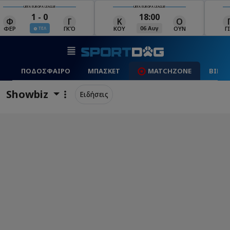
UEFA EUROPA LEAGUE
UEFA EUROPA LEAGUE
18:00
19:00
Κ
Ο
Γ
Ρ
Μ
06 Αυγ
06 Αυγ
ΚΟΥ
ΟΥΝ
ΓΙΑ
ΡΈΙ
ΜΑ
ΠΟΔΟΣΦΑΙΡΟ
ΜΠΑΣΚΕΤ
MATCHZONE
ΒΙΝΤ
Showbiz
Ειδήσεις