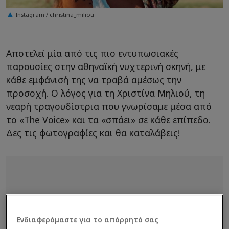
Instagram / christina_miliou
Αποτελεί μία από τις πιο εντυπωσιακές
παρουσίες στην αθηναϊκή νυχτερινή σκηνή, με
κάθε εμφάνισή της να τραβά αμέσως την
προσοχή. Ο λόγος για τη Χριστίνα Μηλιού, τη
νεαρή τραγουδίστρια που γνωρίσαμε μέσα από
το «The Voice» και τα «σπάει» σε κάθε επίπεδο.
Δες τις φωτογραφίες και θα καταλάβεις!
Ενδιαφερόμαστε για το απόρρητό σας