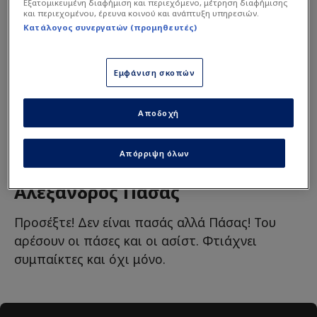
Εξατομικευμένη διαφήμιση και περιεχόμενο, μέτρηση διαφήμισης
και περιεχομένου, έρευνα κοινού και ανάπτυξη υπηρεσιών.
Κατάλογος συνεργατών (προμηθευτές)
Διαβάστε τη
συνέχεια στο financenews.gr
Εμφάνιση σκοπών
Χριστίνα Μήλιου
Lifestyle
Αποδοχή
Απόρριψη όλων
Αλέξανδρος Πάσας
Προσέξτε! Δεν είναι πασάς αλλά Πάσας! Του
αρέσουν οι πάσες και οι ασίστ. Φτιάχνει
συμπαίκτες και όχι μόνο.