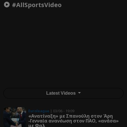
#AllSportsVideo
Latest Videos
Euroleague
| 03/06 - 19:09
«Ανατίναξη» με Σπανούλη στον Άρη
-Γενναία ανανέωση στον ΠΑΟ, «ανάσα»
με Φαλ