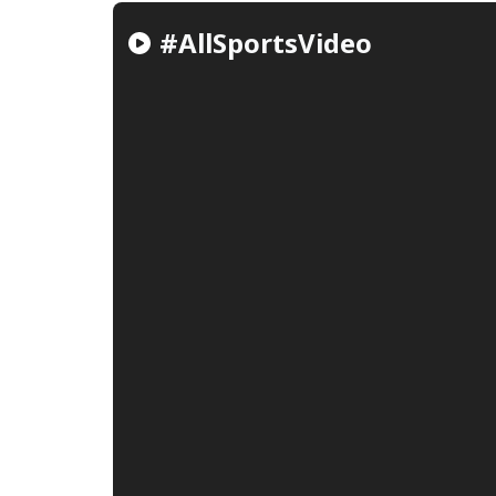
#AllSportsVideo