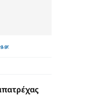
g.gr
απατρέχας