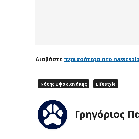
Διαβάστε
περισσότερα στο nassosblo
Νότης Σφακιανάκης
Lifestyle
Γρηγόριος Π