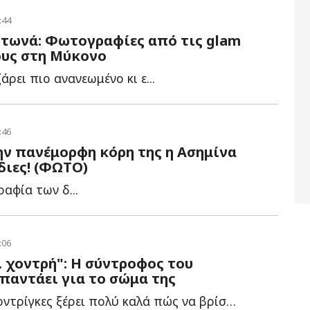
:44
ντωνά: Φωτογραφίες από τις glam
ους στη Μύκονο
άρει πιο ανανεωμένο κι ε...
:46
ην πανέμορφη κόρη της η Ασημίνα
Ίδιες! (ΦΩΤΟ)
αφία των δ...
:06
 χοντρή": Η σύντροφος του
παντάει για το σώμα της
Η Τζορτζίνα Ροντρίγκες ξέρει πολύ καλά πώς να βρίσκεται σ...