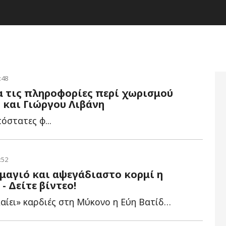
:48
ια τις πληροφορίες περί χωρισμού
 και Γιώργου Λιβάνη
όστατες φ...
:52
μαγιό και αψεγάδιαστο κορμί η
- Δείτε βίντεο!
Συνεχίζει να «καίει» καρδιές στη Μύκονο η Εύη Βατίδου, η...