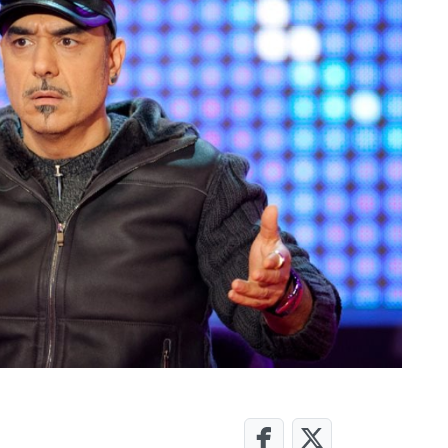
ση σκοπών
Απόρριψη όλων
Απ