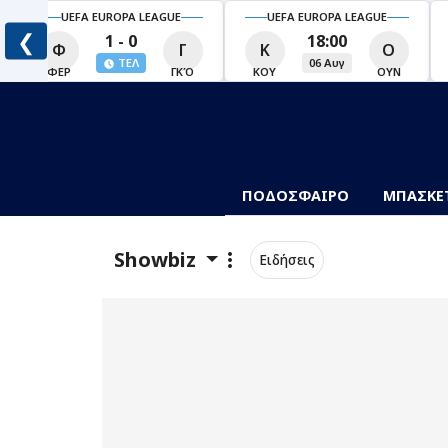
UEFA EUROPA LEAGUE
UEFA EUROPA LEAGUE
❮
1 - 0
18:00
Φ
Γ
Κ
Ο
ΤΕΛ
06 Αυγ
Ο
ΦΕΡ
ΓΚΌ
ΚΟΥ
ΟΥΝ
ΠΟΔΟΣΦΑΙΡΟ
ΜΠΑΣΚΕ
Showbiz
Ειδήσεις