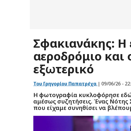
Ενδιαφε
Εμείς και ο
μοναδικά α
Αποδοχή, θ
Σφακιανάκης: Η 
υποστηριχθ
επεξεργαζό
αποσύρετε 
αεροδρόμιο και ο
ιχνηλάτες,
τόσο σχετι
να αποσύρε
εξωτερικό
κάτω μέρος
εάν υπάρχε
ανατρέξτε 
σας
Του Γρηγορίου Παπατρέχα
| 09/06/26 - 22
Εμείς κ
Η φωτογραφία κυκλοφόρησε εδώ 
παρασχε
αμέσως συζητήσεις. Ένας Νότης
Χρήση επακ
που είχαμε συνηθίσει να βλέπουμ
αναγνώριση
διαφήμιση 
υπηρεσιών
Κατάλογο