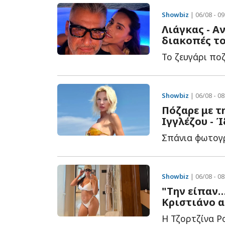
Showbiz
| 06/08 - 09
Λιάγκας - Α
διακοπές τ
Το ζευγάρι ποζ
Showbiz
| 06/08 - 08
Πόζαρε με τ
Ιγγλέζου - 
Σπάνια φωτογρ
Showbiz
| 06/08 - 08
"Την είπαν…
Κριστιάνο α