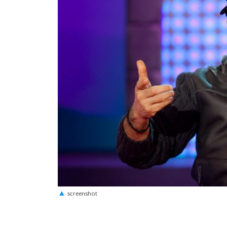
Εμφάνι
screenshot