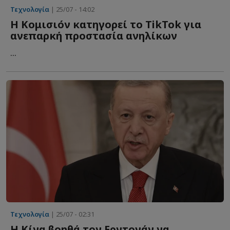
Τεχνολογία
| 25/07 - 14:02
Η Κομισιόν κατηγορεί το TikTok για
ανεπαρκή προστασία ανηλίκων
...
Τεχνολογία
| 25/07 - 02:31
Η Κίνα βοηθά τον Ερντογάν να