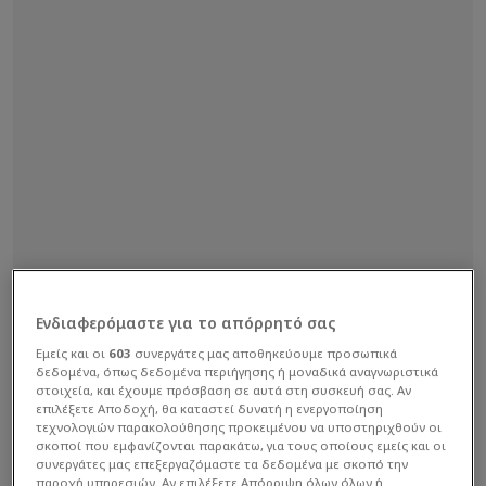
Ενδιαφερόμαστε για το απόρρητό σας
Εμείς και οι
603
συνεργάτες μας αποθηκεύουμε προσωπικά
δεδομένα, όπως δεδομένα περιήγησης ή μοναδικά αναγνωριστικά
στοιχεία, και έχουμε πρόσβαση σε αυτά στη συσκευή σας. Αν
επιλέξετε Αποδοχή, θα καταστεί δυνατή η ενεργοποίηση
τεχνολογιών παρακολούθησης προκειμένου να υποστηριχθούν οι
σκοποί που εμφανίζονται παρακάτω, για τους οποίους εμείς και οι
συνεργάτες μας επεξεργαζόμαστε τα δεδομένα με σκοπό την
παροχή υπηρεσιών. Αν επιλέξετε Απόρριψη όλων όλων ή