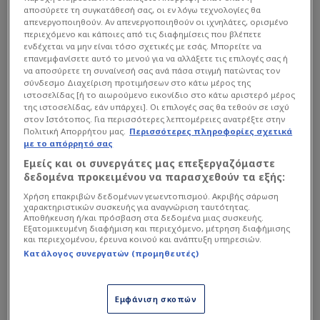
αποσύρετε τη συγκατάθεσή σας, οι εν λόγω τεχνολογίες θα
απενεργοποιηθούν. Αν απενεργοποιηθούν οι ιχνηλάτες, ορισμένο
περιεχόμενο και κάποιες από τις διαφημίσεις που βλέπετε
ενδέχεται να μην είναι τόσο σχετικές με εσάς. Μπορείτε να
επανεμφανίσετε αυτό το μενού για να αλλάξετε τις επιλογές σας ή
να αποσύρετε τη συναίνεσή σας ανά πάσα στιγμή πατώντας τον
σύνδεσμο Διαχείριση προτιμήσεων στο κάτω μέρος της
ιστοσελίδας [ή το αιωρούμενο εικονίδιο στο κάτω αριστερό μέρος
της ιστοσελίδας, εάν υπάρχει]. Οι επιλογές σας θα τεθούν σε ισχύ
στον Ιστότοπος. Για περισσότερες λεπτομέρειες ανατρέξτε στην
Κύρια Σημεία:
Πολιτική Απορρήτου μας.
Περισσότερες πληροφορίες σχετικά
με το απόρρητό σας
Εμείς και οι συνεργάτες μας επεξεργαζόμαστε
Η Κατάρρευση του Οκταώρου: Ο Αντώνης
δεδομένα προκειμένου να παρασχεθούν τα εξής:
Μαυρόπουλος υπογράμμισε την επιστροφή σε
Χρήση επακριβών δεδομένων γεωεντοπισμού. Ακριβής σάρωση
εξαντλητικά ωράρια, αυτή τη φορά με τη
χαρακτηριστικών συσκευής για αναγνώριση ταυτότητας.
Αποθήκευση ή/και πρόσβαση στα δεδομένα μιας συσκευής.
«σφραγίδα» της υψηλής τεχνολογίας. Αλγόριθμοι
Εξατομικευμένη διαφήμιση και περιεχόμενο, μέτρηση διαφήμισης
που παρακολουθούν κάθε κίνηση και εργαζόμενοι
και περιεχομένου, έρευνα κοινού και ανάπτυξη υπηρεσιών.
Κατάλογος συνεργατών (προμηθευτές)
που μετατρέπονται σε «ψηφιακούς δούλους».
Εμφάνιση σκοπών