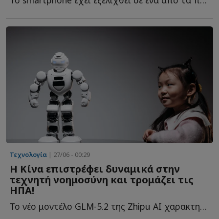
Το smartphone έχει εξελιχθεί σε ένα από τα πιο ευέλικτα εργαλεία τ...
Τεχνολογία
| 27/06 - 00:29
Η Κίνα επιστρέφει δυναμικά στην
τεχνητή νοημοσύνη και τρομάζει τις
ΗΠΑ!
Το νέο μοντέλο GLM-5.2 της Zhipu AI χαρακτηρίζεται ήδη από α...