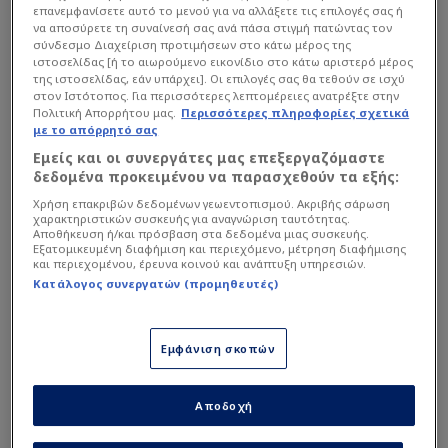
επανεμφανίσετε αυτό το μενού για να αλλάξετε τις επιλογές σας ή
Πρώτο ημίχρονο
2
BVB
34
22
7
5
+36
73
60'
να αποσύρετε τη συναίνεσή σας ανά πάσα στιγμή πατώντας τον
18
Mahmoud Dahoud
σύνδεσμο Διαχείριση προτιμήσεων στο κάτω μέρος της
Γκολ ( 0 : 2 )
Μέσος
ιστοσελίδας [ή το αιωρούμενο εικονίδιο στο κάτω αριστερό μέρος
3
RBL
34
20
5
9
+19
65
Nikolas Nartey
45+4'
της ιστοσελίδας, εάν υπάρχει]. Οι επιλογές σας θα τεθούν σε ισχύ
στον Ιστότοπος. Για περισσότερες λεπτομέρειες ανατρέξτε στην
4
VFB
72',
90+2'
60'
34
18
8
8
+22
62
9
Jonathan Burkardt
Πολιτική Απορρήτου μας.
Περισσότερες πληροφορίες σχετικά
Κίτρινη κάρτα
Επιθετικός
με το απόρρητό σας
Chema Andres
5
TSG
34
18
7
9
+13
61
27'
Εμείς και οι συνεργάτες μας επεξεργαζόμαστε
80'
6
LEV
34
17
8
9
+21
59
δεδομένα προκειμένου να παρασχεθούν τα εξής:
22
Αλλαγή εκτός
Timothy Chandler
Jean Matteo Bahoya
Μέσος
Χρήση επακριβών δεδομένων γεωεντοπισμού. Ακριβής σάρωση
17'
7
SCF
34
13
8
13
-6
47
χαρακτηριστικών συσκευής για αναγνώριση ταυτότητας.
Αποθήκευση ή/και πρόσβαση στα δεδομένα μιας συσκευής.
Αλλαγή εντός
8
SGE
34
11
11
12
-4
44
Kaua Santos
Εξατομικευμένη διαφήμιση και περιεχόμενο, μέτρηση διαφήμισης
40
Ansgar Knauff
και περιεχομένου, έρευνα κοινού και ανάπτυξη υπηρεσιών.
Τερματοφύλακας
17'
Κατάλογος συνεργατών (προμηθευτές)
9
FCA
34
12
7
15
-16
43
Γκολ ( 0 : 1 )
Ayoube Amaimouni
10
M05
34
10
10
14
-9
40
29
Chema Andres
10'
Επιθετικός
Εμφάνιση σκοπών
11
UNI
34
10
9
15
-14
39
Hugo Larsson
12
BMG
34
9
11
14
-11
38
16
Αποδοχή
Μέσος
13
HSV
34
9
11
14
-14
38