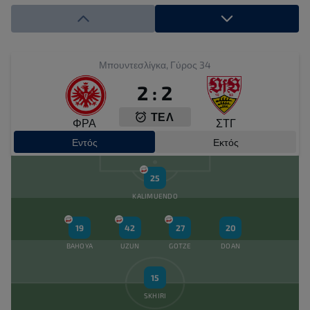
Αλλαγή εντός
Luca Jaquez
73'
Αλλαγή εκτός
Μπουντεσλίγκα, Γύρος 34
Chris Fuhrich
73'
2
:
2
Αλλαγή εντός
ΤΕΛ
Josha Vagnoman
73'
ΦΡΑ
ΣΤΓ
Εντός
Εκτός
Γκολ ( 1 : 2 )
Jonathan Burkardt
72'
25
Κίτρινη κάρτα
KALIMUENDO
Ermedin Demirovic
66'
19
42
27
20
Κίτρινη κάρτα
BAHOYA
UZUN
GOTZE
DOAN
Maximilian Mittelstadt
63'
15
Αλλαγή εκτός
Mario Gotze
SKHIRI
60'