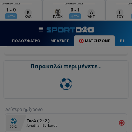
EFA EUROPA LEAGUE
UEFA EUROPA LEAGUE
UEFA E
0 - 1
3 - 0
6
Ά
Τ
Β
Μ
ΆΝΤ
ΤΟΥ
ΒΙΚ
ΜΠΕ
ΤΕΛ
ΤΕΛ
ΠΟΔΟΣΦΑΙΡΟ
ΜΠΑΣΚΕΤ
MATCHZONE
ΒΙΝΤ
Παρακαλώ περιμένετε...
Δεύτερο ημίχρονο
Γκολ ( 2 : 2 )
Jonathan Burkardt
90+2'