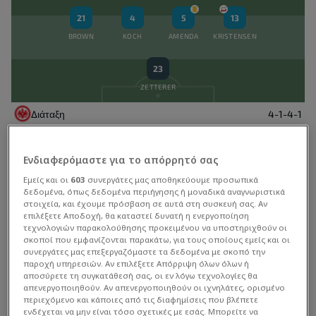
Αλλαγή εντός
21
4
5
13
Mahmoud Dahoud
60'
BROWN
KOCH
AMENDA
KRISTENSEN
Αλλαγή εκτός
23
Can Uzun
60'
ZETTERER
Αλλαγή εντός
Διάταξη
4-1-4-1
Jonathan Burkardt
60'
Διευθυντής
Κίτρινη κάρτα
Ενδιαφερόμαστε για το απόρρητό σας
Aurele Amenda
60'
Albert Riera
Στατιστικά Διοργάνωσης
Εμείς και οι
603
συνεργάτες μας αποθηκεύουμε προσωπικά
δεδομένα, όπως δεδομένα περιήγησης ή μοναδικά αναγνωριστικά
Κίτρινη κάρτα
στοιχεία, και έχουμε πρόσβαση σε αυτά στη συσκευή σας. Αν
Αναπληρωματικοί
Fares Chaibi
47'
επιλέξετε Αποδοχή, θα καταστεί δυνατή η ενεργοποίηση
Bundesliga
τεχνολογιών παρακολούθησης προκειμένου να υποστηριχθούν οι
17'
Σεζόν 25/26
σκοποί που εμφανίζονται παρακάτω, για τους οποίους εμείς και οι
7
Αλλαγή εκτός
Ansgar Knauff
συνεργάτες μας επεξεργαζόμαστε τα δεδομένα με σκοπό την
Arnaud Kalimuendo
Επιθετικός
46'
παροχή υπηρεσιών. Αν επιλέξετε Απόρριψη όλων όλων ή
αποσύρετε τη συγκατάθεσή σας, οι εν λόγω τεχνολογίες θα
Ομάδα
ΑΓ
Ν
Ι
Η
ΔΙΑΦ
Π
47'
46'
απενεργοποιηθούν. Αν απενεργοποιηθούν οι ιχνηλάτες, ορισμένο
Αλλαγή εντός
8
Fares Chaibi
περιεχόμενο και κάποιες από τις διαφημίσεις που βλέπετε
Fares Chaibi
46'
Μέσος
1
BMU
34
28
5
1
+86
89
ενδέχεται να μην είναι τόσο σχετικές με εσάς. Μπορείτε να