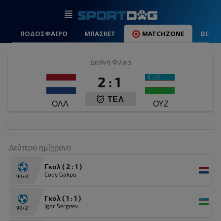
ΠΟΔΟΣΦΑΙΡΟ
ΜΠΑΣΚΕΤ
MATCHZONE
ΒΙΝΤ
Διεθνή Φιλικά
2
:
1
ΤΕΛ
ΟΛΛ
ΟΥΖ
Δεύτερο ημίχρονο
Γκολ ( 2 : 1 )
Cody Gakpo
90+8'
Γκολ ( 1 : 1 )
Igor Sergeev
90+2'