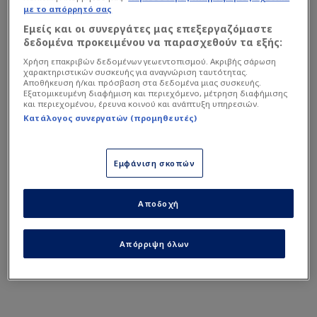
με το απόρρητό σας
Robin Roefs
13
Εμείς και οι συνεργάτες μας επεξεργαζόμαστε
Τερματοφύλακας
δεδομένα προκειμένου να παρασχεθούν τα εξής:
Χρήση επακριβών δεδομένων γεωεντοπισμού. Ακριβής σάρωση
χαρακτηριστικών συσκευής για αναγνώριση ταυτότητας.
Jorrel Hato
25
Αποθήκευση ή/και πρόσβαση στα δεδομένα μιας συσκευής.
Αμυντικός
Εξατομικευμένη διαφήμιση και περιεχόμενο, μέτρηση διαφήμισης
και περιεχομένου, έρευνα κοινού και ανάπτυξη υπηρεσιών.
Κατάλογος συνεργατών (προμηθευτές)
Justin Kluivert
7
Μέσος
Εμφάνιση σκοπών
Memphis Depay
10
Επιθετικός
Αποδοχή
Nathan Ake
5
Αμυντικός
Απόρριψη όλων
Δε βρέθηκαν αποτελέσματα
Παρακαλούμε κάνε νέα αναζήτηση.
Wout Weghorst
9
Επιθετικός