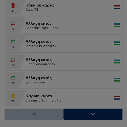
Κόκκινη κάρτα
Guus Til
87'
Αλλαγή εκτός
Abbosbek Fayzullaev
77'
Αλλαγή εντός
Jamshid Iskanderov
77'
Αλλαγή εκτός
Eldor Shomurodov
77'
Αλλαγή εντός
Igor Sergeev
77'
Κίτρινη κάρτα
Crysencio Summerville
74'
Αλλαγή εκτός
Frenkie De Jong
72'