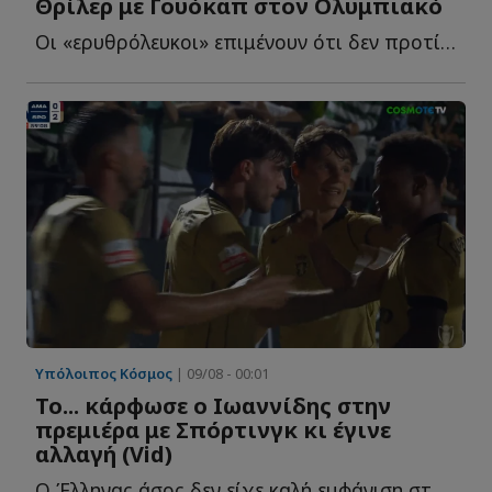
Θρίλερ με Γουόκαπ στον Ολυμπιακό
Οι «ερυθρόλευκοι» επιμένουν ότι δεν προτίθενται να α...
Υπόλοιπος Κόσμος
| 09/08 - 00:01
Το... κάρφωσε ο Ιωαννίδης στην
πρεμιέρα με Σπόρτινγκ κι έγινε
αλλαγή (Vid)
Ο Έλληνας άσος δεν είχε καλή εμφάνιση στο παιχνίδι τ...