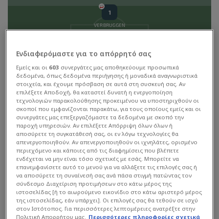
Αλλαγή εντός
1
Dostonbek Khamdamov
54'
VERBRUGGEN
Πρώτο ημίχρονο
Διάταξη
4-3-3
Ενδιαφερόμαστε για το απόρρητό σας
Γκολ ( 1 : 0 )
Διευθυντής
Cody Gakpo
32'
Εμείς και οι
603
συνεργάτες μας αποθηκεύουμε προσωπικά
δεδομένα, όπως δεδομένα περιήγησης ή μοναδικά αναγνωριστικά
Ronald Koeman
στοιχεία, και έχουμε πρόσβαση σε αυτά στη συσκευή σας. Αν
Στατιστικά Διοργάνωσης
επιλέξετε Αποδοχή, θα καταστεί δυνατή η ενεργοποίηση
τεχνολογιών παρακολούθησης προκειμένου να υποστηριχθούν οι
Αναπληρωματικοί
σκοποί που εμφανίζονται παρακάτω, για τους οποίους εμείς και οι
συνεργάτες μας επεξεργαζόμαστε τα δεδομένα με σκοπό την
παροχή υπηρεσιών. Αν επιλέξετε Απόρριψη όλων όλων ή
65'
19
Brian Brobbey
αποσύρετε τη συγκατάθεσή σας, οι εν λόγω τεχνολογίες θα
Επιθετικός
απενεργοποιηθούν. Αν απενεργοποιηθούν οι ιχνηλάτες, ορισμένο
περιεχόμενο και κάποιες από τις διαφημίσεις που βλέπετε
ενδέχεται να μην είναι τόσο σχετικές με εσάς. Μπορείτε να
67'
23
επανεμφανίσετε αυτό το μενού για να αλλάξετε τις επιλογές σας ή
Mark Flekken
να αποσύρετε τη συναίνεσή σας ανά πάσα στιγμή πατώντας τον
Τερματοφύλακας
Υπηρεσία μη διαθέσιμη
σύνδεσμο Διαχείριση προτιμήσεων στο κάτω μέρος της
ιστοσελίδας [ή το αιωρούμενο εικονίδιο στο κάτω αριστερό μέρος
Η υπηρεσία δεν είναι διαθέσιμη. Δοκιμάστε ξανά αργότερα.
87'
72'
της ιστοσελίδας, εάν υπάρχει]. Οι επιλογές σας θα τεθούν σε ισχύ
16
Guus Til
στον Ιστότοπος. Για περισσότερες λεπτομέρειες ανατρέξτε στην
Μέσος
Πολιτική Απορρήτου μας.
Περισσότερες πληροφορίες σχετικά