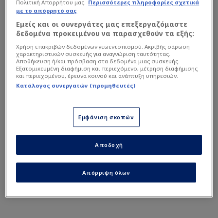
Πολιτική Απορρήτου μας.
Περισσότερες πληροφορίες σχετικά
Αλλαγή εντός
με το απόρρητό σας
49'
19
David Martinez
Kevin Yakob
77'
Εμείς και οι συνεργάτες μας επεξεργαζόμαστε
Μέσος
δεδομένα προκειμένου να παρασχεθούν τα εξής:
Αλλαγή εκτός
Χρήση επακριβών δεδομένων γεωεντοπισμού. Ακριβής σάρωση
Jesus . Ramirez
77'
76'
3
χαρακτηριστικών συσκευής για αναγνώριση ταυτότητας.
Hussein Ali
Αποθήκευση ή/και πρόσβαση στα δεδομένα μιας συσκευής.
Αμυντικός
Εξατομικευμένη διαφήμιση και περιεχόμενο, μέτρηση διαφήμισης
Αλλαγή εντός
και περιεχομένου, έρευνα κοινού και ανάπτυξη υπηρεσιών.
Kevin Kelsy
76'
77'
Κατάλογος συνεργατών (προμηθευτές)
20
Aimar Sher
Μέσος
Αλλαγή εκτός
Daniel Pereira
76'
Εμφάνιση σκοπών
72'
46'
13
Ali Yousif
Αλλαγή εντός
Επιθετικός
Jorge Yriarte
76'
Αποδοχή
49'
14
Κόκκινη κάρτα
Zidane Iqbal
Δε βρέθηκαν αποτελέσματα
Ali Yousif
Απόρριψη όλων
Μέσος
72'
Παρακαλούμε κάνε νέα αναζήτηση.
Αλλαγή εκτός
49'
21
Marko Farji
Telasco Segovia
64'
Επιθετικός