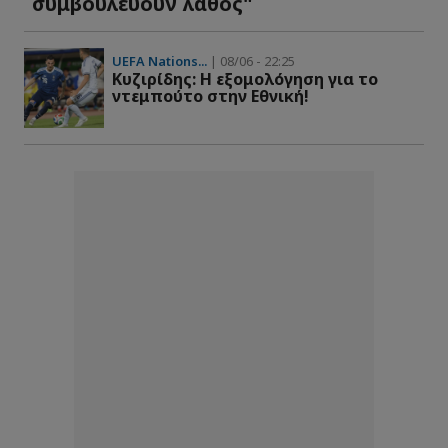
συμβουλεύουν λάθος"
UEFA Nations...
| 08/06 - 22:25
Kυζιρίδης: Η εξομολόγηση για το
ντεμπούτο στην Εθνική!