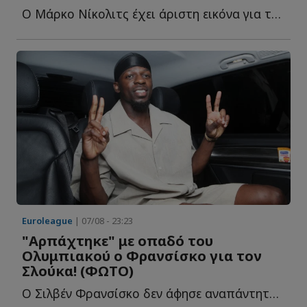
Ο Μάρκο Νίκολιτς έχει άριστη εικόνα για τον παίκτη κ...
Euroleague
| 07/08 - 23:23
"Αρπάχτηκε" με οπαδό του
Ολυμπιακού ο Φρανσίσκο για τον
Σλούκα! (ΦΩΤΟ)
Ο Σιλβέν Φρανσίσκο δεν άφησε αναπάντητα τα όσα έγραψε φ...