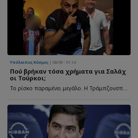
Υπόλοιπος Κόσμος
| 08/08 - 01:14
Πού βρήκαν τόσα χρήματα για Σαλάχ
οι Τούρκοι;
Το ρίσκο παραμένει μεγάλο. Η Τράμπζονσπορ δεσμεύεται γ...