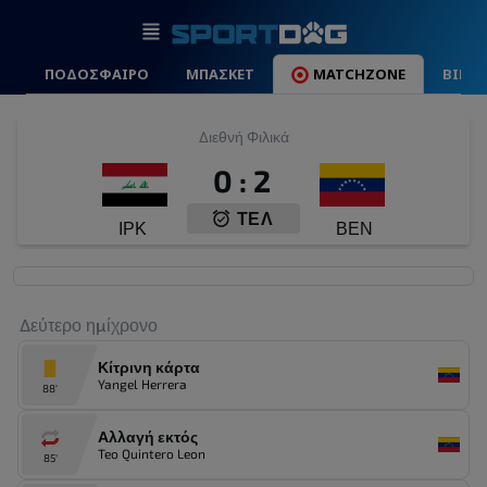
ΠΟΔΟΣΦΑΙΡΟ
ΜΠΑΣΚΕΤ
MATCHZONE
ΒΙΝΤ
Διεθνή Φιλικά
0
:
2
ΤΕΛ
ΙΡΚ
ΒΕΝ
Δεύτερο ημίχρονο
Κίτρινη κάρτα
Yangel Herrera
88'
Αλλαγή εκτός
Teo Quintero Leon
85'