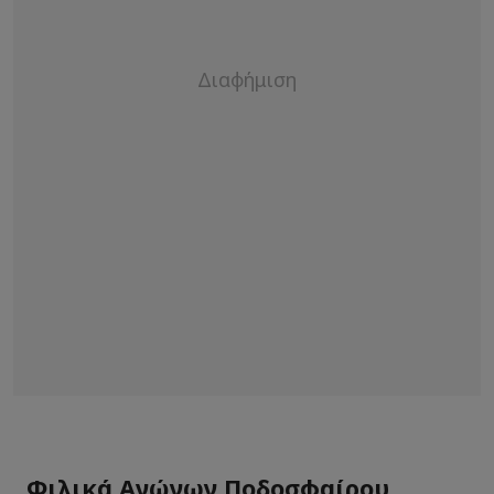
Αλλαγή εντός
Zidane Iqbal
49'
77'
7
Youssef Amyn
Μέσος
Αλλαγή εκτός
Ibrahim Bayesh
49'
Merchas Doski
23
Αμυντικός
Αλλαγή εντός
Marko Farji
49'
Ali Jasim
17
Γκολ ( 0 : 2 )
Επιθετικός
Jesus . Ramirez
46'
Αλλαγή εκτός
Zaid Ismael
24
Aymen Hussein
Μέσος
46'
Αλλαγή εντός
Fahad Talib
1
Mohanad Ali
46'
Τερματοφύλακας
Αλλαγή εκτός
Ali Alhamadi
46'
Φιλικά Αγώνων Ποδοσφαίρου