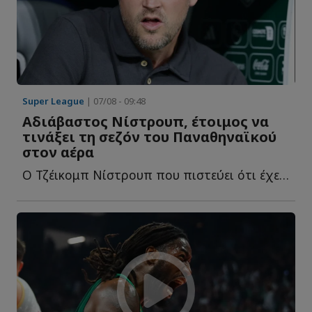
Super League
| 07/08 - 09:48
Αδιάβαστος Νίστρουπ, έτοιμος να
τινάξει τη σεζόν του Παναθηναϊκού
στον αέρα
Ο Τζέικομπ Νίστρουπ που πιστεύει ότι έχει έρθει στη Βίμποργκ, η...