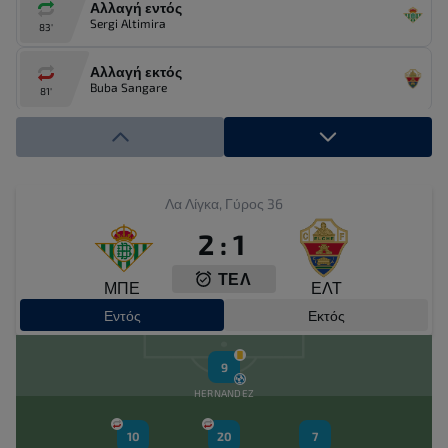
Αλλαγή εντός
Sergi Altimira
83'
Αλλαγή εκτός
Buba Sangare
81'
Αλλαγή εντός
Adria Pedrosa
81'
Αλλαγή εκτός
Λα Λίγκα, Γύρος 36
Gonzalo Villar
81'
2
:
1
Αλλαγή εντός
ΤΕΛ
John Nwankwo Donald
81'
ΜΠΕ
ΕΛΤ
Εντός
Εκτός
Κίτρινη κάρτα
Diego Llorente
80'
9
Κίτρινη κάρτα
HERNANDEZ
Gonzalo Villar
78'
10
20
7