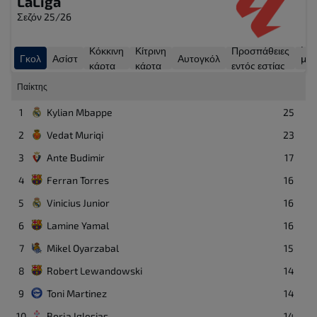
LaLiga
Σεζόν 25/26
Γκο
Κόκκινη
Κίτρινη
Προσπάθειες
Γκολ
Ασίστ
Αυτογκόλ
με
κάρτα
κάρτα
εντός εστίας
πέν
Παίκτης
1
Kylian Mbappe
25
2
Vedat Muriqi
23
3
Ante Budimir
17
4
Ferran Torres
16
5
Vinicius Junior
16
6
Lamine Yamal
16
7
Mikel Oyarzabal
15
8
Robert Lewandowski
14
9
Toni Martinez
14
10
Borja Iglesias
14