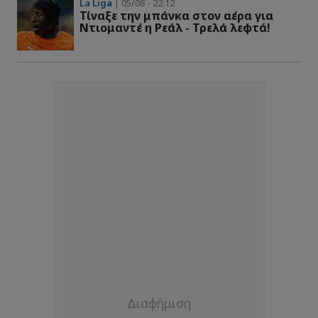
La Liga
| 05/08 - 22:12
Τίναξε την μπάνκα στον αέρα για
Ντιομαντέ η Ρεάλ - Τρελά λεφτά!