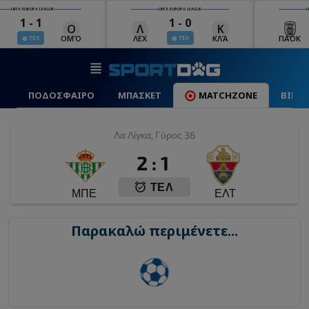
UEFA EUROPA LEAGUE
UEFA EUROPA LEAGUE
1 - 0
0 - 1
Λ
Κ
Ά
ΛΕΧ
ΚΛΆ
ΠΑΟΚ
ΆΝΤ
ΤΕΛ
ΤΕΛ
ΠΟΔΟΣΦΑΙΡΟ
ΜΠΑΣΚΕΤ
MATCHZONE
ΒΙΝΤ
Λα Λίγκα, Γύρος 36
2
:
1
ΤΕΛ
ΜΠΕ
ΕΛΤ
Παρακαλώ περιμένετε...