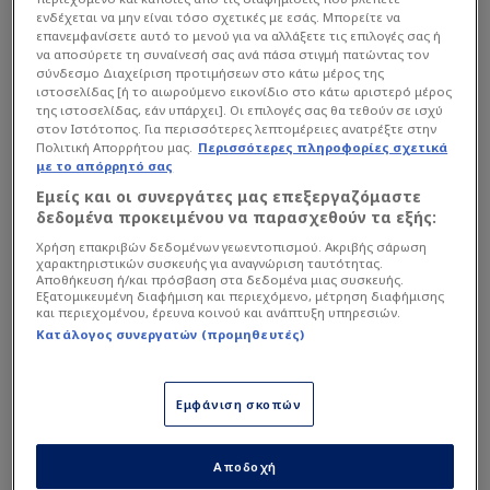
22
Αλλαγή εντός
Isco
ενδέχεται να μην είναι τόσο σχετικές με εσάς. Μπορείτε να
Alvaro Rodriguez
Μέσος
64'
επανεμφανίσετε αυτό το μενού για να αλλάξετε τις επιλογές σας ή
να αποσύρετε τη συναίνεσή σας ανά πάσα στιγμή πατώντας τον
Ομάδα
ΑΓ
Ν
Ι
Η
ΔΙΑΦ
Π
85'
66'
σύνδεσμο Διαχείριση προτιμήσεων στο κάτω μέρος της
Αλλαγή εκτός
4
Natan
ιστοσελίδας [ή το αιωρούμενο εικονίδιο στο κάτω αριστερό μέρος
Giovani Lo Celso
62'
Αμυντικός
1
BAR
38
31
1
6
+59
94
της ιστοσελίδας, εάν υπάρχει]. Οι επιλογές σας θα τεθούν σε ισχύ
στον Ιστότοπος. Για περισσότερες λεπτομέρειες ανατρέξτε στην
Πολιτική Απορρήτου μας.
Περισσότερες πληροφορίες σχετικά
Αλλαγή εντός
2
RMA
38
27
5
6
+42
86
83'
17
Rodrigo Riquelme
με το απόρρητό σας
Isco
62'
Μέσος
3
VIL
38
22
6
10
+26
72
Εμείς και οι συνεργάτες μας επεξεργαζόμαστε
δεδομένα προκειμένου να παρασχεθούν τα εξής:
Αλλαγή εκτός
4
ATM
83'
38
21
6
11
+18
69
Grady Diangana
6
57'
Sergi Altimira
Χρήση επακριβών δεδομένων γεωεντοπισμού. Ακριβής σάρωση
Μέσος
χαρακτηριστικών συσκευής για αναγνώριση ταυτότητας.
5
RBB
38
15
15
8
+11
60
Αποθήκευση ή/και πρόσβαση στα δεδομένα μιας συσκευής.
Αλλαγή εντός
Εξατομικευμένη διαφήμιση και περιεχόμενο, μέτρηση διαφήμισης
Víctor Chust
6
RCC
38
14
12
12
+5
54
57'
και περιεχομένου, έρευνα κοινού και ανάπτυξη υπηρεσιών.
Nelson Deossa
18
Μέσος
Κατάλογος συνεργατών (προμηθευτές)
7
GET
38
15
6
17
-6
51
Κόκκινη κάρτα
Leo Petrot
49'
8
RVC
38
12
14
12
-3
50
Carlos De Roa
33
Εμφάνιση σκοπών
Αμυντικός
Πρώτο ημίχρονο
9
VCF
38
13
10
15
-9
49
Γκολ ( 1 : 1 )
Αποδοχή
Adrian
10
RSO
38
11
13
14
-2
46
13
Hector Fort
41'
Τερματοφύλακας