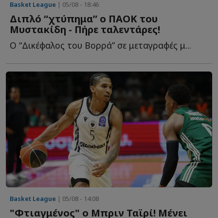
Basket League
| 05/08 - 18:46
Διπλό “χτύπημα” ο ΠΑΟΚ του
Μυστακίδη - Πήρε ταλεντάρες!
Ο “Δικέφαλος του Βορρά” σε μεταγραφές μ...
Basket League
| 05/08 - 14:08
"Φτιαγμένος" ο Μπριν Ταϊρί! Μένει