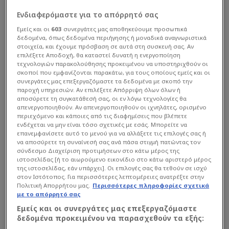
Ενδιαφερόμαστε για το απόρρητό σας
Εμείς και οι
603
συνεργάτες μας αποθηκεύουμε προσωπικά
δεδομένα, όπως δεδομένα περιήγησης ή μοναδικά αναγνωριστικά
στοιχεία, και έχουμε πρόσβαση σε αυτά στη συσκευή σας. Αν
επιλέξετε Αποδοχή, θα καταστεί δυνατή η ενεργοποίηση
τεχνολογιών παρακολούθησης προκειμένου να υποστηριχθούν οι
σκοποί που εμφανίζονται παρακάτω, για τους οποίους εμείς και οι
συνεργάτες μας επεξεργαζόμαστε τα δεδομένα με σκοπό την
παροχή υπηρεσιών. Αν επιλέξετε Απόρριψη όλων όλων ή
αποσύρετε τη συγκατάθεσή σας, οι εν λόγω τεχνολογίες θα
απενεργοποιηθούν. Αν απενεργοποιηθούν οι ιχνηλάτες, ορισμένο
περιεχόμενο και κάποιες από τις διαφημίσεις που βλέπετε
ενδέχεται να μην είναι τόσο σχετικές με εσάς. Μπορείτε να
επανεμφανίσετε αυτό το μενού για να αλλάξετε τις επιλογές σας ή
να αποσύρετε τη συναίνεσή σας ανά πάσα στιγμή πατώντας τον
σύνδεσμο Διαχείριση προτιμήσεων στο κάτω μέρος της
ιστοσελίδας [ή το αιωρούμενο εικονίδιο στο κάτω αριστερό μέρος
της ιστοσελίδας, εάν υπάρχει]. Οι επιλογές σας θα τεθούν σε ισχύ
στον Ιστότοπος. Για περισσότερες λεπτομέρειες ανατρέξτε στην
Πολιτική Απορρήτου μας.
Περισσότερες πληροφορίες σχετικά
με το απόρρητό σας
Εμείς και οι συνεργάτες μας επεξεργαζόμαστε
δεδομένα προκειμένου να παρασχεθούν τα εξής: