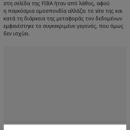
στη σελίδα της FIBA ήταν από λάθος, αφού
η παγκόσμια ομοσπονδία αλλάζει το site της και
κατά τη διάρκεια της μεταφοράς τον δεδομένων
εμφανίστηκε το συγκεκριμένο γεγονός, που όμως
δεν ισχύει.