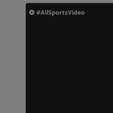
#AllSportsVideo