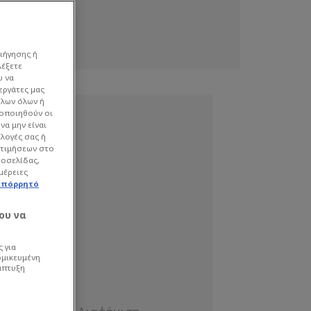
ιήγησης ή
λέξετε
υ να
εργάτες μας
όλων όλων ή
γοποιηθούν οι
να μην είναι
ιλογές σας ή
οτιμήσεων στο
τοσελίδας,
μέρειες
απόρρητό
ου να
 για
ομικευμένη
άπτυξη