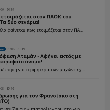
06 - 20:39
 ετοιμάζεται στον ΠΑΟΚ του
Τα δύο σενάρια!
Κάτι πολύ μεγάλο φαίνεται πως ετοιμάζεται στον ΠΑΟΚ τ...
01/06 - 23:19
DEO
φαση Αταμάν - Αφήνει εκτός με
κορυφαίο όνομα!
Η αντίστροφη μέτρηση για τη «μητέρα των μαχών» έχει ξ...
08 - 15:16
άρωσης για τον Φρανσίσκο στη
ΩΤΟ)
Ο Γάλλος γκαρντ γεμίζει τις «μπαταρίες» του στο «νησί τ...