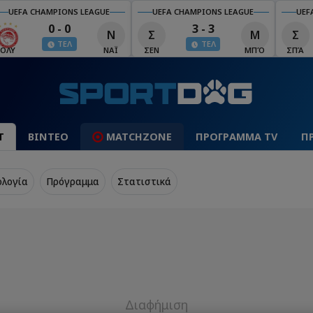
UEFA CHAMPIONS LEAGUE
UEFA CHAMPIONS LEAGUE
UEF
0 - 0
3 - 3
Ν
Σ
Μ
Σ
ΤΕΛ
ΤΕΛ
ΟΛΥ
ΝΑΪ
ΣΕΝ
ΜΠΌ
ΣΠΆ
Τ
ΒΙΝΤΕΟ
MATCHZONE
ΠΡΟΓΡΑΜΜΑ TV
Π
ολογία
Πρόγραμμα
Στατιστικά