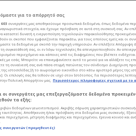
ρόμαστε για το απόρρητό σας
ι
603
συνεργάτες μας αποθηκεύουμε προσωπικά δεδομένα, όπως δεδομένα περ
ναγνωριστικά στοιχεία, και έχουμε πρόσβαση σε αυτά στη συσκευή σας. Αν επι
α καταστεί δυνατή η ενεργοποίηση τεχνολογιών παρακολούθησης προκειμένο
 οπλισμένο...
ούν οι σκοποί που εμφανίζονται παρακάτω, για τους οποίους εμείς και οι συν
μαστε τα δεδομένα με σκοπό την παροχή υπηρεσιών. Αν επιλέξετε Απόρριψη 
τη συγκατάθεσή σας, οι εν λόγω τεχνολογίες θα απενεργοποιηθούν. Αν απενερ
 Παναθηναϊκού
 ορισμένο περιεχόμενο και κάποιες από τις διαφημίσεις που βλέπετε ενδέχεται 
κές με εσάς. Μπορείτε να επανεμφανίσετε αυτό το μενού για να αλλάξετε τις επ
τε τη συναίνεσή σας ανά πάσα στιγμή πατώντας τον σύνδεσμο Διαχείριση πρ
 της ιστοσελίδας [ή το αιωρούμενο εικονίδιο στο κάτω αριστερό μέρος της ισ
Μπάσκετ
Basket League
ι]. Οι επιλογές σας θα τεθούν σε ισχύ στον Ιστότοπος. Για περισσότερες λεπτο
στην Πολιτική Απορρήτου μας.
Περισσότερες πληροφορίες σχετικά με το 
ίλη Τολιόπουλου
αι οι συνεργάτες μας επεξεργαζόμαστε δεδομένα προκειμέν
θούν τα εξής:
ριβών δεδομένων γεωεντοπισμού. Ακριβής σάρωση χαρακτηριστικών συσκευής
 ταυτότητας. Αποθήκευση ή/και πρόσβαση στα δεδομένα μιας συσκευής. Εξατ
και περιεχόμενο, μέτρηση διαφήμισης και περιεχομένου, έρευνα κοινού και αν
.
ς συνεργατών (προμηθευτές)