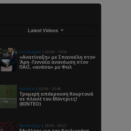
Latest Videos
Euroleague
| 03/06 - 19:09
«Ανατίναξη» με Σπανούλη στον
Άρη -Γενναία ανανέωση στον
ΠΑΟ, «ανάσα» με Φαλ
Mundial
| 02/06 - 20:48
Τρομερή απόκρουση Κουρτουά
σε πλασέ του Μόντριτς!
(ΒΙΝΤΕΟ)
Bundesliga
| 26/05 - 00:22
Εφιάλτης για τον Κουλιεράκη -