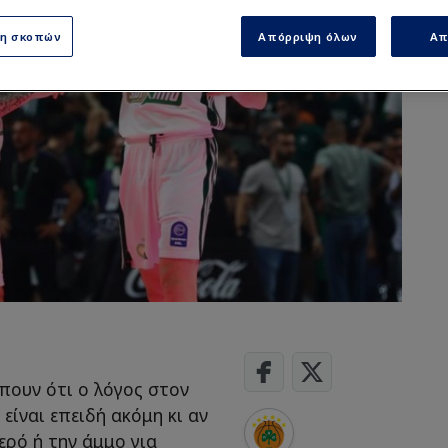
ση σκοπών
Απόρριψη όλων
Απ
πουν ότι ο λόγος στον
είναι επειδή ακόμη κι αν
ρό ή την άμμο για