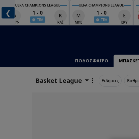
UEFA CHAMPIONS LEAGUE
UEFA CHAMPIONS LEAGUE
❮
1 - 0
1 - 0
Λ
Κ
Μ
Ε
ΤΕΛ
ΤΕΛ
Έ
ΛΈΦ
ΚΑΪ
ΜΠΕ
ΕΡΥ
ΠΟΔΟΣΦΑΙΡΟ
ΜΠΑΣΚΕ
Basket League
Ειδήσεις
Βαθμ