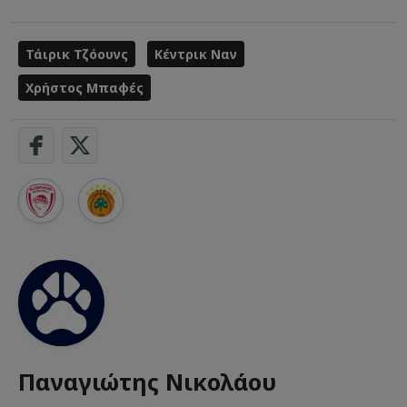
Τάιρικ Τζόουνς
Κέντρικ Ναν
Χρήστος Μπαφές
Παναγιώτης Νικολάου