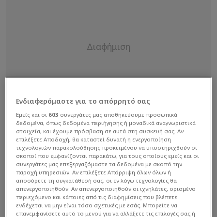
Ενδιαφερόμαστε για το απόρρητό σας
Εμείς και οι
603
συνεργάτες μας αποθηκεύουμε προσωπικά
δεδομένα, όπως δεδομένα περιήγησης ή μοναδικά αναγνωριστικά
στοιχεία, και έχουμε πρόσβαση σε αυτά στη συσκευή σας. Αν
επιλέξετε Αποδοχή, θα καταστεί δυνατή η ενεργοποίηση
τεχνολογιών παρακολούθησης προκειμένου να υποστηριχθούν οι
σκοποί που εμφανίζονται παρακάτω, για τους οποίους εμείς και οι
συνεργάτες μας επεξεργαζόμαστε τα δεδομένα με σκοπό την
παροχή υπηρεσιών. Αν επιλέξετε Απόρριψη όλων όλων ή
αποσύρετε τη συγκατάθεσή σας, οι εν λόγω τεχνολογίες θα
απενεργοποιηθούν. Αν απενεργοποιηθούν οι ιχνηλάτες, ορισμένο
περιεχόμενο και κάποιες από τις διαφημίσεις που βλέπετε
ενδέχεται να μην είναι τόσο σχετικές με εσάς. Μπορείτε να
Η αποκάλυψη της κάμερας ασφαλείας
επανεμφανίσετε αυτό το μενού για να αλλάξετε τις επιλογές σας ή