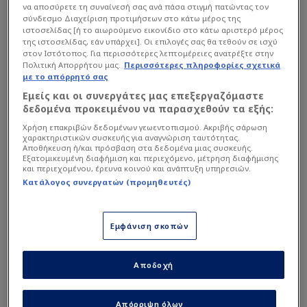
να αποσύρετε τη συναίνεσή σας ανά πάσα στιγμή πατώντας τον
σύνδεσμο Διαχείριση προτιμήσεων στο κάτω μέρος της
Το βίντεο, το οποίο δημοσίευσε το
ιστοσελίδας [ή το αιωρούμενο εικονίδιο στο κάτω αριστερό μέρος
της ιστοσελίδας, εάν υπάρχει]. Οι επιλογές σας θα τεθούν σε ισχύ
dikastikoreportaz.gr, αποτελεί το «πρώτο
στον Ιστότοπος. Για περισσότερες λεπτομέρειες ανατρέξτε στην
επεισόδιο» της σύγκρουσης, καθώς προηγείται
Πολιτική Απορρήτου μας.
Περισσότερες πληροφορίες σχετικά
με το απόρρητό σας
χρονικά της γνωστής πλέον επίθεσης του
Εμείς και οι συνεργάτες μας επεξεργαζόμαστε
Τζόουνς. Στα πλάνα που ήρθαν στο φως,
δεδομένα προκειμένου να παρασχεθούν τα εξής:
διακρίνεται ο διάλογος των δύο παικτών, ο
Χρήση επακριβών δεδομένων γεωεντοπισμού. Ακριβής σάρωση
οποίος γρήγορα μετατρέπεται σε σωματική
χαρακτηριστικών συσκευής για αναγνώριση ταυτότητας.
Αποθήκευση ή/και πρόσβαση στα δεδομένα μιας συσκευής.
αντιπαράθεση.
Εξατομικευμένη διαφήμιση και περιεχόμενο, μέτρηση διαφήμισης
και περιεχομένου, έρευνα κοινού και ανάπτυξη υπηρεσιών.
Κατάλογος συνεργατών (προμηθευτές)
Εμφάνιση σκοπών
Αποδοχή
Απόρριψη όλων