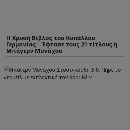
Η Χρυσή Βίβλος του Κυπέλλου
Γερμανίας - Έφτασε τους 21 τίτλους η
Μπάγερν Μονάχου