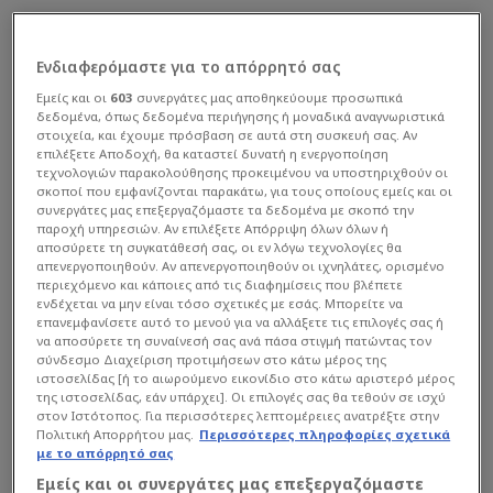
Ενδιαφερόμαστε για το απόρρητό σας
Εμείς και οι
603
συνεργάτες μας αποθηκεύουμε προσωπικά
δεδομένα, όπως δεδομένα περιήγησης ή μοναδικά αναγνωριστικά
στοιχεία, και έχουμε πρόσβαση σε αυτά στη συσκευή σας. Αν
επιλέξετε Αποδοχή, θα καταστεί δυνατή η ενεργοποίηση
τεχνολογιών παρακολούθησης προκειμένου να υποστηριχθούν οι
σκοποί που εμφανίζονται παρακάτω, για τους οποίους εμείς και οι
συνεργάτες μας επεξεργαζόμαστε τα δεδομένα με σκοπό την
παροχή υπηρεσιών. Αν επιλέξετε Απόρριψη όλων όλων ή
αποσύρετε τη συγκατάθεσή σας, οι εν λόγω τεχνολογίες θα
απενεργοποιηθούν. Αν απενεργοποιηθούν οι ιχνηλάτες, ορισμένο
περιεχόμενο και κάποιες από τις διαφημίσεις που βλέπετε
ενδέχεται να μην είναι τόσο σχετικές με εσάς. Μπορείτε να
επανεμφανίσετε αυτό το μενού για να αλλάξετε τις επιλογές σας ή
να αποσύρετε τη συναίνεσή σας ανά πάσα στιγμή πατώντας τον
σύνδεσμο Διαχείριση προτιμήσεων στο κάτω μέρος της
ιστοσελίδας [ή το αιωρούμενο εικονίδιο στο κάτω αριστερό μέρος
της ιστοσελίδας, εάν υπάρχει]. Οι επιλογές σας θα τεθούν σε ισχύ
στον Ιστότοπος. Για περισσότερες λεπτομέρειες ανατρέξτε στην
Πολιτική Απορρήτου μας.
Περισσότερες πληροφορίες σχετικά
με το απόρρητό σας
Εμείς και οι συνεργάτες μας επεξεργαζόμαστε