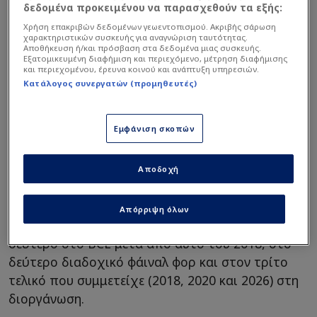
δεδομένα προκειμένου να παρασχεθούν τα εξής:
Χρήση επακριβών δεδομένων γεωεντοπισμού. Ακριβής σάρωση
χαρακτηριστικών συσκευής για αναγνώριση ταυτότητας.
Αποθήκευση ή/και πρόσβαση στα δεδομένα μιας συσκευής.
Εξατομικευμένη διαφήμιση και περιεχόμενο, μέτρηση διαφήμισης
και περιεχομένου, έρευνα κοινού και ανάπτυξη υπηρεσιών.
Κατάλογος συνεργατών (προμηθευτές)
Εμφάνιση σκοπών
Η ΑΕΚ που απέκλεισε την Μπανταλόνα στα
προημιτελικά και την κάτοχο των δύο τελευταίων
Αποδοχή
τίτλων (2024 και 2025) Μάλαγα στον ημιτελικό,
απώλεσε μία τεράστια ευκαιρία να χαρίσει ένα 4ο
Απόρριψη όλων
ευρωπαϊκό τρόπαιο στους φιλάθλους της,
δεύτερο στο BCL μετά από αυτό του 2018, στο
δεύτερο διαδοχικό φάιναλ φορ και στον τρίτο
τελικό που συμμετείχε (2018, 2020 και 2026) στη
διοργάνωση.