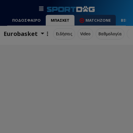
ΠΟΔΟΣΦΑΙΡΟ
ΜΠΑΣΚΕΤ
MATCHZONE
ΒΙΝΤ
Eurobasket
Ειδήσεις
Video
Βαθμολογία
Π