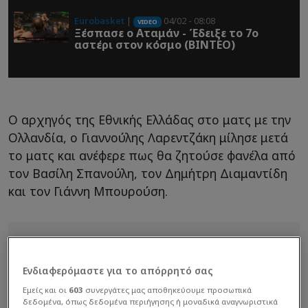
Eurobasket
|
04/02 - 08:08
VIDEO
Ξέσπασε o Αταμάν - Έδειξε το 7ο
αστέρι στον κόσμο (ΒΙΝΤΕΟ)
Ο αρχηγός της Εθνικής Ελλάδας στο ματς με την
Ολλανδία, ο Γιαννούλης Λαρεντζάκη μίλησε μετά
το ματς και ανέφερε πως θα ζητούσε φανέλα από
τον Βασίλη Σπανούλη, τον Δημήτρη Διαμαντίδη
και τον Γιάννη Μπουρούση.
Ενδιαφερόμαστε για το απόρρητό σας
Εμείς και οι
603
συνεργάτες μας αποθηκεύουμε προσωπικά
δεδομένα, όπως δεδομένα περιήγησης ή μοναδικά αναγνωριστικά