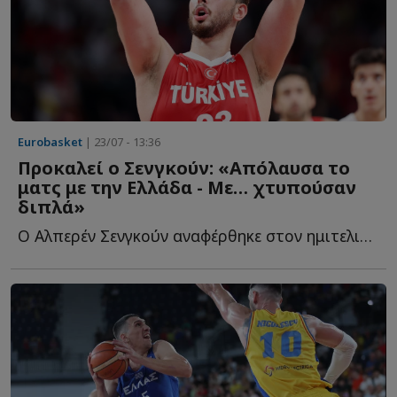
Eurobasket
| 23/07 - 13:36
Προκαλεί ο Σενγκούν: «Απόλαυσα το
ματς με την Ελλάδα - Με… χτυπούσαν
διπλά»
Ο Αλπερέν Σενγκούν αναφέρθηκε στον ημιτελικό του EuroBasket α...