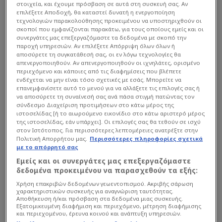
στοιχεία, και έχουμε πρόσβαση σε αυτά στη συσκευή σας. Αν
επιλέξετε Αποδοχή, θα καταστεί δυνατή η ενεργοποίηση
τεχνολογιών παρακολούθησης προκειμένου να υποστηριχθούν οι
σκοποί που εμφανίζονται παρακάτω, για τους οποίους εμείς και οι
συνεργάτες μας επεξεργαζόμαστε τα δεδομένα με σκοπό την
παροχή υπηρεσιών. Αν επιλέξετε Απόρριψη όλων όλων ή
αποσύρετε τη συγκατάθεσή σας, οι εν λόγω τεχνολογίες θα
απενεργοποιηθούν. Αν απενεργοποιηθούν οι ιχνηλάτες, ορισμένο
περιεχόμενο και κάποιες από τις διαφημίσεις που βλέπετε
ενδέχεται να μην είναι τόσο σχετικές με εσάς. Μπορείτε να
επανεμφανίσετε αυτό το μενού για να αλλάξετε τις επιλογές σας ή
να αποσύρετε τη συναίνεσή σας ανά πάσα στιγμή πατώντας τον
σύνδεσμο Διαχείριση προτιμήσεων στο κάτω μέρος της
ιστοσελίδας [ή το αιωρούμενο εικονίδιο στο κάτω αριστερό μέρος
της ιστοσελίδας, εάν υπάρχει]. Οι επιλογές σας θα τεθούν σε ισχύ
στον Ιστότοπος. Για περισσότερες λεπτομέρειες ανατρέξτε στην
Πολιτική Απορρήτου μας.
Περισσότερες πληροφορίες σχετικά
με το απόρρητό σας
Εμείς και οι συνεργάτες μας επεξεργαζόμαστε
δεδομένα προκειμένου να παρασχεθούν τα εξής:
Χρήση επακριβών δεδομένων γεωεντοπισμού. Ακριβής σάρωση
χαρακτηριστικών συσκευής για αναγνώριση ταυτότητας.
Αποθήκευση ή/και πρόσβαση στα δεδομένα μιας συσκευής.
Εξατομικευμένη διαφήμιση και περιεχόμενο, μέτρηση διαφήμισης
και περιεχομένου, έρευνα κοινού και ανάπτυξη υπηρεσιών.