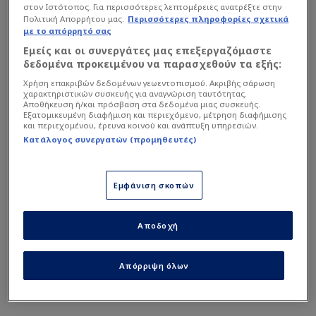
χώρα του, την υπερηφάνεια που νιώθει για αυτήν, την
στον Ιστότοπος. Για περισσότερες λεπτομέρειες ανατρέξτε στην
Πολιτική Απορρήτου μας.
Περισσότερες πληροφορίες σχετικά
αφοσίωση και την προσήλωση που έχει στην εθνική
με το απόρρητό σας
του ομάδα. Είναι κάτι ξεχωριστό να παίζεις για τη
Εμείς και οι συνεργάτες μας επεξεργαζόμαστε
χώρα σου.
δεδομένα προκειμένου να παρασχεθούν τα εξής:
Χρήση επακριβών δεδομένων γεωεντοπισμού. Ακριβής σάρωση
χαρακτηριστικών συσκευής για αναγνώριση ταυτότητας.
Διαβάστε επίσης...
Αποθήκευση ή/και πρόσβαση στα δεδομένα μιας συσκευής.
Εξατομικευμένη διαφήμιση και περιεχόμενο, μέτρηση διαφήμισης
και περιεχομένου, έρευνα κοινού και ανάπτυξη υπηρεσιών.
Πρώτο άρθρο από
Κατάλογος συνεργατών (προμηθευτές)
Θεσσαλονίκη μετά την 4άρα
σε ΠΑΟΚ: "Ευκαιρία"!
Εμφάνιση σκοπών
Είναι κάτι ξεχωριστό το να αντιπροσωπεύεις τη
Αποδοχή
χώρα σου, τον λαό σου, τους οπαδούς σου όπου
κι αν πας, αλλά ειδικά όταν παίζεις για την
Απόρριψη όλων
εθνική σου ομάδα”,
είπε ο Πάου Γκασόλ.