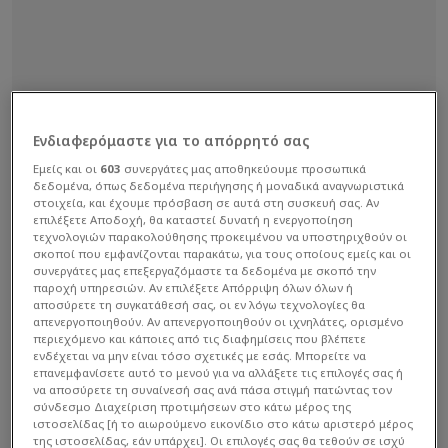
Ενδιαφερόμαστε για το απόρρητό σας
Εμείς και οι
603
συνεργάτες μας αποθηκεύουμε προσωπικά
δεδομένα, όπως δεδομένα περιήγησης ή μοναδικά αναγνωριστικά
στοιχεία, και έχουμε πρόσβαση σε αυτά στη συσκευή σας. Αν
επιλέξετε Αποδοχή, θα καταστεί δυνατή η ενεργοποίηση
τεχνολογιών παρακολούθησης προκειμένου να υποστηριχθούν οι
σκοποί που εμφανίζονται παρακάτω, για τους οποίους εμείς και οι
συνεργάτες μας επεξεργαζόμαστε τα δεδομένα με σκοπό την
παροχή υπηρεσιών. Αν επιλέξετε Απόρριψη όλων όλων ή
αποσύρετε τη συγκατάθεσή σας, οι εν λόγω τεχνολογίες θα
απενεργοποιηθούν. Αν απενεργοποιηθούν οι ιχνηλάτες, ορισμένο
περιεχόμενο και κάποιες από τις διαφημίσεις που βλέπετε
ενδέχεται να μην είναι τόσο σχετικές με εσάς. Μπορείτε να
επανεμφανίσετε αυτό το μενού για να αλλάξετε τις επιλογές σας ή
να αποσύρετε τη συναίνεσή σας ανά πάσα στιγμή πατώντας τον
σύνδεσμο Διαχείριση προτιμήσεων στο κάτω μέρος της
ιστοσελίδας [ή το αιωρούμενο εικονίδιο στο κάτω αριστερό μέρος
“Λατρεύω το πάθος του. Λατρεύω το πόσο αγαπά τη
της ιστοσελίδας, εάν υπάρχει]. Οι επιλογές σας θα τεθούν σε ισχύ