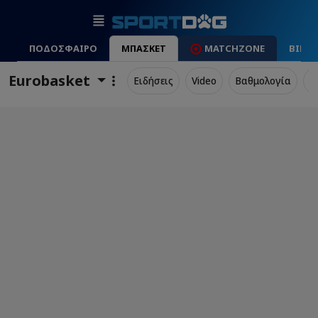
ΠΟΔΟΣΦΑΙΡΟ
ΜΠΑΣΚΕΤ
MATCHZONE
ΒΙΝΤ
Eurobasket
Ειδήσεις
Video
Βαθμολογία
Π