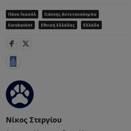
Πάου Γκασόλ
Γιάννης Αντετοκούνμπο
Eurobasket
Εθνική Ελλάδας
Ελλάδα
Νίκος Στεργίου