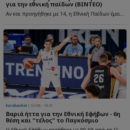
για την εθνική παίδων (ΒΙΝΤΕΟ)
Αν και προηγήθηκε με 14, η Εθνική Παίδων έμεινε από δυνάμεις κ...
Eurobasket
| 02/08 - 18:47
Βαριά ήττα για την Εθνική Εφήβων - 6η
θέση και "τέλος" το Παγκόσμιο
Η Εθνική Εφήβων ηττήθηκε με 99-69 από τη Γερμανία, με αποτέλεσμα ν...