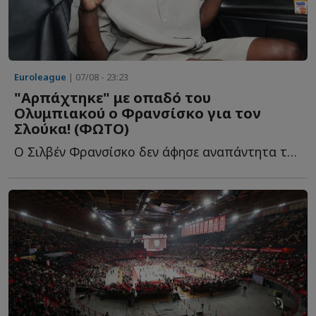
Euroleague
| 07/08 - 23:23
"Αρπάχτηκε" με οπαδό του
Ολυμπιακού ο Φρανσίσκο για τον
Σλούκα! (ΦΩΤΟ)
Ο Σιλβέν Φρανσίσκο δεν άφησε αναπάντητα τα όσα έγραψε φ...