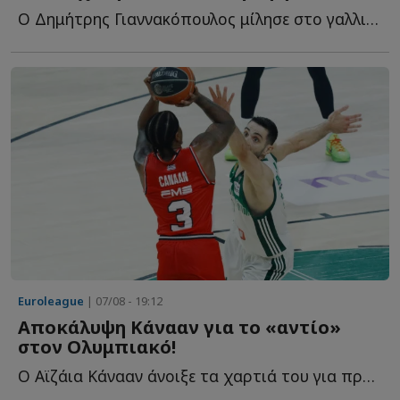
Ο Δημήτρης Γιαννακόπουλος μίλησε στο γαλλικό κανάλι Eu...
Euroleague
| 07/08 - 19:12
Αποκάλυψη Κάνααν για το «αντίο»
στον Ολυμπιακό!
Ο Αϊζάια Κάνααν άνοιξε τα χαρτιά του για πρώτη φορά σ...