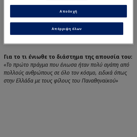
πάρουν οι Αγγελόπουλοι -
Ομάδα έκπληξη για Ιτούδη!
Αποδοχή
Η συνέντευξη του Ματίας Λεσόρ
Απόρριψη όλων
στο PameStoixima
Για το τι ένιωθε το διάστημα της απουσία του:
«Το πρώτο πράγμα που ένιωσα ήταν πολύ αγάπη από
πολλούς ανθρώπους σε όλο τον κόσμο, ειδικά όπως
στην Ελλάδα με τους φίλους του Παναθηναϊκού»