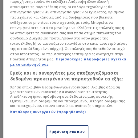
παροχή υπηρεσιών. Αν επιλέξετε Απόρριψη όλων όλων ή
αποσύρετε τη συγκατάθεσή σας, οι εν λόγω τεχνολογίες θα
απενεργοποιηθούν. Αν απενεργοποιηθούν οι ιχνηλάτες, ορισμένο
περιεχόμενο και κάποιες από τις διαφημίσεις που βλέπετε
ενδέχεται να μην είναι τόσο σχετικές με εσάς. Μπορείτε να
Ο Γάλλος σέντερ του Παναθηναϊκού, πάντως,
επανεμφανίσετε αυτό το μενού για να αλλάξετε τις επιλογές σας ή
να αποσύρετε τη συναίνεσή σας ανά πάσα στιγμή πατώντας τον
τόνισε ότι ποτέ δεν είχε αμφιβολία για το
σύνδεσμο Διαχείριση προτιμήσεων στο κάτω μέρος της
γεγονός ότι θα επέστρεφε, ενώ είπε
ιστοσελίδας [ή το αιωρούμενο εικονίδιο στο κάτω αριστερό μέρος
της ιστοσελίδας, εάν υπάρχει]. Οι επιλογές σας θα τεθούν σε ισχύ
χαρακτηριστικά πως σκέφτηκε ότι ο
Εργκίν
στον Ιστότοπος. Για περισσότερες λεπτομέρειες ανατρέξτε στην
Αταμάν
είναι... τρελός όταν του ανακοίνωσε ότι
Πολιτική Απορρήτου μας.
Περισσότερες πληροφορίες σχετικά
με το απόρρητό σας
θα ξεκινούσε στην αρχική πεντάδα του αγώνα με
Εμείς και οι συνεργάτες μας επεξεργαζόμαστε
τη Ζαλγκίρις!
δεδομένα προκειμένου να παρασχεθούν τα εξής:
Χρήση επακριβών δεδομένων γεωεντοπισμού. Ακριβής σάρωση
χαρακτηριστικών συσκευής για αναγνώριση ταυτότητας.
Διαβάστε επίσης...
Αποθήκευση ή/και πρόσβαση στα δεδομένα μιας συσκευής.
Εξατομικευμένη διαφήμιση και περιεχόμενο, μέτρηση διαφήμισης
"Θέμα με Αταμάν ο Χολμς -
και περιεχομένου, έρευνα κοινού και ανάπτυξη υπηρεσιών.
Κατάλογος συνεργατών (προμηθευτές)
Προκλητικά αδιάφορος" - Τι
πραγματικά συνέβη!
Εμφάνιση σκοπών
Ο παικταράς που θα