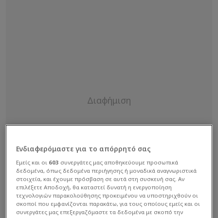
Ενδιαφερόμαστε για το απόρρητό σας
Εμείς και οι
603
συνεργάτες μας αποθηκεύουμε προσωπικά
δεδομένα, όπως δεδομένα περιήγησης ή μοναδικά αναγνωριστικά
στοιχεία, και έχουμε πρόσβαση σε αυτά στη συσκευή σας. Αν
επιλέξετε Αποδοχή, θα καταστεί δυνατή η ενεργοποίηση
τεχνολογιών παρακολούθησης προκειμένου να υποστηριχθούν οι
σκοποί που εμφανίζονται παρακάτω, για τους οποίους εμείς και οι
συνεργάτες μας επεξεργαζόμαστε τα δεδομένα με σκοπό την