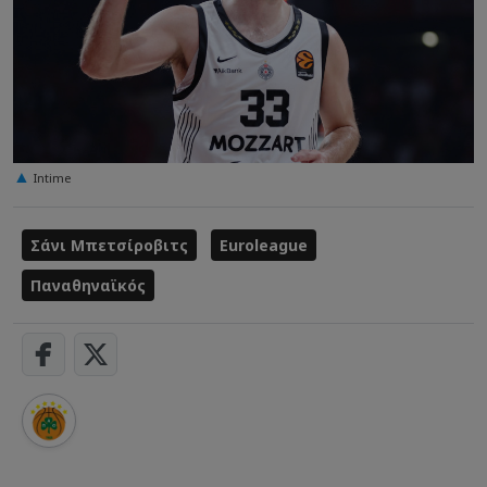
Intime
Σάνι Μπετσίροβιτς
Euroleague
Παναθηναϊκός