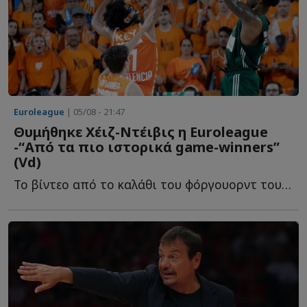
Euroleague
| 05/08 - 21:47
Θυμήθηκε Χέιζ-Ντέιβις η Euroleague
-“Από τα πιο ιστορικά game-winners”
(Vd)
To βίντεο από το καλάθι του φόργουορντ του Παναθηναϊκού, π...