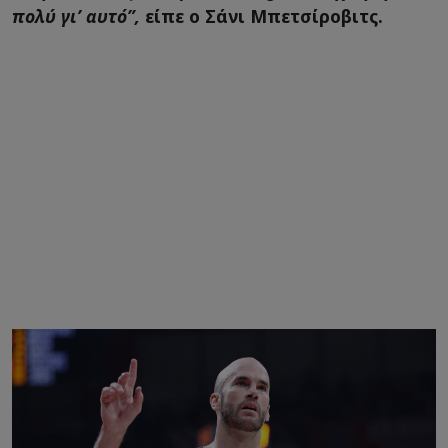
πολύ γι’ αυτό”,
είπε ο Σάνι Μπετσίροβιτς.