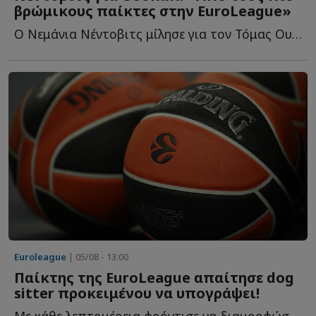
βρώμικους παίκτες στην EuroLeague»
Ο Νεμάνια Νέντοβιτς μίλησε για τον Τόμας Ουόκαπ και θ...
Euroleague
| 05/08 - 13:00
Παίκτης της EuroLeague απαίτησε dog
sitter προκειμένου να υπογράψει!
Με κάθε λεπτομέρεια φρόντισε να διαμορφώσει τις συνθήκες τ...