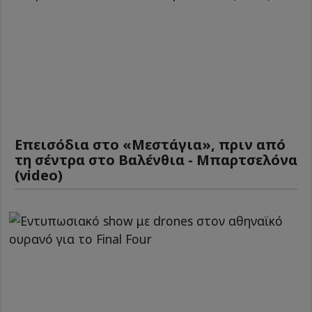
Επεισόδια στο «Μεστάγια», πριν από
τη σέντρα στο Βαλένθια - Μπαρτσελόνα
(video)