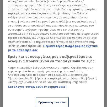
παροχή υπηρεσιών. Αν επιλέξετε Απόρριψη όλων όλων ή
αποσύρετε τη συγκατάθεσή σας, οι εν λόγω τεχνολογίες θα
απενεργοποιηθούν. Αν απενεργοποιηθούν οι ιχνηλάτες, ορισμένο
περιεχόμενο και κάποιες από τις διαφημίσεις που βλέπετε
ενδέχεται να μην είναι τόσο σχετικές με εσάς. Μπορείτε να
επανεμφανίσετε αυτό το μενού για να αλλάξετε τις επιλογές σας ή
να αποσύρετε τη συναίνεσή σας ανά πάσα στιγμή πατώντας τον
σύνδεσμο Διαχείριση προτιμήσεων στο κάτω μέρος της
ιστοσελίδας [ή το αιωρούμενο εικονίδιο στο κάτω αριστερό μέρος
της ιστοσελίδας, εάν υπάρχει]. Οι επιλογές σας θα τεθούν σε ισχύ
στον Ιστότοπος. Για περισσότερες λεπτομέρειες ανατρέξτε στην
Πολιτική Απορρήτου μας.
Περισσότερες πληροφορίες σχετικά
με το απόρρητό σας
Εμείς και οι συνεργάτες μας επεξεργαζόμαστε
δεδομένα προκειμένου να παρασχεθούν τα εξής:
Χρήση επακριβών δεδομένων γεωεντοπισμού. Ακριβής σάρωση
χαρακτηριστικών συσκευής για αναγνώριση ταυτότητας.
Αποθήκευση ή/και πρόσβαση στα δεδομένα μιας συσκευής.
Εξατομικευμένη διαφήμιση και περιεχόμενο, μέτρηση διαφήμισης
και περιεχομένου, έρευνα κοινού και ανάπτυξη υπηρεσιών.
Κατάλογος συνεργατών (προμηθευτές)
Εμφάνιση σκοπών