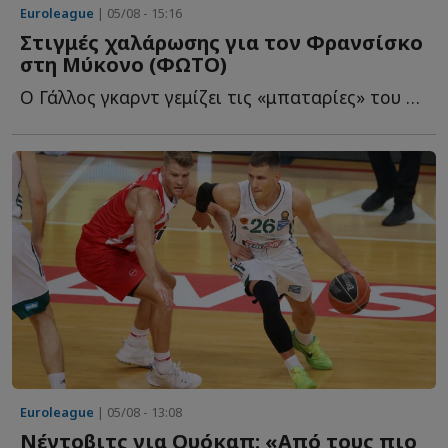
Euroleague
| 05/08 - 15:16
Στιγμές χαλάρωσης για τον Φρανσίσκο
στη Μύκονο (ΦΩΤΟ)
Ο Γάλλος γκαρντ γεμίζει τις «μπαταρίες» του στο «νησί τ...
Euroleague
| 05/08 - 13:08
Νέντοβιτς για Ουόκαπ: «Aπό τους πιο