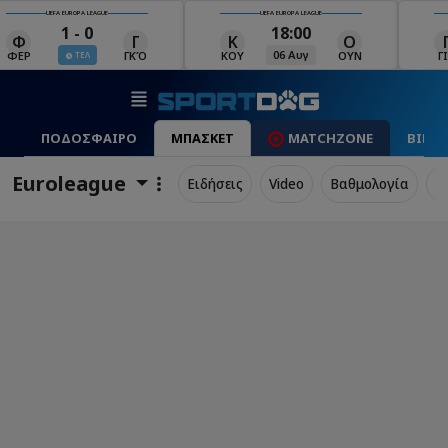
UEFA EUROPA LEAGUE
UEFA EUROPA LEAGUE
18:00
19:00
Κ
Ο
Γ
Ρ
Μ
06 Αυγ
06 Αυγ
ΚΟΥ
ΟΥΝ
ΓΙΑ
ΡΈΙ
ΜΑ
ΠΟΔΟΣΦΑΙΡΟ
ΜΠΑΣΚΕΤ
MATCHZONE
ΒΙΝΤ
Euroleague
Ειδήσεις
Video
Βαθμολογία
Π