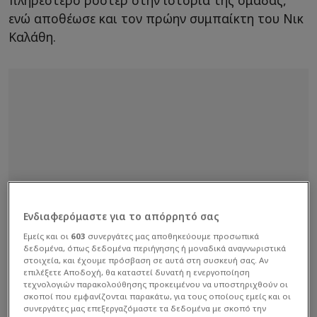
πληρέστερο ρόστερ στην ιστορία της ομάδας,
ενώ αποθέωσε και τον πρώην συμπαίκτη του Νικ
Καλάθη.
Ενδιαφερόμαστε για το απόρρητό σας
Εμείς και οι
603
συνεργάτες μας αποθηκεύουμε προσωπικά
δεδομένα, όπως δεδομένα περιήγησης ή μοναδικά αναγνωριστικά
στοιχεία, και έχουμε πρόσβαση σε αυτά στη συσκευή σας. Αν
επιλέξετε Αποδοχή, θα καταστεί δυνατή η ενεργοποίηση
τεχνολογιών παρακολούθησης προκειμένου να υποστηριχθούν οι
σκοποί που εμφανίζονται παρακάτω, για τους οποίους εμείς και οι
συνεργάτες μας επεξεργαζόμαστε τα δεδομένα με σκοπό την