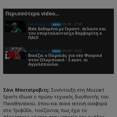
Περισσότερα video...
Euroleague
|
05/08 - 21:00
VIDEO
Νέα δεδομένα με Γκραντ, έκλεισε και
τον υπερταλαντούχο Βαρβαρίτη ο
ΠΑΟ!
Euroleague
|
05/08 - 18:30
VIDEO
Βουίζει ο Πειραιάς για νέο Φουρνιέ
στον Ολυμπιακό - 3 εκατ. οι
Αγγελόπουλοι
Σάνι Μπετσίροβιτς:
Συνέντευξη στη Mozzart
Sports έδωσε ο πρώην τεχνικός διευθυντής του
Παναθηναϊκού, όπου και έκανε εκτενή αναφορά
στο Τριφύλλι, τονίζοντας πως έχει το