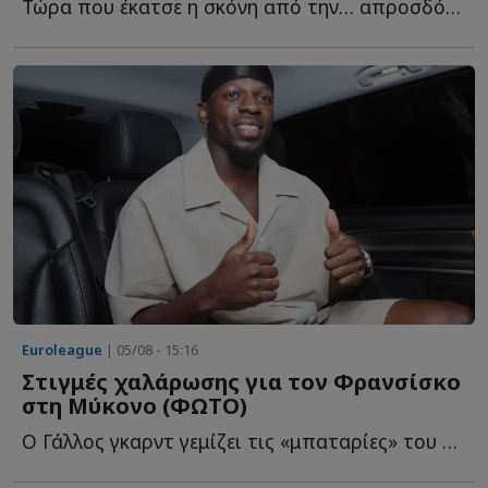
Τώρα που έκατσε η σκόνη από την… απροσδόκητη προσθήκη τ...
Euroleague
| 05/08 - 15:16
Στιγμές χαλάρωσης για τον Φρανσίσκο
στη Μύκονο (ΦΩΤΟ)
Ο Γάλλος γκαρντ γεμίζει τις «μπαταρίες» του στο «νησί τ...