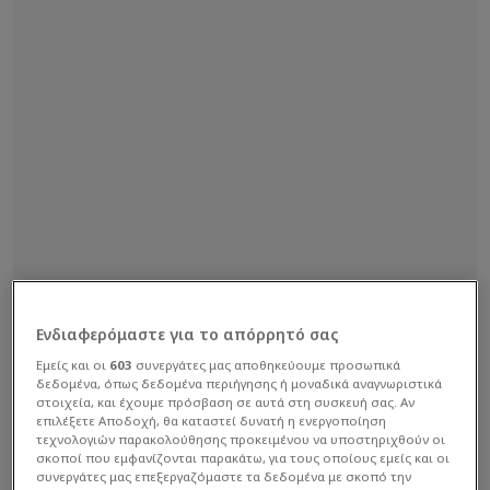
Ενδιαφερόμαστε για το απόρρητό σας
Εμείς και οι
603
συνεργάτες μας αποθηκεύουμε προσωπικά
δεδομένα, όπως δεδομένα περιήγησης ή μοναδικά αναγνωριστικά
στοιχεία, και έχουμε πρόσβαση σε αυτά στη συσκευή σας. Αν
επιλέξετε Αποδοχή, θα καταστεί δυνατή η ενεργοποίηση
τεχνολογιών παρακολούθησης προκειμένου να υποστηριχθούν οι
σκοποί που εμφανίζονται παρακάτω, για τους οποίους εμείς και οι
συνεργάτες μας επεξεργαζόμαστε τα δεδομένα με σκοπό την