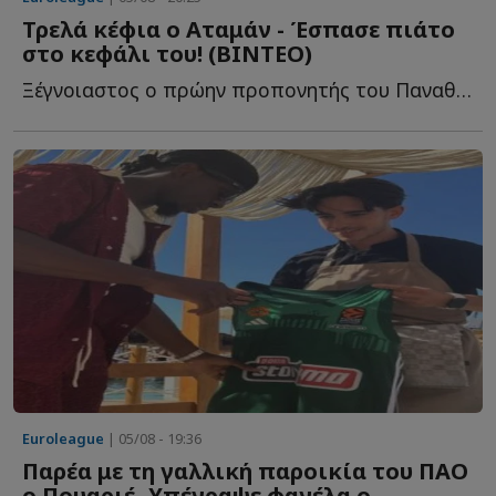
Τρελά κέφια ο Αταμάν - Έσπασε πιάτο
στο κεφάλι του! (ΒΙΝΤΕΟ)
Ξέγνοιαστος ο πρώην προπονητής του Παναθηναϊκού σ...
Euroleague
| 05/08 - 19:36
Παρέα με τη γαλλική παροικία του ΠΑΟ
ο Πουαριέ -Υπέγραψε φανέλα ο