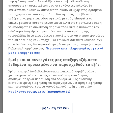
παροχή υπηρεσιών. Αν επιλέξετε Απόρριψη όλων όλων ή
αποσύρετε τη συγκατάθεσή σας, οι εν λόγω τεχνολογίες θα
απενεργοποιηθούν. Αν απενεργοποιηθούν οι ιχνηλάτες, ορισμένο
περιεχόμενο και κάποιες από τις διαφημίσεις που βλέπετε
ενδέχεται να μην είναι τόσο σχετικές με εσάς. Μπορείτε να
επανεμφανίσετε αυτό το μενού για να αλλάξετε τις επιλογές σας ή
να αποσύρετε τη συναίνεσή σας ανά πάσα στιγμή πατώντας τον
σύνδεσμο Διαχείριση προτιμήσεων στο κάτω μέρος της
ιστοσελίδας [ή το αιωρούμενο εικονίδιο στο κάτω αριστερό μέρος
της ιστοσελίδας, εάν υπάρχει]. Οι επιλογές σας θα τεθούν σε ισχύ
Για το αν είναι προληπτικός με την πρώτη
στον Ιστότοπος. Για περισσότερες λεπτομέρειες ανατρέξτε στην
θέση:
Πολιτική Απορρήτου μας.
Περισσότερες πληροφορίες σχετικά
με το απόρρητό σας
Εμείς και οι συνεργάτες μας επεξεργαζόμαστε
Διαβάστε επίσης...
δεδομένα προκειμένου να παρασχεθούν τα εξής:
Χρήση επακριβών δεδομένων γεωεντοπισμού. Ακριβής σάρωση
Euroleague: Τα σενάρια μετά
χαρακτηριστικών συσκευής για αναγνώριση ταυτότητας.
το δώρο και οι πιθανοί
Αποθήκευση ή/και πρόσβαση στα δεδομένα μιας συσκευής.
Εξατομικευμένη διαφήμιση και περιεχόμενο, μέτρηση διαφήμισης
αντίπαλοι Ολυμπιακού-
και περιεχομένου, έρευνα κοινού και ανάπτυξη υπηρεσιών.
ΠΑΟ
Κατάλογος συνεργατών (προμηθευτές)
Είχαν κέφια Βεζένκοφ,
Ντόρσεϊ, Μιλουτίνοφ, Χολ -
Έτσι ήρθε η πρωτιά (Ηls)
Εμφάνιση σκοπών