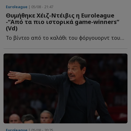
Euroleague
| 05/08 - 21:47
Θυμήθηκε Χέιζ-Ντέιβις η Euroleague
-“Από τα πιο ιστορικά game-winners”
(Vd)
To βίντεο από το καλάθι του φόργουορντ του Παναθηναϊκού, π...
Euroleague
| 05/08 - 20:25