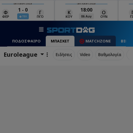
UEFA EUROPA LEAGUE
UEFA EUROPA LEAGUE
18:00
19:00
Κ
Ο
Γ
Ρ
Μ
06 Αυγ
06 Αυγ
ΚΟΥ
ΟΥΝ
ΓΙΑ
ΡΈΙ
ΜΑ
ΠΟΔΟΣΦΑΙΡΟ
ΜΠΑΣΚΕΤ
MATCHZONE
ΒΙΝΤ
Euroleague
Ειδήσεις
Video
Βαθμολογία
Π