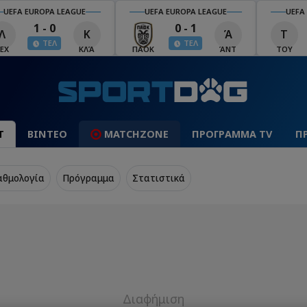
UEFA EUROPA LEAGUE
UEFA EUROPA LEAGUE
UEFA
1 - 0
0 - 1
Λ
Κ
Ά
Τ
ΤΕΛ
ΤΕΛ
ΕΧ
ΚΛΆ
ΠΑΟΚ
ΆΝΤ
ΤΟΥ
Τ
ΒΙΝΤΕΟ
MATCHZONE
ΠΡΟΓΡΑΜΜΑ TV
Π
αθμολογία
Πρόγραμμα
Στατιστικά