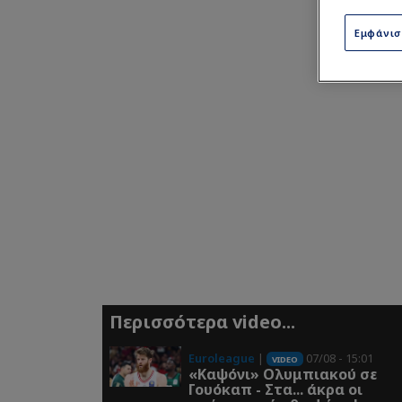
Εμφάνι
Περισσότερα video...
Euroleague
|
07/08 - 15:01
VIDEO
«Καψόνι» Ολυμπιακού σε
Γουόκαπ - Στα... άκρα οι