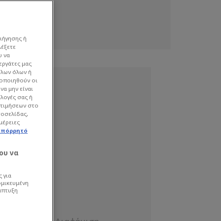
ιήγησης ή
λέξετε
υ να
εργάτες μας
όλων όλων ή
γοποιηθούν οι
να μην είναι
ιλογές σας ή
οτιμήσεων στο
τοσελίδας,
μέρειες
απόρρητό
ου να
 για
ομικευμένη
άπτυξη