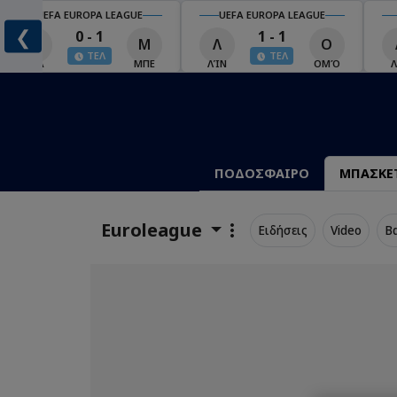
UEFA EUROPA LEAGUE
UEFA EUROPA LEAGUE
❮
0 - 1
1 - 1
Χ
Μ
Λ
Ο
ΤΕΛ
ΤΕΛ
ΧΡΆ
ΜΠΕ
ΛΊΝ
ΟΜΌ
Λ
ΠΟΔΟΣΦΑΙΡΟ
ΜΠΑΣΚΕ
Euroleague
Ειδήσεις
Video
Β