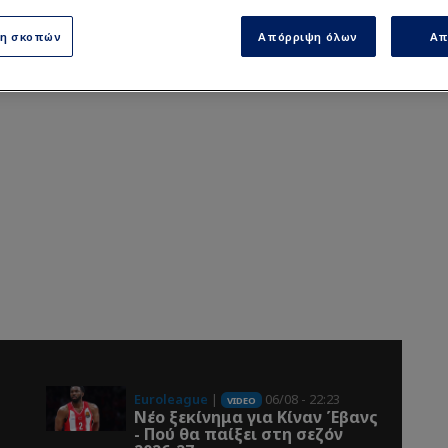
ση σκοπών
Απόρριψη όλων
Απ
Euroleague
|
06/08 - 22:23
VIDEO
Νέο ξεκίνημα για Κίναν Έβανς
- Πού θα παίξει στη σεζόν