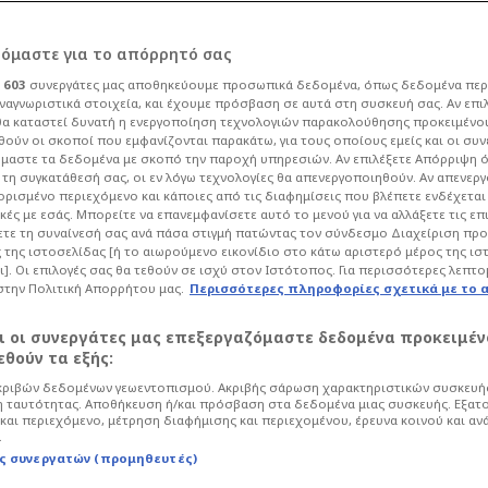
ρόμαστε για το απόρρητό σας
ι
603
συνεργάτες μας αποθηκεύουμε προσωπικά δεδομένα, όπως δεδομένα περ
ναγνωριστικά στοιχεία, και έχουμε πρόσβαση σε αυτά στη συσκευή σας. Αν επι
α καταστεί δυνατή η ενεργοποίηση τεχνολογιών παρακολούθησης προκειμένο
αγιάννη: Κλείνει σε
ούν οι σκοποί που εμφανίζονται παρακάτω, για τους οποίους εμείς και οι συν
μαστε τα δεδομένα με σκοπό την παροχή υπηρεσιών. Αν επιλέξετε Απόρριψη 
τη συγκατάθεσή σας, οι εν λόγω τεχνολογίες θα απενεργοποιηθούν. Αν απενερ
μάδα και όχι στον
 ορισμένο περιεχόμενο και κάποιες από τις διαφημίσεις που βλέπετε ενδέχεται 
κές με εσάς. Μπορείτε να επανεμφανίσετε αυτό το μενού για να αλλάξετε τις επ
τε τη συναίνεσή σας ανά πάσα στιγμή πατώντας τον σύνδεσμο Διαχείριση πρ
 της ιστοσελίδας [ή το αιωρούμενο εικονίδιο στο κάτω αριστερό μέρος της ισ
ι]. Οι επιλογές σας θα τεθούν σε ισχύ στον Ιστότοπος. Για περισσότερες λεπτο
στην Πολιτική Απορρήτου μας.
Περισσότερες πληροφορίες σχετικά με το 
40
Μπάσκετ
Euroleague
αι οι συνεργάτες μας επεξεργαζόμαστε δεδομένα προκειμέν
ην επόμενη χρονιά και ο Έλληνας σέντερ
θούν τα εξής:
στρέψει στο ελληνικό πρωτάθλημα!
ριβών δεδομένων γεωεντοπισμού. Ακριβής σάρωση χαρακτηριστικών συσκευής
 ταυτότητας. Αποθήκευση ή/και πρόσβαση στα δεδομένα μιας συσκευής. Εξατ
και περιεχόμενο, μέτρηση διαφήμισης και περιεχομένου, έρευνα κοινού και αν
.
ς συνεργατών (προμηθευτές)