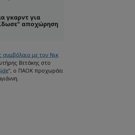
α γκαρντ για
είδωσε" αποχώρηση
ς συμβόλαιο με τον Νικ
ωτήρης Βετάκης στο
Side
“, ο ΠΑΟΚ προχωράει
γιάννη.