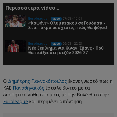
Περισσότερα video...
Euroleague
|
07/08 - 15:01
VIDEO
«Καψόνι» Ολυμπιακού σε Γουόκαπ -
Στα... άκρα οι σχέσεις, πώς θα φύγει!
Euroleague
|
06/08 - 22:23
VIDEO
Νέο ξεκίνημα για Κίναν Έβανς - Πού
θα παίξει στη σεζόν 2026-27
Ο
Δημήτρης Γιαννακόπουλος
έκανε γνωστό πως η
ΚΑΕ
Παναθηναϊκός
έστειλε βίντεο με τα
διαιτητικά λάθη στα ματς με την Βαλένθια στην
Euroleague
και περιμένει απάντηση.