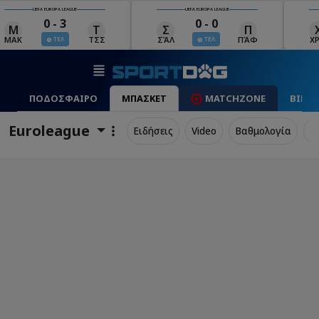
UEFA EUROPA LEAGUE
UEFA EUROPA LEAGUE
0 - 0
0 - 1
Σ
Π
Χ
Μ
Λ
ΣΆΛ
ΠΆΦ
ΧΡΆ
ΜΠΕ
ΛΊΝ
ΤΕΛ
ΤΕΛ
ΠΟΔΟΣΦΑΙΡΟ
ΜΠΑΣΚΕΤ
MATCHZONE
ΒΙΝΤ
Euroleague
Ειδήσεις
Video
Βαθμολογία
Π