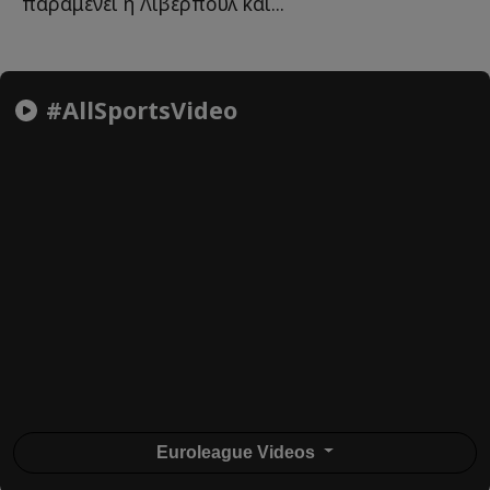
παραμένει η Λίβερπουλ και...
#AllSportsVideo
Euroleague Videos