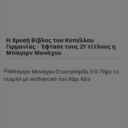
Η Χρυσή Βίβλος του Κυπέλλου
Γερμανίας - Έφτασε τους 21 τίτλους η
Μπάγερν Μονάχου