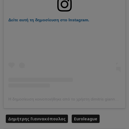
Δείτε αυτή τη δημοσίευση στο Instagram.
Η δημοσίευση κοινοποιήθηκε από το χρήστη dimitris giannakopoulos (@dpg7000)
Δημήτρης Γιαννακόπουλος
Euroleague