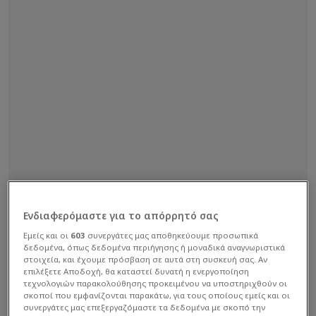
Ενδιαφερόμαστε για το απόρρητό σας
Εμείς και οι
603
συνεργάτες μας αποθηκεύουμε προσωπικά
δεδομένα, όπως δεδομένα περιήγησης ή μοναδικά αναγνωριστικά
στοιχεία, και έχουμε πρόσβαση σε αυτά στη συσκευή σας. Αν
επιλέξετε Αποδοχή, θα καταστεί δυνατή η ενεργοποίηση
τεχνολογιών παρακολούθησης προκειμένου να υποστηριχθούν οι
σκοποί που εμφανίζονται παρακάτω, για τους οποίους εμείς και οι
συνεργάτες μας επεξεργαζόμαστε τα δεδομένα με σκοπό την