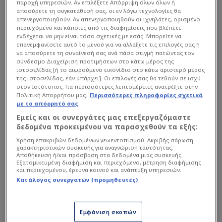
παροχή υπηρεσιών. Αν επιλέξετε Απόρριψη όλων όλων ή
αποσύρετε τη συγκατάθεσή σας, οι εν λόγω τεχνολογίες θα
απενεργοποιηθούν. Αν απενεργοποιηθούν οι ιχνηλάτες, ορισμένο
περιεχόμενο και κάποιες από τις διαφημίσεις που βλέπετε
ενδέχεται να μην είναι τόσο σχετικές με εσάς. Μπορείτε να
επανεμφανίσετε αυτό το μενού για να αλλάξετε τις επιλογές σας ή
να αποσύρετε τη συναίνεσή σας ανά πάσα στιγμή πατώντας τον
σύνδεσμο Διαχείριση προτιμήσεων στο κάτω μέρος της
ιστοσελίδας [ή το αιωρούμενο εικονίδιο στο κάτω αριστερό μέρος
της ιστοσελίδας, εάν υπάρχει]. Οι επιλογές σας θα τεθούν σε ισχύ
στον Ιστότοπος. Για περισσότερες λεπτομέρειες ανατρέξτε στην
Με ανάρτησή του στο Instagram ο ισχυρός
Πολιτική Απορρήτου μας.
Περισσότερες πληροφορίες σχετικά
άνδρας του Τριφυλλιού ανέφερε ότι όλοι στην
με το απόρρητό σας
ομάδα, όπως και οι φίλαθλοι, περιμένουν με
Εμείς και οι συνεργάτες μας επεξεργαζόμαστε
δεδομένα προκειμένου να παρασχεθούν τα εξής:
ανυπομονησία την απάντηση της διοργάνωσης,
δημοσιεύοντας μάλιστα και βίντεο με φάσεις.
Χρήση επακριβών δεδομένων γεωεντοπισμού. Ακριβής σάρωση
χαρακτηριστικών συσκευής για αναγνώριση ταυτότητας.
Αποθήκευση ή/και πρόσβαση στα δεδομένα μιας συσκευής.
Εξατομικευμένη διαφήμιση και περιεχόμενο, μέτρηση διαφήμισης
και περιεχομένου, έρευνα κοινού και ανάπτυξη υπηρεσιών.
Διαβάστε επίσης...
Κατάλογος συνεργατών (προμηθευτές)
Παρέμβαση Γιαννακόπουλου
και υπόσχεση για
Παναθηναϊκό: «Ήρθαν και
Εμφάνιση σκοπών