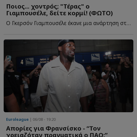
Ποιος... χοντρός; "Τέρας" ο
Γιαμπουσέλε, δείτε κορμί! (ΦΩΤΟ)
Ο Γκερσόν Γιαμπουσέλε έκανε μια ανάρτηση στα social media, κ...
Euroleague
| 06/08 - 19:20
Απορίες για Φρανσίσκο - “Τον
χρειαζόταν πραγματικά ο ΠΑΟ;”