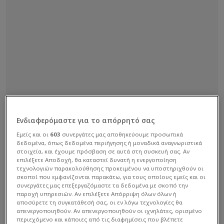
Ενδιαφερόμαστε για το απόρρητό σας
Εμείς και οι
603
συνεργάτες μας αποθηκεύουμε προσωπικά
δεδομένα, όπως δεδομένα περιήγησης ή μοναδικά αναγνωριστικά
στοιχεία, και έχουμε πρόσβαση σε αυτά στη συσκευή σας. Αν
επιλέξετε Αποδοχή, θα καταστεί δυνατή η ενεργοποίηση
τεχνολογιών παρακολούθησης προκειμένου να υποστηριχθούν οι
σκοποί που εμφανίζονται παρακάτω, για τους οποίους εμείς και οι
συνεργάτες μας επεξεργαζόμαστε τα δεδομένα με σκοπό την
παροχή υπηρεσιών. Αν επιλέξετε Απόρριψη όλων όλων ή
αποσύρετε τη συγκατάθεσή σας, οι εν λόγω τεχνολογίες θα
απενεργοποιηθούν. Αν απενεργοποιηθούν οι ιχνηλάτες, ορισμένο
περιεχόμενο και κάποιες από τις διαφημίσεις που βλέπετε