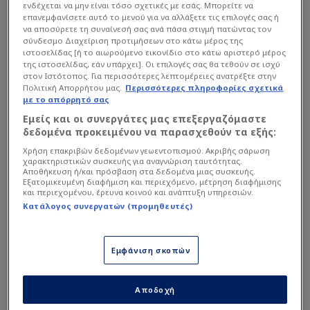
ενδέχεται να μην είναι τόσο σχετικές με εσάς. Μπορείτε να
επανεμφανίσετε αυτό το μενού για να αλλάξετε τις επιλογές σας ή
να αποσύρετε τη συναίνεσή σας ανά πάσα στιγμή πατώντας τον
σύνδεσμο Διαχείριση προτιμήσεων στο κάτω μέρος της
ιστοσελίδας [ή το αιωρούμενο εικονίδιο στο κάτω αριστερό μέρος
της ιστοσελίδας, εάν υπάρχει]. Οι επιλογές σας θα τεθούν σε ισχύ
στον Ιστότοπος. Για περισσότερες λεπτομέρειες ανατρέξτε στην
Πολιτική Απορρήτου μας.
Περισσότερες πληροφορίες σχετικά
"Τον έχουν πάει στο νοσοκομείο και δεν ξέρω τίποτα γι’
με το απόρρητό σας
αυτόν. Ούτε καν ποιος τον πήγε εκεί"
, ανέφερε ο
Εμείς και οι συνεργάτες μας επεξεργαζόμαστε
προπονητής της Βαλένθια στις δηλώσεις του.
δεδομένα προκειμένου να παρασχεθούν τα εξής:
Χρήση επακριβών δεδομένων γεωεντοπισμού. Ακριβής σάρωση
χαρακτηριστικών συσκευής για αναγνώριση ταυτότητας.
Αποθήκευση ή/και πρόσβαση στα δεδομένα μιας συσκευής.
Διαβάστε επίσης...
Εξατομικευμένη διαφήμιση και περιεχόμενο, μέτρηση διαφήμισης
και περιεχομένου, έρευνα κοινού και ανάπτυξη υπηρεσιών.
Συζητά για μόνιμο
Κατάλογος συνεργατών (προμηθευτές)
συμβόλαιο στη Euroleague η
Βαλένθια! (ΦΩΤΟ)
Εμφάνιση σκοπών
"Πάνω του ο Γκραντ σε όλο
το γήπεδο": Έτσι θα
Αποδοχή
σταματήσει τον Μοντέρο ο