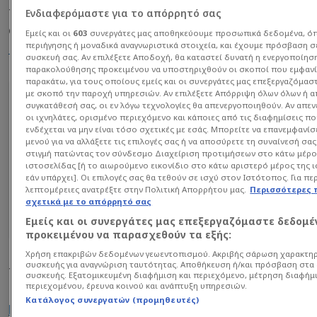
τα καταφέρει ο Παναθηναϊκός θα γίνει η πρώτη
Ενδιαφερόμαστε για το απόρρητό σας
ομάδα που προκρίνεται σε φάιναλ φορ
Εμείς και οι
603
συνεργάτες μας αποθηκεύουμε προσωπικά δεδομένα, ό
περιήγησης ή μοναδικά αναγνωριστικά στοιχεία, και έχουμε πρόσβαση σ
Euroleague
μέσω Play In!
συσκευή σας. Αν επιλέξετε Αποδοχή, θα καταστεί δυνατή η ενεργοποίησ
παρακολούθησης προκειμένου να υποστηριχθούν οι σκοποί που εμφανί
παρακάτω, για τους οποίους εμείς και οι συνεργάτες μας επεξεργαζόμασ
Διαβάστε επίσης...
με σκοπό την παροχή υπηρεσιών. Αν επιλέξετε Απόρριψη όλων όλων ή 
συγκατάθεσή σας, οι εν λόγω τεχνολογίες θα απενεργοποιηθούν. Αν απε
Υπογράφει Έλληνα MVP της
οι ιχνηλάτες, ορισμένο περιεχόμενο και κάποιες από τις διαφημίσεις π
ενδέχεται να μην είναι τόσο σχετικές με εσάς. Μπορείτε να επανεμφανίσ
φετινής Super League ο
μενού για να αλλάξετε τις επιλογές σας ή να αποσύρετε τη συναίνεσή σα
ΠΑΟ - Σούπερ Deal 300.000!
στιγμή πατώντας τον σύνδεσμο Διαχείριση προτιμήσεων στο κάτω μέρο
ιστοσελίδας [ή το αιωρούμενο εικονίδιο στο κάτω αριστερό μέρος της 
εάν υπάρχει]. Οι επιλογές σας θα τεθούν σε ισχύ στον Ιστότοπος. Για π
Πρώτη… νίκη Μυστακίδη
λεπτομέρειες ανατρέξτε στην Πολιτική Απορρήτου μας.
Περισσότερες
κόντρα στον Ολυμπιακό -
σχετικά με το απόρρητό σας
Υπογράφει 3+1 Έλληνες ο
Εμείς και οι συνεργάτες μας επεξεργαζόμαστε δεδομέ
ΠΑΟΚ!
προκειμένου να παρασχεθούν τα εξής:
Χρήση επακριβών δεδομένων γεωεντοπισμού. Ακριβής σάρωση χαρακτη
συσκευής για αναγνώριση ταυτότητας. Αποθήκευση ή/και πρόσβαση στα
Τόλης Κοτζιάς, Χρήστος Καούρης και Βαγγέλης
συσκευής. Εξατομικευμένη διαφήμιση και περιεχόμενο, μέτρηση διαφήμι
περιεχομένου, έρευνα κοινού και ανάπτυξη υπηρεσιών.
Καράμαλης ανέλυσαν στην
«Euroleague Buzzer
Κατάλογος συνεργατών (προμηθευτές)
Beater» του Sportdog.gr
τι πρέπει να κάνει ο