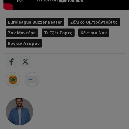
Euroleague Buzzer Beater
Ζέλικο Ομπράντοβιτς
Ζαν Μοντέρο
Τι Τζέι Σορτς
Κέντρικ Ναν
Εργκίν Αταμάν