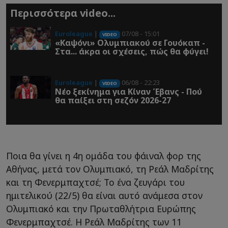
Περισσότερα video...
Euroleague
|
07/08 - 15:01
VIDEO
«Καψόνι» Ολυμπιακού σε Γουόκαπ -
Στα... άκρα οι σχέσεις, πώς θα φύγει!
Euroleague
|
06/08 - 22:23
VIDEO
Νέο ξεκίνημα για Κίναν Έβανς - Πού
θα παίξει στη σεζόν 2026-27
Ποια θα γίνει η 4η ομάδα του φάιναλ φορ της
Αθήνας, μετά τον Ολυμπιακό, τη Ρεάλ Μαδρίτης
και τη Φενερμπαχτσέ; Το ένα ζευγάρι του
ημιτελικού (22/5) θα είναι αυτό ανάμεσα στον
Ολυμπιακό και την Πρωταθλήτρια Ευρώπης
Φενερμπαχτσέ. Η Ρεάλ Μαδρίτης των 11