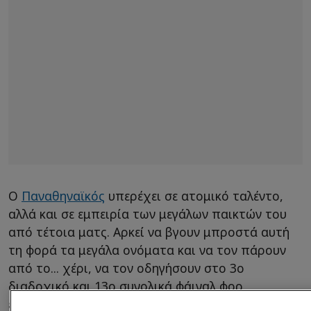
Ο
Παναθηναϊκός
υπερέχει σε ατομικό ταλέντο,
αλλά και σε εμπειρία των μεγάλων παικτών του
από τέτοια ματς. Αρκεί να βγουν μπροστά αυτή
τη φορά τα μεγάλα ονόματα και να τον πάρουν
από το... χέρι, να τον οδηγήσουν στο 3ο
διαδοχικό και 13ο συνολικά φάιναλ φορ
ευρωπαϊκής διοργάνωσης στην Ιστορία του. Αν