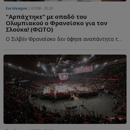
Euroleague
| 07/08 - 23:23
"Αρπάχτηκε" με οπαδό του
Ολυμπιακού ο Φρανσίσκο για τον
Σλούκα! (ΦΩΤΟ)
Ο Σιλβέν Φρανσίσκο δεν άφησε αναπάντητα τα όσα έγραψε φ...