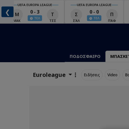
UEFA EUROPA LEAGUE
UEFA EUROPA LEAGUE
❮
0 - 3
0 - 0
Μ
Τ
Σ
Π
ΤΕΛ
ΤΕΛ
ΜΑΚ
ΤΣΣ
ΣΆΛ
ΠΆΦ
ΠΟΔΟΣΦΑΙΡΟ
ΜΠΑΣΚΕ
Euroleague
Ειδήσεις
Video
Β