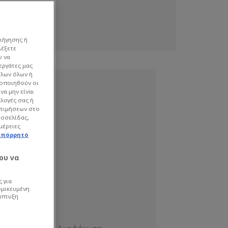
ιήγησης ή
λέξετε
υ να
εργάτες μας
όλων όλων ή
γοποιηθούν οι
να μην είναι
ιλογές σας ή
οτιμήσεων στο
τοσελίδας,
μέρειες
απόρρητό
ου να
 για
ομικευμένη
άπτυξη