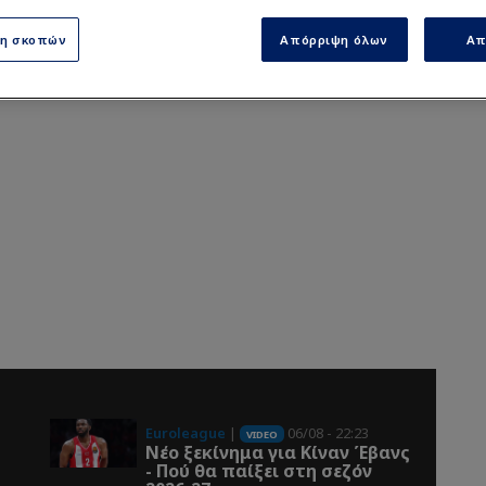
ση σκοπών
Απόρριψη όλων
Απ
Euroleague
|
06/08 - 22:23
VIDEO
Νέο ξεκίνημα για Κίναν Έβανς
- Πού θα παίξει στη σεζόν