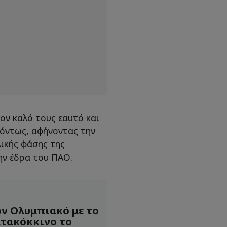
ον καλό τους εαυτό και
εόντως, αφήνοντας την
λικής φάσης της
ην έδρα του ΠΑΟ.
ν Ολυμπιακό με το
ατακόκκινο το