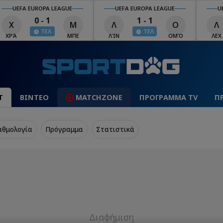
UEFA EUROPA LEAGUE
UEFA EUROPA LEAGUE
U
0 - 1
1 - 1
Χ
Μ
Λ
Ο
Λ
ΤΕΛ
ΤΕΛ
ΧΡΆ
ΜΠΕ
ΛΊΝ
ΟΜΌ
ΛΕΧ
Τ
ΒΙΝΤΕΟ
MATCHZONE
ΠΡΟΓΡΑΜΜΑ TV
Π
αθμολογία
Πρόγραμμα
Στατιστικά