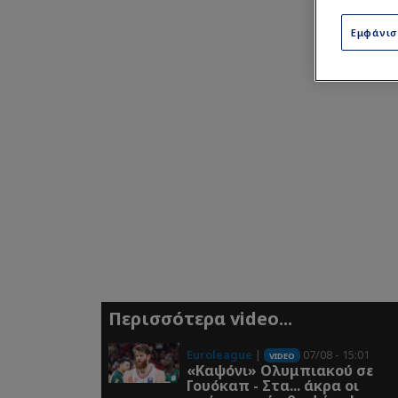
Εμφάνι
Περισσότερα video...
Euroleague
|
07/08 - 15:01
VIDEO
«Καψόνι» Ολυμπιακού σε
Γουόκαπ - Στα... άκρα οι