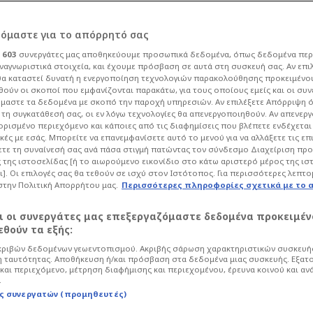
ρόμαστε για το απόρρητό σας
ι
603
συνεργάτες μας αποθηκεύουμε προσωπικά δεδομένα, όπως δεδομένα περ
ναγνωριστικά στοιχεία, και έχουμε πρόσβαση σε αυτά στη συσκευή σας. Αν επι
α καταστεί δυνατή η ενεργοποίηση τεχνολογιών παρακολούθησης προκειμένο
αναθηναϊκός - Έτσι
ούν οι σκοποί που εμφανίζονται παρακάτω, για τους οποίους εμείς και οι συν
μαστε τα δεδομένα με σκοπό την παροχή υπηρεσιών. Αν επιλέξετε Απόρριψη 
τη συγκατάθεσή σας, οι εν λόγω τεχνολογίες θα απενεργοποιηθούν. Αν απενερ
μός από τη
 ορισμένο περιεχόμενο και κάποιες από τις διαφημίσεις που βλέπετε ενδέχεται 
κές με εσάς. Μπορείτε να επανεμφανίσετε αυτό το μενού για να αλλάξετε τις επ
τε τη συναίνεσή σας ανά πάσα στιγμή πατώντας τον σύνδεσμο Διαχείριση πρ
 της ιστοσελίδας [ή το αιωρούμενο εικονίδιο στο κάτω αριστερό μέρος της ισ
ι]. Οι επιλογές σας θα τεθούν σε ισχύ στον Ιστότοπος. Για περισσότερες λεπτο
στην Πολιτική Απορρήτου μας.
Περισσότερες πληροφορίες σχετικά με το 
Μπάσκετ
Euroleague
αι οι συνεργάτες μας επεξεργαζόμαστε δεδομένα προκειμέν
από την ήττα των “πράσινων”, που τους
θούν τα εξής:
ριβών δεδομένων γεωεντοπισμού. Ακριβής σάρωση χαρακτηριστικών συσκευής
 ταυτότητας. Αποθήκευση ή/και πρόσβαση στα δεδομένα μιας συσκευής. Εξατ
και περιεχόμενο, μέτρηση διαφήμισης και περιεχομένου, έρευνα κοινού και αν
.
ς συνεργατών (προμηθευτές)