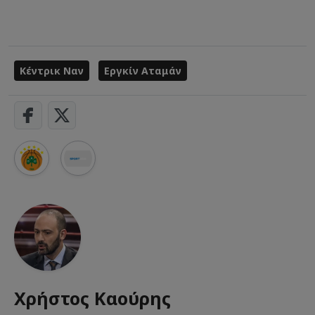
Κέντρικ Ναν
Εργκίν Αταμάν
Χρήστος Καούρης