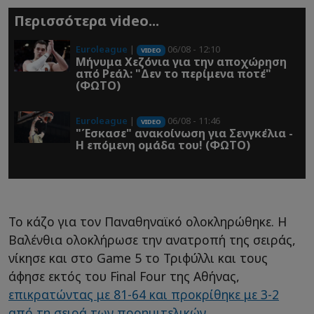
Περισσότερα video...
Euroleague
|
06/08 - 12:10
VIDEO
Μήνυμα Χεζόνια για την αποχώρηση
από Ρεάλ: "Δεν το περίμενα ποτέ"
(ΦΩΤΟ)
Euroleague
|
06/08 - 11:46
VIDEO
"Έσκασε" ανακοίνωση για Σενγκέλια -
Η επόμενη ομάδα του! (ΦΩΤΟ)
Το κάζο για τον Παναθηναϊκό ολοκληρώθηκε. Η
Βαλένθια ολοκλήρωσε την ανατροπή της σειράς,
νίκησε και στο Game 5 το Τριφύλλι και τους
άφησε εκτός του Final Four της Αθήνας,
επικρατώντας με 81-64 και προκρίθηκε με 3-2
από τη σειρά των προημιτελικών.