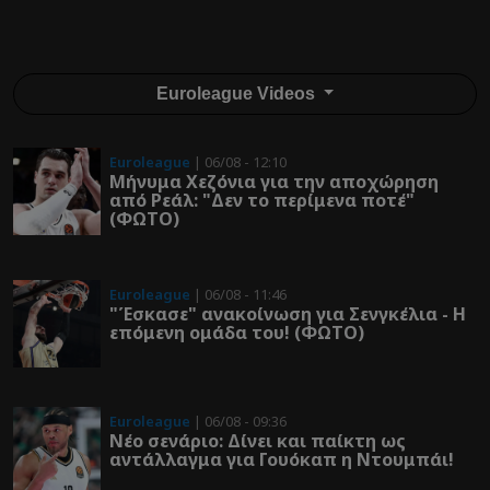
Euroleague Videos
Euroleague
| 06/08 - 12:10
Μήνυμα Χεζόνια για την αποχώρηση
από Ρεάλ: "Δεν το περίμενα ποτέ"
(ΦΩΤΟ)
Euroleague
| 06/08 - 11:46
"Έσκασε" ανακοίνωση για Σενγκέλια - Η
επόμενη ομάδα του! (ΦΩΤΟ)
Euroleague
| 06/08 - 09:36
Νέο σενάριο: Δίνει και παίκτη ως
αντάλλαγμα για Γουόκαπ η Ντουμπάι!