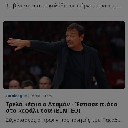
To βίντεο από το καλάθι του φόργουορντ του Παναθηναϊκού, π...
Euroleague
| 05/08 - 20:25
Τρελά κέφια ο Αταμάν - Έσπασε πιάτο
στο κεφάλι του! (ΒΙΝΤΕΟ)
Ξέγνοιαστος ο πρώην προπονητής του Παναθηναϊκού σ...