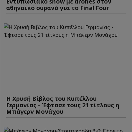
Εντυπωσιακό show με drones στον
αθηναϊκό ουρανό για το Final Four
Η Χρυσή Βίβλος του Κυπέλλου
Γερμανίας - Έφτασε τους 21 τίτλους η
Μπάγερν Μονάχου