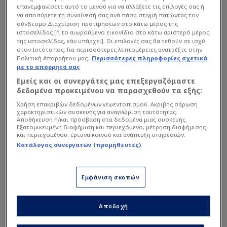
επανεμφανίσετε αυτό το μενού για να αλλάξετε τις επιλογές σας ή
να αποσύρετε τη συναίνεσή σας ανά πάσα στιγμή πατώντας τον
σύνδεσμο Διαχείριση προτιμήσεων στο κάτω μέρος της
ιστοσελίδας [ή το αιωρούμενο εικονίδιο στο κάτω αριστερό μέρος
της ιστοσελίδας, εάν υπάρχει]. Οι επιλογές σας θα τεθούν σε ισχύ
στον Ιστότοπος. Για περισσότερες λεπτομέρειες ανατρέξτε στην
Πολιτική Απορρήτου μας.
Περισσότερες πληροφορίες σχετικά
με το απόρρητό σας
Εμείς και οι συνεργάτες μας επεξεργαζόμαστε
δεδομένα προκειμένου να παρασχεθούν τα εξής:
Χρήση επακριβών δεδομένων γεωεντοπισμού. Ακριβής σάρωση
χαρακτηριστικών συσκευής για αναγνώριση ταυτότητας.
Αποθήκευση ή/και πρόσβαση στα δεδομένα μιας συσκευής.
Ο Μπράνκου Μπάντιο έκανε μεγάλη εμφάνιση με
Εξατομικευμένη διαφήμιση και περιεχόμενο, μέτρηση διαφήμισης
20 πόντους, με τους Κι και Μοντέρο να
και περιεχομένου, έρευνα κοινού και ανάπτυξη υπηρεσιών.
Κατάλογος συνεργατών (προμηθευτές)
προσθέτουν από 12. Έτσι θα αντιμετωπίσει τη
Ρεάλ Μαδρίτης στον ημιτελικό του Final Four, ο
οποίος θα είναι ένας ισπανικός… εμφύλιος.Από
Εμφάνιση σκοπών
τους πράσινους ξεχώρισαν οι Νάιτζελ Χέιζ-
Ντέιβις και ο Τσέντι Οσμάν με 15 και 10 πόντους
Αποδοχή
αντίστοιχα, ενώ σε κακό βράδυ βρέθηκε ο
Κέντρικ