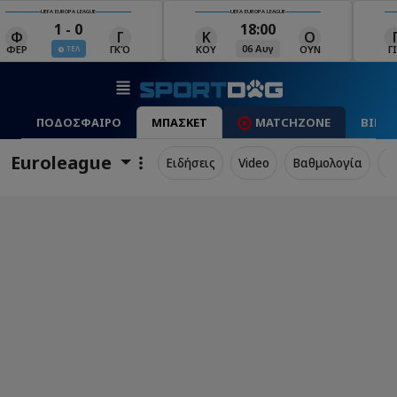
UEFA EUROPA LEAGUE
UEFA EUROPA LEAGUE
18:00
19:00
Κ
Ο
Γ
Ρ
Μ
06 Αυγ
06 Αυγ
ΚΟΥ
ΟΥΝ
ΓΙΑ
ΡΈΙ
ΜΑ
ΠΟΔΟΣΦΑΙΡΟ
ΜΠΑΣΚΕΤ
MATCHZONE
ΒΙΝΤ
Euroleague
Ειδήσεις
Video
Βαθμολογία
Π