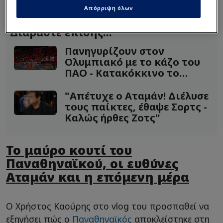
Ναν
που έβαλε μόλις εννέα.
Απόρριψη όλων
Διαβάστε επίσης...
Πανηγυρίζουν στον
Ολυμπιακό με το κάζο του
ΠΑΟ - Κατακόκκινο το
ΟΑΚΑ!
"Απέτυχε ο Αταμάν! Διέλυσε
τους παίκτες, έθαψε Σορτς -
Καλώς ήρθες Ζοτς"
Το μαύρο κουτί του
Παναθηναϊκού, οι ευθύνες
Αταμάν και η επόμενη μέρα
Ο Χρήστος Καούρης στο vlog του προσπαθεί να
εξηγήσει πώς ο
Παναθηναϊκός
αποκλείστηκε στη