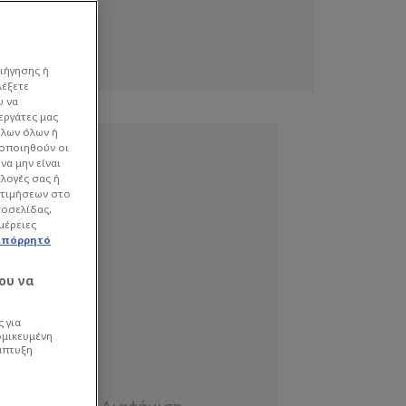
ιήγησης ή
λέξετε
υ να
εργάτες μας
όλων όλων ή
γοποιηθούν οι
να μην είναι
ιλογές σας ή
οτιμήσεων στο
τοσελίδας,
μέρειες
απόρρητό
ου να
 για
ομικευμένη
άπτυξη