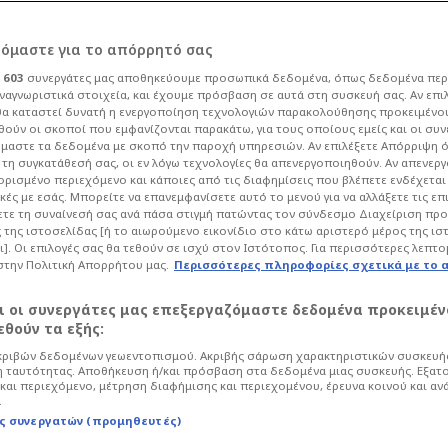
ρόμαστε για το απόρρητό σας
ι
603
συνεργάτες μας αποθηκεύουμε προσωπικά δεδομένα, όπως δεδομένα περ
ναγνωριστικά στοιχεία, και έχουμε πρόσβαση σε αυτά στη συσκευή σας. Αν επι
α καταστεί δυνατή η ενεργοποίηση τεχνολογιών παρακολούθησης προκειμένο
α: Το πράσινο
ούν οι σκοποί που εμφανίζονται παρακάτω, για τους οποίους εμείς και οι συν
μαστε τα δεδομένα με σκοπό την παροχή υπηρεσιών. Αν επιλέξετε Απόρριψη 
τη συγκατάθεσή σας, οι εν λόγω τεχνολογίες θα απενεργοποιηθούν. Αν απενερ
 ορισμένο περιεχόμενο και κάποιες από τις διαφημίσεις που βλέπετε ενδέχεται 
κές με εσάς. Μπορείτε να επανεμφανίσετε αυτό το μενού για να αλλάξετε τις επ
τε τη συναίνεσή σας ανά πάσα στιγμή πατώντας τον σύνδεσμο Διαχείριση πρ
 της ιστοσελίδας [ή το αιωρούμενο εικονίδιο στο κάτω αριστερό μέρος της ισ
κετ
Euroleague
ι]. Οι επιλογές σας θα τεθούν σε ισχύ στον Ιστότοπος. Για περισσότερες λεπτο
στην Πολιτική Απορρήτου μας.
Περισσότερες πληροφορίες σχετικά με το 
αι οι συνεργάτες μας επεξεργαζόμαστε δεδομένα προκειμέν
θούν τα εξής:
ριβών δεδομένων γεωεντοπισμού. Ακριβής σάρωση χαρακτηριστικών συσκευής
 ταυτότητας. Αποθήκευση ή/και πρόσβαση στα δεδομένα μιας συσκευής. Εξατ
και περιεχόμενο, μέτρηση διαφήμισης και περιεχομένου, έρευνα κοινού και αν
.
ς συνεργατών (προμηθευτές)