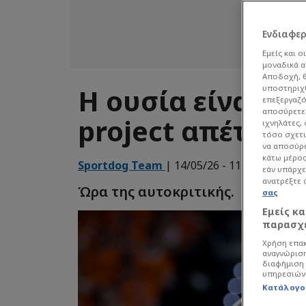
Ενδιαφε
Εμείς και ο
μοναδικά α
Αποδοχή, θ
Η ουσία είναι μί
υποστηριχθ
επεξεργαζό
αποσύρετε 
project απέτυχε
ιχνηλάτες,
τόσο σχετι
να αποσύρε
κάτω μέρος
Sportdog Team
| 14/05/26 - 11:53
Μπάσ
εάν υπάρχε
ανατρέξτε 
Ώρα της αυτοκριτικής.
σας
Εμείς κ
παρασχε
Χρήση επακ
αναγνώριση
διαφήμιση 
υπηρεσιών
Κατάλογο