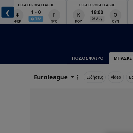
UEFA EUROPA LEAGUE
UEFA EUROPA LEAGUE
❮
1 - 0
18:00
Φ
Γ
Κ
Ο
ΤΕΛ
06 Αυγ
Ο
ΦΕΡ
ΓΚΌ
ΚΟΥ
ΟΥΝ
ΠΟΔΟΣΦΑΙΡΟ
ΜΠΑΣΚΕ
Euroleague
Ειδήσεις
Video
Β