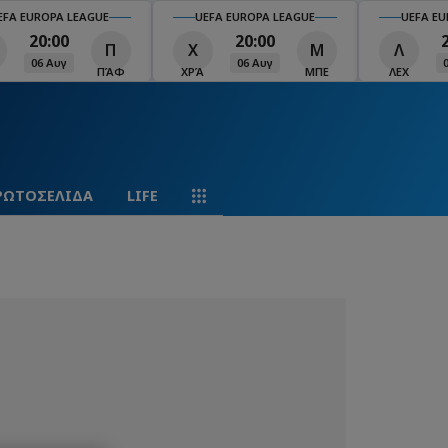
EFA EUROPA LEAGUE
UEFA EUROPA LEAGUE
UEFA EU
20:00
20:00
Π
Χ
Μ
Λ
06 Αυγ
06 Αυγ
ΠΆΦ
ΧΡΆ
ΜΠΕ
ΛΕΧ
ΡΩΤΟΣΕΛΙΔΑ
LIFE