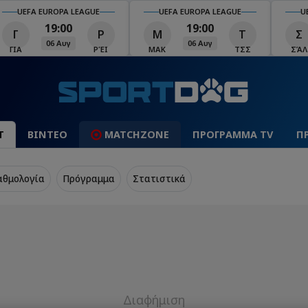
UEFA EUROPA LEAGUE
UEFA EUROPA LEAGUE
U
19:00
19:00
Γ
Ρ
Μ
Τ
Σ
06 Αυγ
06 Αυγ
ΓΙΑ
ΡΈΙ
ΜΑΚ
ΤΣΣ
ΣΆΛ
Τ
ΒΙΝΤΕΟ
MATCHZONE
ΠΡΟΓΡΑΜΜΑ TV
Π
αθμολογία
Πρόγραμμα
Στατιστικά