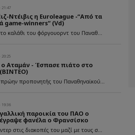
- 21:47
ιζ-Ντέιβις η Euroleague -“Από τα
ά game-winners” (Vd)
To βίντεο από το καλάθι του φόργουορντ του Παναθηναϊκού, π...
- 20:25
 ο Αταμάν - Έσπασε πιάτο στο
 (ΒΙΝΤΕΟ)
Ξέγνοιαστος ο πρώην προπονητής του Παναθηναϊκού σ...
- 19:36
 γαλλική παροικία του ΠΑΟ ο
πέγραψε φανέλα ο Φρανσίσκo
Ο 32χρονος σέντερ στις διακοπές του μαζί με τους συμπατριώτες τ...