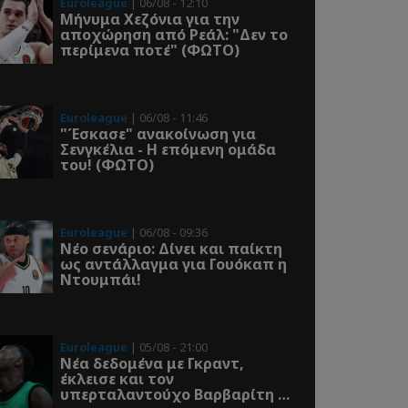
Euroleague
| 06/08 - 12:10
Μήνυμα Χεζόνια για την
αποχώρηση από Ρεάλ: "Δεν το
περίμενα ποτέ" (ΦΩΤΟ)
Euroleague
| 06/08 - 11:46
"Έσκασε" ανακοίνωση για
Σενγκέλια - Η επόμενη ομάδα
του! (ΦΩΤΟ)
Euroleague
| 06/08 - 09:36
Νέο σενάριο: Δίνει και παίκτη
ως αντάλλαγμα για Γουόκαπ η
Ντουμπάι!
Euroleague
| 05/08 - 21:00
Νέα δεδομένα με Γκραντ,
έκλεισε και τον
υπερταλαντούχο Βαρβαρίτη ο