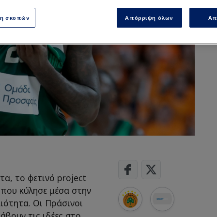
ση σκοπών
Απόρριψη όλων
Απ
α, το φετινό project
 που κύλησε μέσα στην
αιότητα. Οι Πράσινοι
άβουν τις ιδέες στο