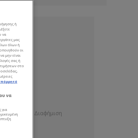
ιήγησης ή
λέξετε
υ να
εργάτες μας
όλων όλων ή
γοποιηθούν οι
να μην είναι
ιλογές σας ή
οτιμήσεων στο
τοσελίδας,
μέρειες
απόρρητό
ου να
 για
ομικευμένη
άπτυξη