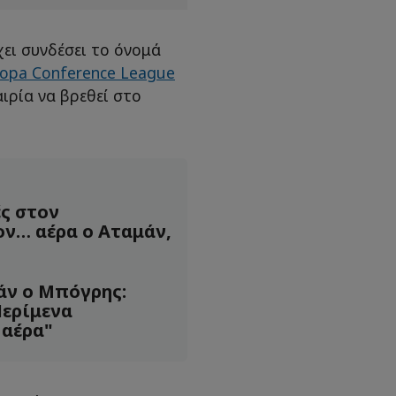
χει συνδέσει το όνομά
opa Conference League
ιρία να βρεθεί στο
ς στον
ον… αέρα ο Αταμάν,
άν ο Μπόγρης:
Περίμενα
 αέρα"