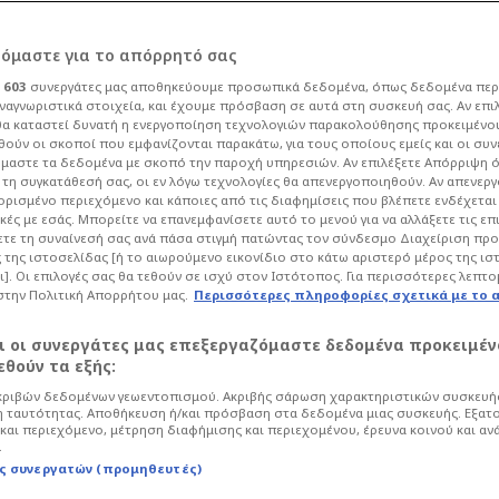
ς» αυτόπτης
ρόμαστε για το απόρρητό σας
ι
603
συνεργάτες μας αποθηκεύουμε προσωπικά δεδομένα, όπως δεδομένα περ
ζο του
ναγνωριστικά στοιχεία, και έχουμε πρόσβαση σε αυτά στη συσκευή σας. Αν επι
α καταστεί δυνατή η ενεργοποίηση τεχνολογιών παρακολούθησης προκειμένο
ούν οι σκοποί που εμφανίζονται παρακάτω, για τους οποίους εμείς και οι συν
pic)
μαστε τα δεδομένα με σκοπό την παροχή υπηρεσιών. Αν επιλέξετε Απόρριψη 
τη συγκατάθεσή σας, οι εν λόγω τεχνολογίες θα απενεργοποιηθούν. Αν απενερ
 ορισμένο περιεχόμενο και κάποιες από τις διαφημίσεις που βλέπετε ενδέχεται 
κές με εσάς. Μπορείτε να επανεμφανίσετε αυτό το μενού για να αλλάξετε τις επ
58
Μπάσκετ
Euroleague
τε τη συναίνεσή σας ανά πάσα στιγμή πατώντας τον σύνδεσμο Διαχείριση πρ
 της ιστοσελίδας [ή το αιωρούμενο εικονίδιο στο κάτω αριστερό μέρος της ισ
 και τον Παναθηναϊκό δεν ήταν απλώς
ι]. Οι επιλογές σας θα τεθούν σε ισχύ στον Ιστότοπος. Για περισσότερες λεπτο
ά είχε ενδιαφέρον και από πρώην
στην Πολιτική Απορρήτου μας.
Περισσότερες πληροφορίες σχετικά με το 
αι οι συνεργάτες μας επεξεργαζόμαστε δεδομένα προκειμέν
θούν τα εξής:
ριβών δεδομένων γεωεντοπισμού. Ακριβής σάρωση χαρακτηριστικών συσκευής
 ταυτότητας. Αποθήκευση ή/και πρόσβαση στα δεδομένα μιας συσκευής. Εξατ
και περιεχόμενο, μέτρηση διαφήμισης και περιεχομένου, έρευνα κοινού και αν
.
ς συνεργατών (προμηθευτές)