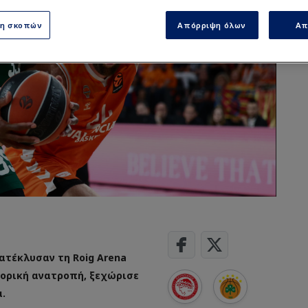
ση σκοπών
Απόρριψη όλων
Απ
ατέκλυσαν τη Roig Arena
τορική ανατροπή, ξεχώρισε
.