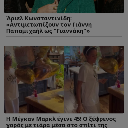
Άριελ Κωνσταντινίδη:
«Αντιμετωπίζουν τον Γιάννη
Παπαμιχαήλ ως "Γιαννάκη"»
Η Μέγκαν Μαρκλ έγινε 45! Ο ξέφρενος
χορός με τιάρα μέσα στο σπίτι της