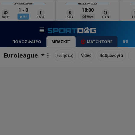
UEFA EUROPA LEAGUE
UEFA EUROPA LEAGUE
18:00
19:00
Κ
Ο
Γ
Ρ
Μ
06 Αυγ
06 Αυγ
ΚΟΥ
ΟΥΝ
ΓΙΑ
ΡΈΙ
ΜΑ
ΠΟΔΟΣΦΑΙΡΟ
ΜΠΑΣΚΕΤ
MATCHZONE
ΒΙΝΤ
Euroleague
Ειδήσεις
Video
Βαθμολογία
Π