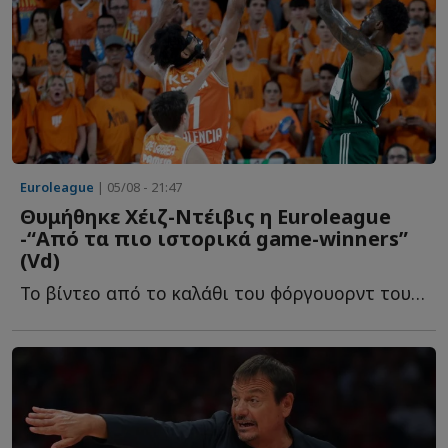
Euroleague
| 05/08 - 21:47
Θυμήθηκε Χέιζ-Ντέιβις η Euroleague
-“Από τα πιο ιστορικά game-winners”
(Vd)
To βίντεο από το καλάθι του φόργουορντ του Παναθηναϊκού, π...