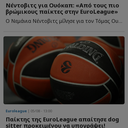
Νέντοβιτς για Ουόκαπ: «Aπό τους πιο
βρώμικους παίκτες στην EuroLeague»
Ο Νεμάνια Νέντοβιτς μίλησε για τον Τόμας Ουόκαπ και θ...
Euroleague
| 05/08 - 13:00
Παίκτης της EuroLeague απαίτησε dog
sitter προκειμένου να υπογράψει!