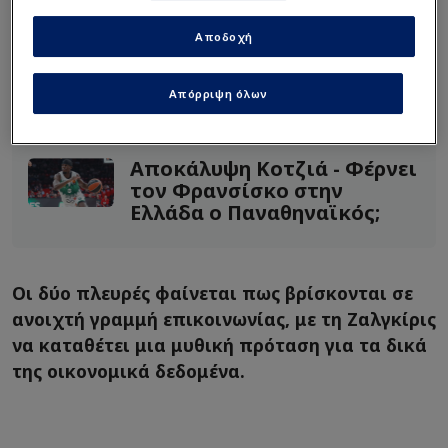
Διαβάστε επίσης...
Αποδοχή
Ρεκτιφιέ ΠΑΟ: Λίστα με Top
Απόρριψη όλων
3 κόουτς και γκαρντ ηγέτη -
Stop για Καμπενγκέλε
Αποκάλυψη Κοτζιά - Φέρνει
τον Φρανσίσκο στην
Ελλάδα ο Παναθηναϊκός;
Οι δύο πλευρές φαίνεται πως βρίσκονται σε
ανοιχτή γραμμή επικοινωνίας, με τη Ζαλγκίρις
να καταθέτει μια μυθική πρόταση για τα δικά
της οικονομικά δεδομένα.