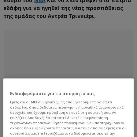
κόσμο του
NBA
και να επιστρέψει στα πάτρια
εδάφη για να ηγηθεί της νέας προσπάθειας
της ομάδας του Αντρέα Τρινκιέρι.
Ενδιαφερόμαστε για το απόρρητό σας
Εμείς και οι
603
συνεργάτες μας αποθηκεύουμε προσωπικά
δεδομένα, όπως δεδομένα περιήγησης ή μοναδικά αναγνωριστικά
στοιχεία, και έχουμε πρόσβαση σε αυτά στη συσκευή σας. Αν
επιλέξετε Αποδοχή, θα καταστεί δυνατή η ενεργοποίηση
τεχνολογιών παρακολούθησης προκειμένου να υποστηριχθούν οι
σκοποί που εμφανίζονται παρακάτω, για τους οποίους εμείς και οι
συνεργάτες μας επεξεργαζόμαστε τα δεδομένα με σκοπό την