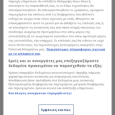
παροχή υπηρεσιών. Αν επιλέξετε Απόρριψη όλων όλων ή
αποσύρετε τη συγκατάθεσή σας, οι εν λόγω τεχνολογίες θα
απενεργοποιηθούν. Αν απενεργοποιηθούν οι ιχνηλάτες, ορισμένο
περιεχόμενο και κάποιες από τις διαφημίσεις που βλέπετε
ενδέχεται να μην είναι τόσο σχετικές με εσάς. Μπορείτε να
επανεμφανίσετε αυτό το μενού για να αλλάξετε τις επιλογές σας ή
να αποσύρετε τη συναίνεσή σας ανά πάσα στιγμή πατώντας τον
σύνδεσμο Διαχείριση προτιμήσεων στο κάτω μέρος της
ιστοσελίδας [ή το αιωρούμενο εικονίδιο στο κάτω αριστερό μέρος
της ιστοσελίδας, εάν υπάρχει]. Οι επιλογές σας θα τεθούν σε ισχύ
στον Ιστότοπος. Για περισσότερες λεπτομέρειες ανατρέξτε στην
Πολιτική Απορρήτου μας.
Περισσότερες πληροφορίες σχετικά
με το απόρρητό σας
Εμείς και οι συνεργάτες μας επεξεργαζόμαστε
δεδομένα προκειμένου να παρασχεθούν τα εξής:
Χρήση επακριβών δεδομένων γεωεντοπισμού. Ακριβής σάρωση
Την αποκάλυψη για το «χρυσό» πρέσαιρισμα των
χαρακτηριστικών συσκευής για αναγνώριση ταυτότητας.
Αποθήκευση ή/και πρόσβαση στα δεδομένα μιας συσκευής.
Λιθουανών έκανε ο γνωστός Ιταλός
Εξατομικευμένη διαφήμιση και περιεχόμενο, μέτρηση διαφήμισης
δημοσιογράφος Ματέο Αντρεάνι,
και περιεχομένου, έρευνα κοινού και ανάπτυξη υπηρεσιών.
Κατάλογος συνεργατών (προμηθευτές)
επιβεβαιώνοντας πλήρως τις αρχικές
πληροφορίες και το ρεπορτάζ του έγκριτου
Λιθουανού ρεπόρτερ, Γιόνας Λέκσας.
Εμφάνιση σκοπών