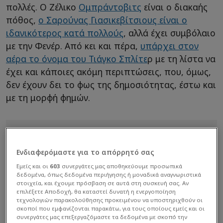
πολλές. Ο Ζέλικο
Ομπράντοβιτς
είναι ο διακαής
πόθος,
ο Σαρούνας Γιασικεβίτσιους είναι ο
ιδανικότερος κατά πολλούς
, αλλά έχει συμβόλαιο
με την Φενέρ. Από κει και πέρα,
υπάρχει στον
αέρα το όνομα του Τιάγκο Σπλίτε
ρ με τη λίστα να
έχει και κάποιες ακόμη περιπτώσεις, που, όμως,
δεν έχουν δει το φως της δημοσιότητας, έστω και
με τη μορφή φημών.
Ενδιαφερόμαστε για το απόρρητό σας
Εμείς και οι
603
συνεργάτες μας αποθηκεύουμε προσωπικά
δεδομένα, όπως δεδομένα περιήγησης ή μοναδικά αναγνωριστικά
στοιχεία, και έχουμε πρόσβαση σε αυτά στη συσκευή σας. Αν
επιλέξετε Αποδοχή, θα καταστεί δυνατή η ενεργοποίηση
τεχνολογιών παρακολούθησης προκειμένου να υποστηριχθούν οι
σκοποί που εμφανίζονται παρακάτω, για τους οποίους εμείς και οι
συνεργάτες μας επεξεργαζόμαστε τα δεδομένα με σκοπό την