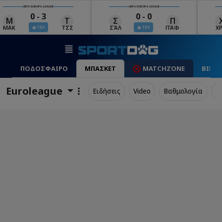
UEFA EUROPA LEAGUE
UEFA EUROPA LEAGUE
0 - 0
0 - 1
Σ
Π
Χ
Μ
Λ
ΣΆΛ
ΠΆΦ
ΧΡΆ
ΜΠΕ
ΛΊΝ
ΤΕΛ
ΤΕΛ
ΠΟΔΟΣΦΑΙΡΟ
ΜΠΑΣΚΕΤ
MATCHZONE
ΒΙΝΤ
Euroleague
Ειδήσεις
Video
Βαθμολογία
Π