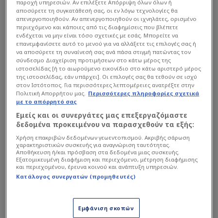
παροχή υπηρεσιών. Αν επιλέξετε Απόρριψη όλων όλων ή
αποσύρετε τη συγκατάθεσή σας, οι εν λόγω τεχνολογίες θα
απενεργοποιηθούν. Αν απενεργοποιηθούν οι ιχνηλάτες, ορισμένο
περιεχόμενο και κάποιες από τις διαφημίσεις που βλέπετε
ενδέχεται να μην είναι τόσο σχετικές με εσάς. Μπορείτε να
επανεμφανίσετε αυτό το μενού για να αλλάξετε τις επιλογές σας ή
να αποσύρετε τη συναίνεσή σας ανά πάσα στιγμή πατώντας τον
σύνδεσμο Διαχείριση προτιμήσεων στο κάτω μέρος της
ιστοσελίδας [ή το αιωρούμενο εικονίδιο στο κάτω αριστερό μέρος
της ιστοσελίδας, εάν υπάρχει]. Οι επιλογές σας θα τεθούν σε ισχύ
στον Ιστότοπος. Για περισσότερες λεπτομέρειες ανατρέξτε στην
Πολιτική Απορρήτου μας.
Περισσότερες πληροφορίες σχετικά
με το απόρρητό σας
Εμείς και οι συνεργάτες μας επεξεργαζόμαστε
δεδομένα προκειμένου να παρασχεθούν τα εξής:
Χρήση επακριβών δεδομένων γεωεντοπισμού. Ακριβής σάρωση
χαρακτηριστικών συσκευής για αναγνώριση ταυτότητας.
Αποθήκευση ή/και πρόσβαση στα δεδομένα μιας συσκευής.
Εξατομικευμένη διαφήμιση και περιεχόμενο, μέτρηση διαφήμισης
και περιεχομένου, έρευνα κοινού και ανάπτυξη υπηρεσιών.
Κατάλογος συνεργατών (προμηθευτές)
Γκαρντ ηγέτης και ψηλός από
Εμφάνιση σκοπών
το… πάνω ράφι για