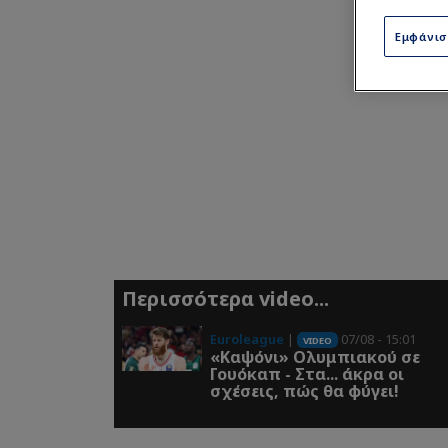
Εμφάνι
Περισσότερα video...
Euroleague
|
07/08 - 15:01
VIDEO
«Καψόνι» Ολυμπιακού σε
Γουόκαπ - Στα... άκρα οι
σχέσεις, πώς θα φύγει!