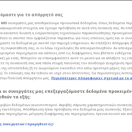
ις για
ρόμαστε για το απόρρητό σας
ι
603
συνεργάτες μας αποθηκεύουμε προσωπικά δεδομένα, όπως δεδομένα περ
Ρελάνς με 3,5
ναγνωριστικά στοιχεία, και έχουμε πρόσβαση σε αυτά στη συσκευή σας. Αν επι
α καταστεί δυνατή η ενεργοποίηση τεχνολογιών παρακολούθησης προκειμένο
ούν οι σκοποί που εμφανίζονται παρακάτω, για τους οποίους εμείς και οι συν
ρώ
μαστε τα δεδομένα με σκοπό την παροχή υπηρεσιών. Αν επιλέξετε Απόρριψη 
τη συγκατάθεσή σας, οι εν λόγω τεχνολογίες θα απενεργοποιηθούν. Αν απενερ
 ορισμένο περιεχόμενο και κάποιες από τις διαφημίσεις που βλέπετε ενδέχεται 
κές με εσάς. Μπορείτε να επανεμφανίσετε αυτό το μενού για να αλλάξετε τις επ
49
Μπάσκετ
Euroleague
τε τη συναίνεσή σας ανά πάσα στιγμή πατώντας τον σύνδεσμο Διαχείριση πρ
 της ιστοσελίδας [ή το αιωρούμενο εικονίδιο στο κάτω αριστερό μέρος της ισ
αι για ένα καλοκαίρι γεμάτο μεγάλες
ι]. Οι επιλογές σας θα τεθούν σε ισχύ στον Ιστότοπος. Για περισσότερες λεπτο
 Ζαλγκίρις δείχνει αποφασισμένη να
στην Πολιτική Απορρήτου μας.
Περισσότερες πληροφορίες σχετικά με το 
αι οι συνεργάτες μας επεξεργαζόμαστε δεδομένα προκειμέν
θούν τα εξής:
ριβών δεδομένων γεωεντοπισμού. Ακριβής σάρωση χαρακτηριστικών συσκευής
 ταυτότητας. Αποθήκευση ή/και πρόσβαση στα δεδομένα μιας συσκευής. Εξατ
και περιεχόμενο, μέτρηση διαφήμισης και περιεχομένου, έρευνα κοινού και αν
.
ς συνεργατών (προμηθευτές)