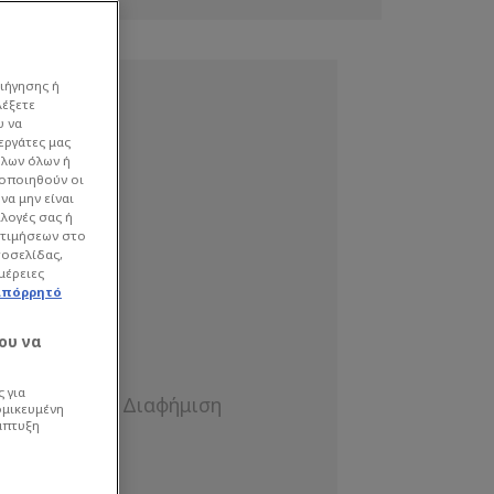
ιήγησης ή
λέξετε
υ να
εργάτες μας
όλων όλων ή
γοποιηθούν οι
να μην είναι
ιλογές σας ή
οτιμήσεων στο
τοσελίδας,
μέρειες
απόρρητό
ου να
 για
ομικευμένη
άπτυξη