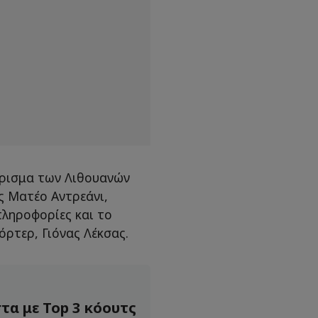
ιρισμα των Λιθουανών
ς Ματέο Αντρεάνι,
πληροφορίες και το
ρτερ, Γιόνας Λέκσας.
τα με Top 3 κόουτς