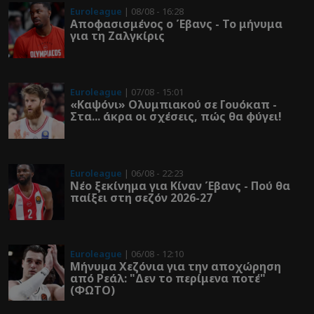
Euroleague
| 08/08 - 16:28
Αποφασισμένος ο Έβανς - Το μήνυμα
για τη Ζαλγκίρις
Euroleague
| 07/08 - 15:01
«Καψόνι» Ολυμπιακού σε Γουόκαπ -
Στα... άκρα οι σχέσεις, πώς θα φύγει!
Euroleague
| 06/08 - 22:23
Νέο ξεκίνημα για Κίναν Έβανς - Πού θα
παίξει στη σεζόν 2026-27
Euroleague
| 06/08 - 12:10
Μήνυμα Χεζόνια για την αποχώρηση
από Ρεάλ: "Δεν το περίμενα ποτέ"
(ΦΩΤΟ)