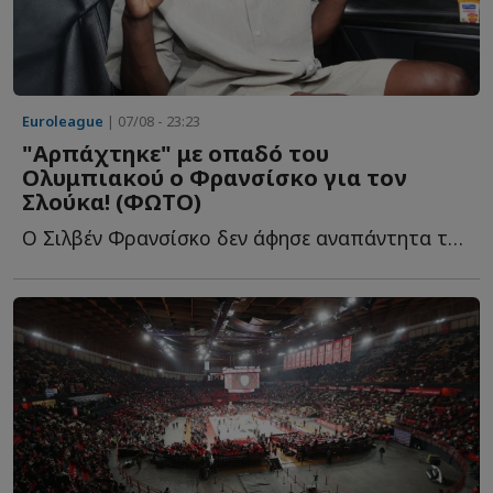
Euroleague
| 07/08 - 23:23
"Αρπάχτηκε" με οπαδό του
Ολυμπιακού ο Φρανσίσκο για τον
Σλούκα! (ΦΩΤΟ)
Ο Σιλβέν Φρανσίσκο δεν άφησε αναπάντητα τα όσα έγραψε φ...