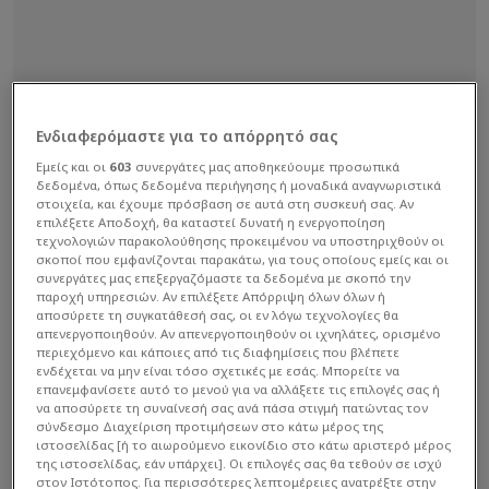
Ενδιαφερόμαστε για το απόρρητό σας
Εμείς και οι
603
συνεργάτες μας αποθηκεύουμε προσωπικά
δεδομένα, όπως δεδομένα περιήγησης ή μοναδικά αναγνωριστικά
στοιχεία, και έχουμε πρόσβαση σε αυτά στη συσκευή σας. Αν
επιλέξετε Αποδοχή, θα καταστεί δυνατή η ενεργοποίηση
τεχνολογιών παρακολούθησης προκειμένου να υποστηριχθούν οι
σκοποί που εμφανίζονται παρακάτω, για τους οποίους εμείς και οι
συνεργάτες μας επεξεργαζόμαστε τα δεδομένα με σκοπό την
παροχή υπηρεσιών. Αν επιλέξετε Απόρριψη όλων όλων ή
αποσύρετε τη συγκατάθεσή σας, οι εν λόγω τεχνολογίες θα
απενεργοποιηθούν. Αν απενεργοποιηθούν οι ιχνηλάτες, ορισμένο
περιεχόμενο και κάποιες από τις διαφημίσεις που βλέπετε
ενδέχεται να μην είναι τόσο σχετικές με εσάς. Μπορείτε να
επανεμφανίσετε αυτό το μενού για να αλλάξετε τις επιλογές σας ή
να αποσύρετε τη συναίνεσή σας ανά πάσα στιγμή πατώντας τον
σύνδεσμο Διαχείριση προτιμήσεων στο κάτω μέρος της
ιστοσελίδας [ή το αιωρούμενο εικονίδιο στο κάτω αριστερό μέρος
της ιστοσελίδας, εάν υπάρχει]. Οι επιλογές σας θα τεθούν σε ισχύ
στον Ιστότοπος. Για περισσότερες λεπτομέρειες ανατρέξτε στην