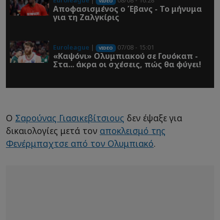
Euroleague
|
08/08 - 16:28
VIDEO
Αποφασισμένος ο Έβανς - Το μήνυμα
για τη Ζαλγκίρις
Euroleague
|
07/08 - 15:01
VIDEO
«Καψόνι» Ολυμπιακού σε Γουόκαπ -
Στα... άκρα οι σχέσεις, πώς θα φύγει!
Ο
Σαρούνας Γιασικεβίτσιους
δεν έψαξε για
δικαιολογίες μετά τον
αποκλεισμό της
Φενέρμπαχτσε από τον Ολυμπιακό
.