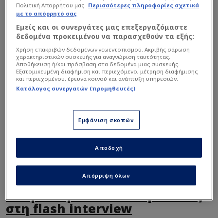
Πολιτική Απορρήτου μας.
Περισσότερες πληροφορίες σχετικά
με το απόρρητό σας
Εμείς και οι συνεργάτες μας επεξεργαζόμαστε
δεδομένα προκειμένου να παρασχεθούν τα εξής:
Ο Λιθουανός τεχνικός παραδέχθηκε την
Χρήση επακριβών δεδομένων γεωεντοπισμού. Ακριβής σάρωση
ανωτερότητα του Ολυμπιακού στον ημιτελικό,
χαρακτηριστικών συσκευής για αναγνώριση ταυτότητας.
Αποθήκευση ή/και πρόσβαση στα δεδομένα μιας συσκευής.
τονίζοντας ότι οι Ερυθρόλευκοι έπαιξαν όπως ο
Εξατομικευμένη διαφήμιση και περιεχόμενο, μέτρηση διαφήμισης
συνηθισμένος εαυτός τους, σε αντίθεση με την
και περιεχομένου, έρευνα κοινού και ανάπτυξη υπηρεσιών.
Κατάλογος συνεργατών (προμηθευτές)
τουρκική ομάδα.
Εμφάνιση σκοπών
Διαβάστε επίσης...
Τρομερή ατάκα
Αποδοχή
Γιασικεβίτσιους για
Ολυμπιακό-"Νιώθω άσχημα
για τους οπαδούς"
Απόρριψη όλων
Η δήλωση του Γιασικεβίτσιους
στη flash interview