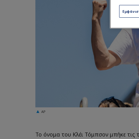
Εμφάνι
AP
Το όνομα του Κλέι Τόμπσον μπήκε τις 