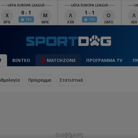
UEFA EUROPA LEAGUE
UEFA EUROPA LEAGUE
U
0 - 1
1 - 1
Χ
Μ
Λ
Ο
Λ
ΤΕΛ
ΤΕΛ
ΧΡΆ
ΜΠΕ
ΛΊΝ
ΟΜΌ
ΛΕΧ
Τ
ΒΙΝΤΕΟ
MATCHZONE
ΠΡΟΓΡΑΜΜΑ TV
Π
αθμολογία
Πρόγραμμα
Στατιστικά