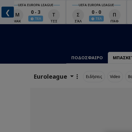
UEFA EUROPA LEAGUE
UEFA EUROPA LEAGUE
❮
0 - 3
0 - 0
Μ
Τ
Σ
Π
ΤΕΛ
ΤΕΛ
ΜΑΚ
ΤΣΣ
ΣΆΛ
ΠΆΦ
ΠΟΔΟΣΦΑΙΡΟ
ΜΠΑΣΚΕ
Euroleague
Ειδήσεις
Video
Β