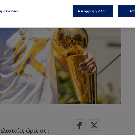
ση σκοπών
Απόρριψη όλων
Απ
τελευταίες ώρες στη