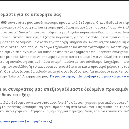
ρόμαστε για το απόρρητό σας
ι
603
συνεργάτες μας αποθηκεύουμε προσωπικά δεδομένα, όπως δεδομένα περ
ναγνωριστικά στοιχεία, και έχουμε πρόσβαση σε αυτά στη συσκευή σας. Αν επι
α καταστεί δυνατή η ενεργοποίηση τεχνολογιών παρακολούθησης προκειμένο
έι Τόμπσον και
ούν οι σκοποί που εμφανίζονται παρακάτω, για τους οποίους εμείς και οι συν
μαστε τα δεδομένα με σκοπό την παροχή υπηρεσιών. Αν επιλέξετε Απόρριψη 
τη συγκατάθεσή σας, οι εν λόγω τεχνολογίες θα απενεργοποιηθούν. Αν απενερ
ργιάζουν ξαφνικά
 ορισμένο περιεχόμενο και κάποιες από τις διαφημίσεις που βλέπετε ενδέχεται 
κές με εσάς. Μπορείτε να επανεμφανίσετε αυτό το μενού για να αλλάξετε τις επ
τε τη συναίνεσή σας ανά πάσα στιγμή πατώντας τον σύνδεσμο Διαχείριση πρ
 της ιστοσελίδας [ή το αιωρούμενο εικονίδιο στο κάτω αριστερό μέρος της ισ
ι]. Οι επιλογές σας θα τεθούν σε ισχύ στον Ιστότοπος. Για περισσότερες λεπτο
στην Πολιτική Απορρήτου μας.
Περισσότερες πληροφορίες σχετικά με το 
Μπάσκετ
Euroleague
αι οι συνεργάτες μας επεξεργαζόμαστε δεδομένα προκειμέν
ελευταίες 24 ώρες έφεραν τον
θούν τα εξής:
μια τεράστια κίνηση
ριβών δεδομένων γεωεντοπισμού. Ακριβής σάρωση χαρακτηριστικών συσκευής
 ταυτότητας. Αποθήκευση ή/και πρόσβαση στα δεδομένα μιας συσκευής. Εξατ
και περιεχόμενο, μέτρηση διαφήμισης και περιεχομένου, έρευνα κοινού και αν
.
ς συνεργατών (προμηθευτές)