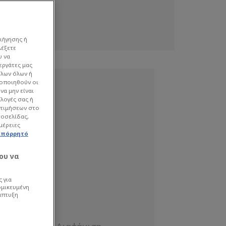
ιήγησης ή
λέξετε
υ να
εργάτες μας
όλων όλων ή
γοποιηθούν οι
να μην είναι
ιλογές σας ή
οτιμήσεων στο
τοσελίδας,
μέρειες
απόρρητό
ου να
 για
ομικευμένη
άπτυξη