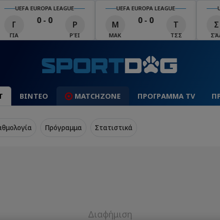
UEFA EUROPA LEAGUE
UEFA EUROPA LEAGUE
U
0 - 0
0 - 0
Γ
Ρ
Μ
Τ
Σ
ΓΙΑ
ΡΈΙ
ΜΑΚ
ΤΣΣ
ΣΆΛ
Τ
ΒΙΝΤΕΟ
MATCHZONE
ΠΡΟΓΡΑΜΜΑ TV
Π
αθμολογία
Πρόγραμμα
Στατιστικά