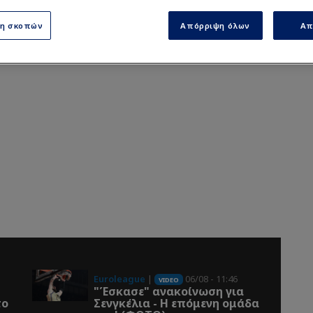
ση σκοπών
Απόρριψη όλων
Απ
Euroleague
|
06/08 - 11:46
VIDEO
"Έσκασε" ανακοίνωση για
το
Σενγκέλια - Η επόμενη ομάδα