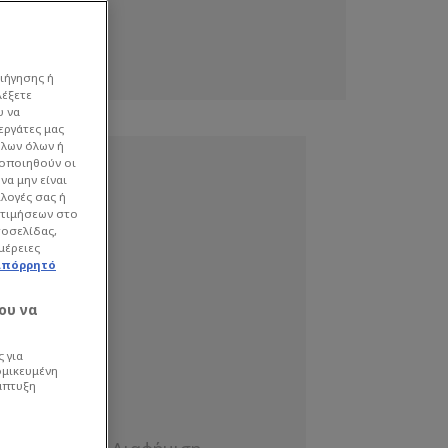
ιήγησης ή
λέξετε
υ να
εργάτες μας
όλων όλων ή
γοποιηθούν οι
να μην είναι
ιλογές σας ή
οτιμήσεων στο
τοσελίδας,
μέρειες
απόρρητό
ου να
 για
ομικευμένη
άπτυξη