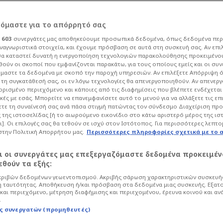
ρόμαστε για το απόρρητό σας
ι
603
συνεργάτες μας αποθηκεύουμε προσωπικά δεδομένα, όπως δεδομένα περ
ναγνωριστικά στοιχεία, και έχουμε πρόσβαση σε αυτά στη συσκευή σας. Αν επι
α καταστεί δυνατή η ενεργοποίηση τεχνολογιών παρακολούθησης προκειμένο
έση της Μονακό στη
ούν οι σκοποί που εμφανίζονται παρακάτω, για τους οποίους εμείς και οι συν
μαστε τα δεδομένα με σκοπό την παροχή υπηρεσιών. Αν επιλέξετε Απόρριψη 
τη συγκατάθεσή σας, οι εν λόγω τεχνολογίες θα απενεργοποιηθούν. Αν απενερ
φαβορί για
 ορισμένο περιεχόμενο και κάποιες από τις διαφημίσεις που βλέπετε ενδέχεται 
κές με εσάς. Μπορείτε να επανεμφανίσετε αυτό το μενού για να αλλάξετε τις επ
τε τη συναίνεσή σας ανά πάσα στιγμή πατώντας τον σύνδεσμο Διαχείριση πρ
 της ιστοσελίδας [ή το αιωρούμενο εικονίδιο στο κάτω αριστερό μέρος της ισ
ι]. Οι επιλογές σας θα τεθούν σε ισχύ στον Ιστότοπος. Για περισσότερες λεπτο
στην Πολιτική Απορρήτου μας.
Περισσότερες πληροφορίες σχετικά με το 
/06/26 - 21:03
Μπάσκετ
Euroleague
αι οι συνεργάτες μας επεξεργαζόμαστε δεδομένα προκειμέν
φού το μέλλον της Μονακό εν όψει της
θούν τα εξής:
ίναι αβέβαιο!
ριβών δεδομένων γεωεντοπισμού. Ακριβής σάρωση χαρακτηριστικών συσκευής
 ταυτότητας. Αποθήκευση ή/και πρόσβαση στα δεδομένα μιας συσκευής. Εξατ
και περιεχόμενο, μέτρηση διαφήμισης και περιεχομένου, έρευνα κοινού και αν
.
ς συνεργατών (προμηθευτές)