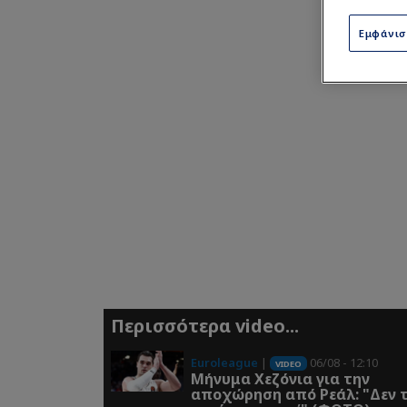
Εμφάνι
Περισσότερα video...
Euroleague
|
06/08 - 12:10
VIDEO
Μήνυμα Χεζόνια για την
αποχώρηση από Ρεάλ: "Δεν 