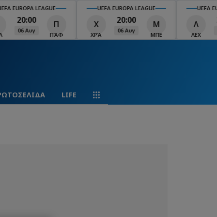
EFA EUROPA LEAGUE
UEFA EUROPA LEAGUE
UEFA EU
20:00
20:00
Π
Χ
Μ
Λ
06 Αυγ
06 Αυγ
ΠΆΦ
ΧΡΆ
ΜΠΕ
ΛΕΧ
ΡΩΤΟΣΕΛΙΔΑ
LIFE