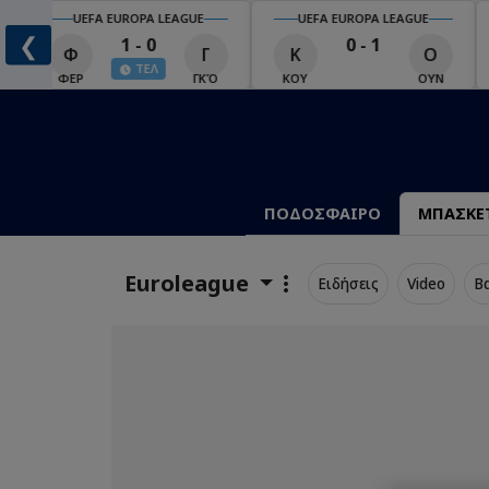
UEFA EUROPA LEAGUE
UEFA EUROPA LEAGUE
❮
1 - 0
0 - 1
Φ
Γ
Κ
Ο
ΤΕΛ
Ο
ΦΕΡ
ΓΚΌ
ΚΟΥ
ΟΥΝ
ΠΟΔΟΣΦΑΙΡΟ
ΜΠΑΣΚΕ
Euroleague
Ειδήσεις
Video
Β