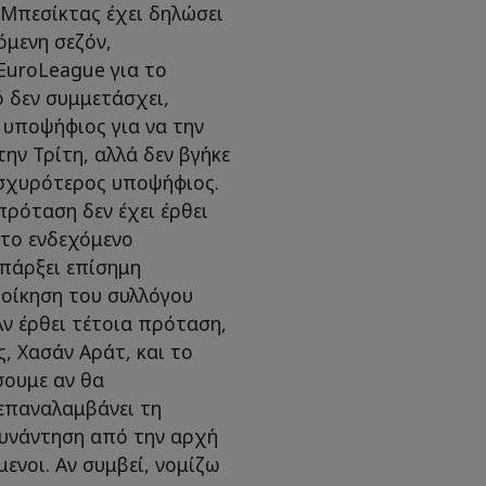
 Μπεσίκτας έχει δηλώσει
όμενη σεζόν,
EuroLeague για το
 δεν συμμετάσχει,
 υποψήφιος για να την
ην Τρίτη, αλλά δεν βγήκε
ισχυρότερος υποψήφιος.
πρόταση δεν έχει έρθει
 το ενδεχόμενο
πάρξει επίσημη
οίκηση του συλλόγου
Αν έρθει τέτοια πρόταση,
, Χασάν Αράτ, και το
σουμε αν θα
επαναλαμβάνει τη
συνάντηση από την αρχή
μενοι. Αν συμβεί, νομίζω